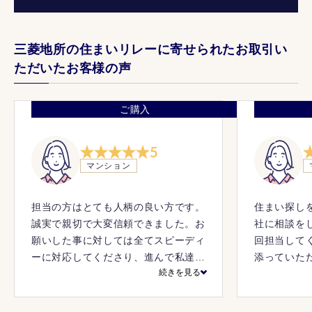
三菱地所の住まいリレーに寄せられたお取引い
ただいたお客様の声
ご購入
5
マンション
担当の方はとても人柄の良い方です。
住まい探し
誠実で親切で大変信頼できました。お
社に相談を
願いした事に対しては全てスピーディ
回担当して
ーに対応してくださり、進んで私達の
添っていた
続きを見る
力になろうという姿勢に感心いたしま
別格だと思
した。彼との出会いが決断の大きな要
素でした。心から感謝申し上げます。