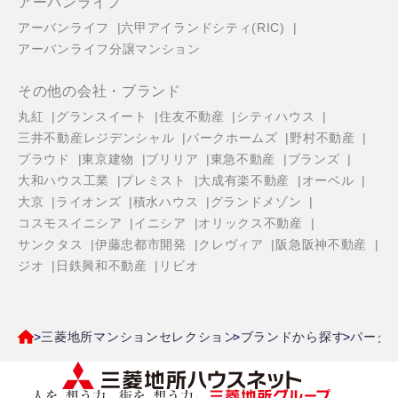
アーバンライフ
アーバンライフ
六甲アイランドシティ(RIC)
アーバンライフ分譲マンション
その他の会社・ブランド
丸紅
グランスイート
住友不動産
シティハウス
三井不動産レジデンシャル
パークホームズ
野村不動産
プラウド
東京建物
ブリリア
東急不動産
ブランズ
大和ハウス工業
プレミスト
大成有楽不動産
オーベル
大京
ライオンズ
積水ハウス
グランドメゾン
コスモスイニシア
イニシア
オリックス不動産
サンクタス
伊藤忠都市開発
クレヴィア
阪急阪神不動産
ジオ
日鉄興和不動産
リビオ
三菱地所マンションセレクション
ブランドから探す
パーク