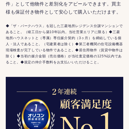
件」として他物件と差別化をアピールできます。買主
様も保証付き物件として安心して購入いただけます。
◆「ザ・パークハウス」を冠した三菱地所レジデンス分譲マンションで
あること。（竣工日から築10年以内。当社営業エリアに限る）◆三菱
地所ハウスネットと（専属）専任媒介契約（3ヶ月）を締結している個
人・法人であること。（宅建業者は除く）◆第三者機関の住宅設備機器
現場検査が完了している物件であること。◆居住用物件（賃貸中物件は
除く）◆当初の媒介金額（売出価格）が当社査定価格の125%以内であ
ること。◆規定の仲介手数料をお支払いいただけること。