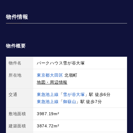
物件情報
物件概要
物件名
パークハウス雪が谷大塚
所在地
東京都大田区
北嶺町
地図・周辺情報
交通
東急池上線
「
雪が谷大塚
」駅 徒歩6分
東急池上線
「
御嶽山
」駅 徒歩7分
敷地面積
3987.19m²
建築面積
3874.72m²