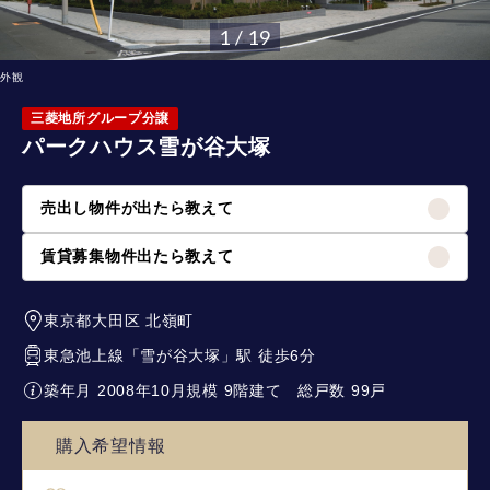
1 / 19
外観
三菱地所グループ分譲
パークハウス雪が谷大塚
売出し物件が出たら教えて
賃貸募集物件出たら教えて
東京都大田区
北嶺町
東急池上線
「
雪が谷大塚
」駅 徒歩6分
築年月 2008年10月
規模 9階建て
総戸数 99戸
購入希望情報