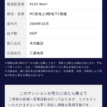
建築延面積
9133.94m²
構造・規模
RC造地上9階地下1階建
築年月
2008年10月
総戸数
99戸
施工会社
木内建設
分譲会社
三菱地所
※情報は竣工時のデータを基に記載しており、現状とは異なる場合があります。予め
ご了承ください。なお、一部情報は竣工時データと異なる場合があります。
※分譲会社、施工会社等は分譲当時の社名であり、社名変更・合併・分割等により現
在の社名と異なる場合があります。
このマンションが売りに出たら教えて
ご所有の皆様へ営業活動を行っております。リクエスト
いただけますといち早く売出し情報を取得可能です。