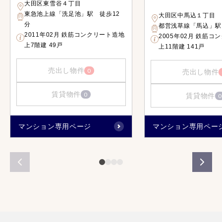
大田区東雪谷４丁目
東急池上線「洗足池」駅 徒歩12
大田区中馬込１丁目
分
都営浅草線「馬込」駅
2011年02月 鉄筋コンクリート造地
2005年02月 鉄筋コ
上7階建 49戸
上11階建 141戸
売出し物件
0
売出し物件
賃貸物件
0
賃貸物件
0
マンション専用ページ
マンション専用ペー