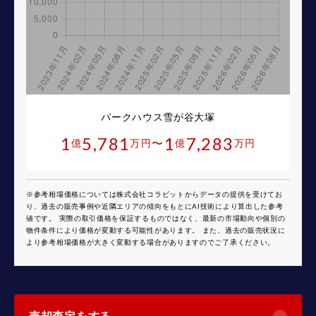
パークハウス雪が谷大塚
1
5,781
1
7,283
〜
億
万円
億
万円
※参考相場価格については株式会社コラビットからデータの提供を受けてお
り、過去の販売事例や近隣エリアの傾向をもとにAI技術により算出した参考
値です。 実際の取引価格を保証するものではなく、最新の市場動向や個別の
物件条件により価格が変動する可能性があります。 また、過去の販売状況に
より参考相場価格が大きく変動する場合がありますのでご了承ください。