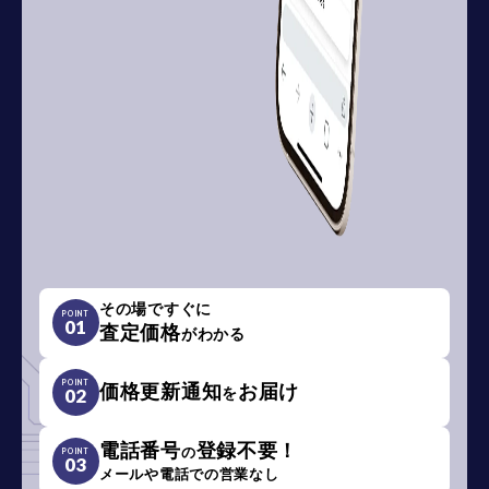
その場ですぐに
POINT
01
査定価格
がわかる
POINT
価格更新通知
お届け
を
02
電話番号
登録不要！
の
POINT
03
メールや電話での営業なし