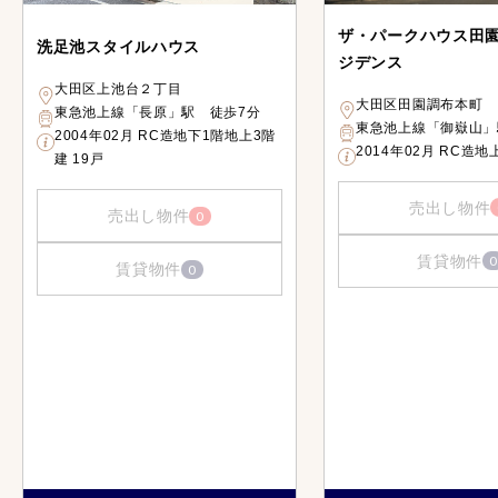
ザ・パークハウス田
洗足池スタイルハウス
ジデンス
大田区上池台２丁目
大田区田園調布本町
東急池上線「長原」駅 徒歩7分
東急池上線「御嶽山」
2004年02月 RC造地下1階地上3階
2014年02月 RC造地
建 19戸
売出し物件
売出し物件
0
賃貸物件
0
賃貸物件
0