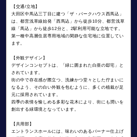
【交通/立地】
大田区中馬込三丁目に建つ「ザ・パークハウス西馬込」
は、都営浅草線始発「西馬込」から徒歩10分、都営浅草
線「馬込」から徒歩12分と、2駅利用可能な立地です。
第一種中高層住居専用地域の閑静な住宅地に位置してい
ます。
【外観デザイン】
デザインコンセプトは、「緑に囲まれた白亜の邸宅」と
されています。
街の中で存在感が際立つ、洗練かつ堂々とした佇まいに
なるよう、その白い外観を包むように、多くの植栽が足
元に採用されています。
四季の表情を愉しめる多彩な花木により、街にも潤いを
創出する緑環境となっています。
【共用部】
エントランスホールには、味わいのあるバーナー仕上げ