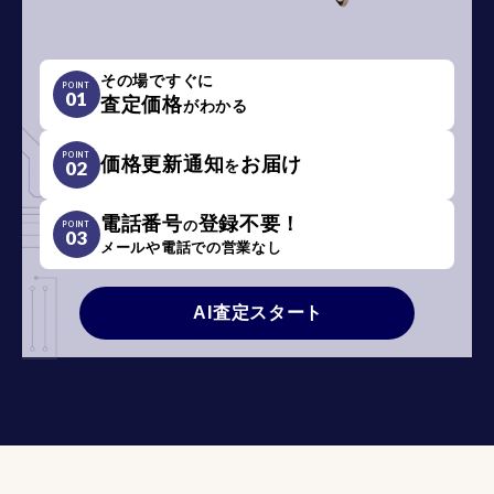
その場ですぐに
POINT
01
査定価格
がわかる
POINT
価格更新通知
お届け
を
02
電話番号
登録不要！
の
POINT
03
メールや電話での営業なし
AI査定スタート