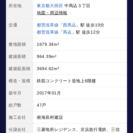
所在地
東京都大田区
中馬込３丁目
地図・周辺情報
交通
都営浅草線
「
西馬込
」駅 徒歩10分
都営浅草線
「
馬込
」駅 徒歩12分
敷地面積
1679.34m²
建築面積
964.39m²
建築延面積
3694.62m²
構造・規模
鉄筋コンクリート造地上6階建
築年月
2017年01月
総戸数
47戸
施工会社
南海辰村建設
分譲会社
三菱地所レジデンス、京浜急行電鉄、三信