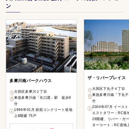
ン
ザ・リバープレイス
多摩川南パークハウス
大田区下丸子４丁目
大田区多摩川２丁目
東急多摩川線「下丸子
東急多摩川線「矢口渡」駅 徒歩9
分
分
2004年07月 イース
1996年01月 鉄筋コンクリート造地
エストタワー：RC造
上8階建 75戸
28階建、リバー・ガ
ターコート：RC造地上1