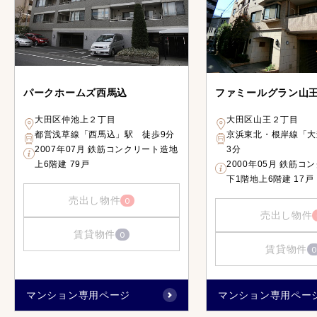
パークホームズ西馬込
ファミールグラン山
大田区仲池上２丁目
大田区山王２丁目
都営浅草線「西馬込」駅 徒歩9分
京浜東北・根岸線「大
2007年07月 鉄筋コンクリート造地
3分
上6階建 79戸
2000年05月 鉄筋コ
下1階地上6階建 17戸
売出し物件
0
売出し物件
賃貸物件
0
賃貸物件
0
マンション専用ページ
マンション専用ペー