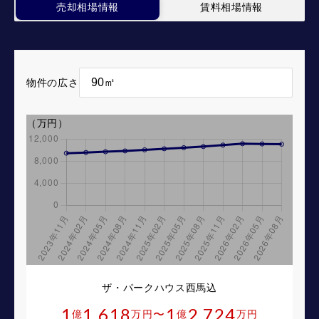
売却相場情報
賃料相場情報
物件の広さ
（万円）
ザ・パークハウス西馬込
1
1,618
1
2,724
〜
億
万円
億
万円