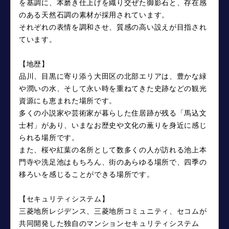
を基調に、本磨き仕上げを織り交ぜた御影石と、存在感
のある天然石調の素材が採用されています。
それぞれの表情を調和させ、質感の高い設えが目指され
ています。
【地歴】
品川、目黒に寄り添う大田区の北部エリアは、豊かな緑
や潤いの水、そして永い時を重ねてきた史跡などの観光
資源にも恵まれた場所です。
多くの小説家や芸術家が暮らした住居跡が残る「馬込文
士村」があり、いまなお歴史や文化の薫りを身近に感じ
られる場所です。
また、桜や紅葉の名所として数多くの人が訪れる池上本
門寺や洗足池はもちろん、街のあらゆる場所で、四季の
移ろいを感じることができる場所です。
【セキュリティシステム】
三菱地所レジデンス、三菱地所コミュニティ、セコムが
共同開発した独自のマンションセキュリティシステム