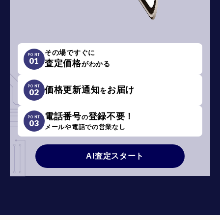
その場ですぐに
POINT
01
査定価格
がわかる
POINT
価格更新通知
お届け
を
02
電話番号
登録不要！
の
POINT
03
メールや電話での営業なし
AI査定スタート