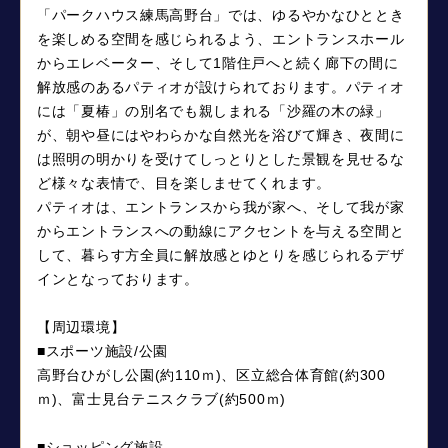
「パークハウス練馬高野台」では、ゆるやかなひととき
を楽しめる空間を感じられるよう、エントランスホール
からエレベーター、そして1階住戸へと続く廊下の間に
解放感のあるパティオが設けられております。パティオ
には「夏椿」の別名でも親しまれる「沙羅の木の緑」
が、朝や昼にはやわらかな自然光を浴びて輝き、夜間に
は照明の明かりを受けてしっとりとした景観を見せるな
ど様々な表情で、目を楽しませてくれます。
パティオは、エントランスから我が家へ、そして我が家
からエントランスへの動線にアクセントを与える空間と
して、暮らす方全員に解放感とゆとりを感じられるデザ
インとなっております。
【周辺環境】
■スポーツ施設/公園
高野台ひがし公園(約110ｍ)、区立総合体育館(約300
ｍ)、富士見台テニスクラブ(約500ｍ)
■ショッピング施設