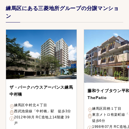
練馬区にある三菱地所グループの分譲マンショ
ン
ザ・パークハウスアーバンス練馬
藤和ライブタウン平
中村橋
ThePatio
練馬区中村北４丁目
練馬区田柄１丁目
西武池袋線「中村橋」駅 徒歩3分
東京メトロ有楽町線
2012年08月 RC造地上14階建 39
徒歩6分
戸
1998年07月 RC造地