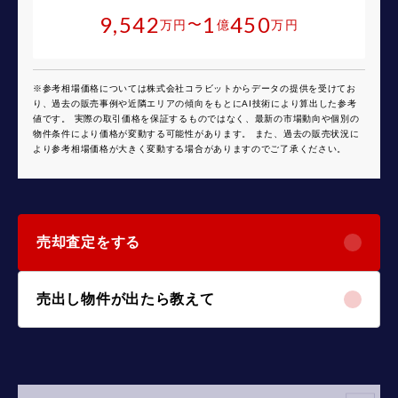
9,542
1
450
〜
万円
億
万円
※参考相場価格については株式会社コラビットからデータの提供を受けてお
り、過去の販売事例や近隣エリアの傾向をもとにAI技術により算出した参考
値です。 実際の取引価格を保証するものではなく、最新の市場動向や個別の
物件条件により価格が変動する可能性があります。 また、過去の販売状況に
より参考相場価格が大きく変動する場合がありますのでご了承ください。
売却査定をする
売出し物件が出たら教えて