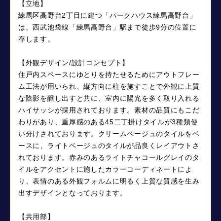
【立地】
練馬区高野台2丁目に建つ「パークハウス練馬高野台」
は、西武池袋線「練馬高野台」駅まで徒歩9分の位置に
存します。
【外観デザイン/設計コンセプト】
住戸内スペースにゆとりを持たせるためにアウトフレー
ム工法が用いられ、縦方向に柱を施すことで外観に上質
な陰影を醸し出すと共に、室内に陽光を多く取り入れる
ハイサッシが採用されております。素材の品質にもこだ
わりがあり、重厚感のある45二丁掛けタイルが3種類使
い分けされております。クリームベージュのタイルをベ
ースに、ライトベージュのタイルが品良くレイアウトさ
れております。赤みのあるライトチャコールグレイのタ
イルをアクセントに施したカラーコーディネートによ
り、表情のある外観フォルムに明るく上質な質感を生み
出すデザインとなっております。
【共用部】