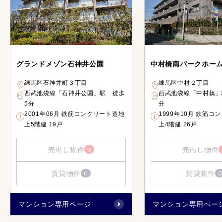
グランドメゾン石神井公園
中村橋南パークホー
練馬区石神井町３丁目
練馬区中村２丁目
西武池袋線「石神井公園」駅 徒歩
西武池袋線「中村橋」
5分
分
2001年06月 鉄筋コンクリート造地
1999年10月 鉄筋コ
上5階建 19戸
上4階建 26戸
売出し物件
売出し物件
0
賃貸物件
賃貸物件
0
0
マンション専用ページ
マンション専用ペー