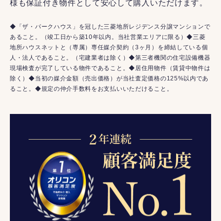
様も保証付き物件として安心して購入いただけます。
◆「ザ・パークハウス」を冠した三菱地所レジデンス分譲マンションで
あること。（竣工日から築10年以内。当社営業エリアに限る）◆三菱
地所ハウスネットと（専属）専任媒介契約（3ヶ月）を締結している個
人・法人であること。（宅建業者は除く）◆第三者機関の住宅設備機器
現場検査が完了している物件であること。◆居住用物件（賃貸中物件は
除く）◆当初の媒介金額（売出価格）が当社査定価格の125%以内であ
ること。◆規定の仲介手数料をお支払いいただけること。