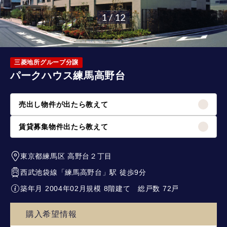
1 / 12
三菱地所グループ分譲
パークハウス練馬高野台
売出し物件が出たら教えて
賃貸募集物件出たら教えて
東京都練馬区
高野台２丁目
西武池袋線
「
練馬高野台
」駅 徒歩9分
築年月 2004年02月
規模 8階建て
総戸数 72戸
購入希望情報