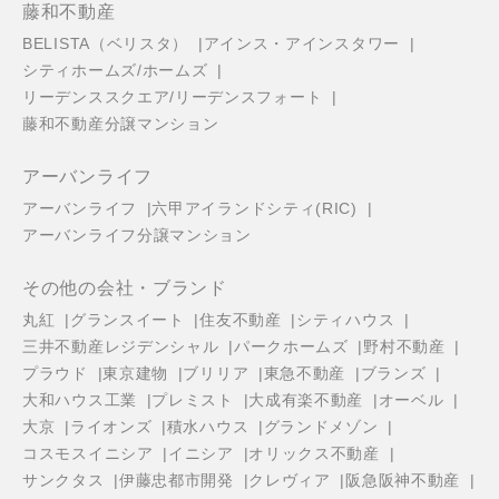
藤和不動産
BELISTA（ベリスタ）
アインス・アインスタワー
シティホームズ/ホームズ
リーデンススクエア/リーデンスフォート
藤和不動産分譲マンション
アーバンライフ
アーバンライフ
六甲アイランドシティ(RIC)
アーバンライフ分譲マンション
その他の会社・ブランド
丸紅
グランスイート
住友不動産
シティハウス
三井不動産レジデンシャル
パークホームズ
野村不動産
プラウド
東京建物
ブリリア
東急不動産
ブランズ
大和ハウス工業
プレミスト
大成有楽不動産
オーベル
大京
ライオンズ
積水ハウス
グランドメゾン
コスモスイニシア
イニシア
オリックス不動産
サンクタス
伊藤忠都市開発
クレヴィア
阪急阪神不動産