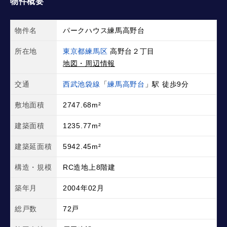
物件概要
物件名
パークハウス練馬高野台
所在地
東京都練馬区
高野台２丁目
地図・周辺情報
交通
西武池袋線
「
練馬高野台
」駅 徒歩9分
敷地面積
2747.68m²
建築面積
1235.77m²
建築延面積
5942.45m²
構造・規模
RC造地上8階建
築年月
2004年02月
総戸数
72戸