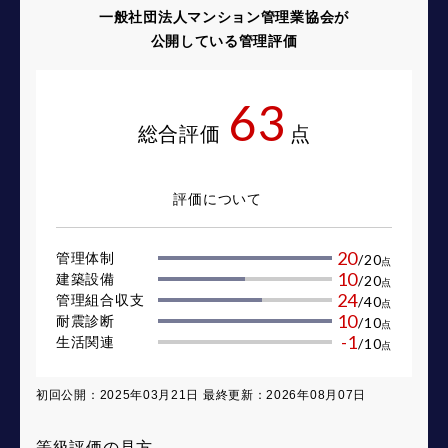
一般社団法人マンション管理業協会が
公開している管理評価
63
総合評価
点
評価について
20
管理体制
/
20
点
10
建築設備
/
20
点
24
管理組合収支
/
40
点
10
耐震診断
/
10
点
-1
生活関連
/
10
点
初回公開：2025年03月21日 最終更新：2026年08月07日
等級評価の見方