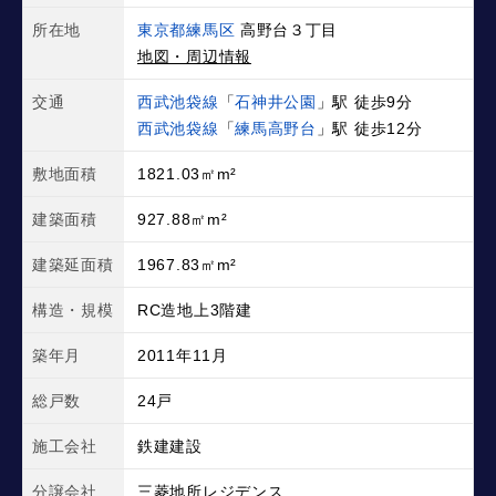
所在地
東京都練馬区
高野台３丁目
地図・周辺情報
交通
西武池袋線
「
石神井公園
」駅 徒歩9分
西武池袋線
「
練馬高野台
」駅 徒歩12分
敷地面積
1821.03㎡m²
建築面積
927.88㎡m²
建築延面積
1967.83㎡m²
構造・規模
RC造地上3階建
築年月
2011年11月
総戸数
24戸
施工会社
鉄建建設
分譲会社
三菱地所レジデンス