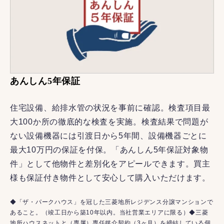
あんしん5年保証
住宅設備、給排水管の状況を事前に確認。検査項目最
大100か所の徹底的な検査を実施。検査結果で問題が
ない設備機器には引渡日から5年間、設備機器ごとに
最大10万円の保証を付保。「あんしん5年保証対象物
件」として他物件と差別化をアピールできます。買主
様も保証付き物件として安心して購入いただけます。
◆「ザ・パークハウス」を冠した三菱地所レジデンス分譲マンションで
あること。（竣工日から築10年以内。当社営業エリアに限る）◆三菱
地所ハウスネットと（専属）専任媒介契約（3ヶ月）を締結している個