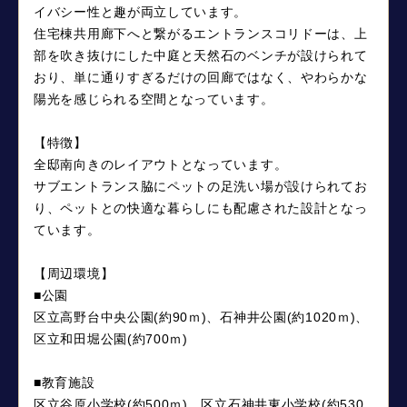
イバシー性と趣が両立しています。
住宅棟共用廊下へと繋がるエントランスコリドーは、上
部を吹き抜けにした中庭と天然石のベンチが設けられて
おり、単に通りすぎるだけの回廊ではなく、やわらかな
陽光を感じられる空間となっています。
【特徴】
全邸南向きのレイアウトとなっています。
サブエントランス脇にペットの足洗い場が設けられてお
り、ペットとの快適な暮らしにも配慮された設計となっ
ています。
【周辺環境】
■公園
区立高野台中央公園(約90ｍ)、石神井公園(約1020ｍ)、
区立和田堀公園(約700ｍ)
■教育施設
区立谷原小学校(約500ｍ)、区立石神井東小学校(約530