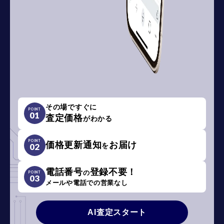
その場ですぐに
POINT
01
査定価格
がわかる
POINT
価格更新通知
お届け
を
02
電話番号
登録不要！
の
POINT
03
メールや電話での営業なし
AI査定スタート