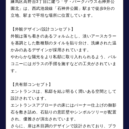
練馬区高野台3丁目に建つ「ザ・パークハウス石神井公
園北」は、西武池袋線「石神井公園」駅まで徒歩9分の
立地、駅まで平坦な場所に位置しています。
【外観デザイン/設計コンセプト】
外観は落ち着きのあるフォルムとし、淡いアースカラー
を基調とした数種類のタイルを貼り分け、洗練された温
かみのあるデザインが採用されています。
やわらかな陽光をより私邸に取り入れられるよう、バル
コニーにはガラスの手摺を施すなどの工夫がされていま
す。
【共有部コンセプト】
エントランスは、私邸を結ぶ明るく潤いある空間として
設計されています。
エントランスアプローチの床にはバーナー仕上げの御影
石を敷き詰め、石貼りの意匠壁やシンボルツリーが配置
され、優雅さが演出されています。
さらに、扉は木目調のデザインで設計されており、プラ