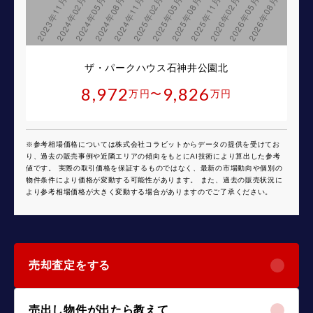
ザ・パークハウス石神井公園北
8,972
9,826
〜
万円
万円
※参考相場価格については株式会社コラビットからデータの提供を受けてお
り、過去の販売事例や近隣エリアの傾向をもとにAI技術により算出した参考
値です。 実際の取引価格を保証するものではなく、最新の市場動向や個別の
物件条件により価格が変動する可能性があります。 また、過去の販売状況に
より参考相場価格が大きく変動する場合がありますのでご了承ください。
売却査定をする
売出し物件が出たら教えて