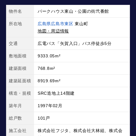
物件名
パークハウス東山・公園の街弐番館
所在地
広島県広島市東区
東山町
地図・周辺情報
交通
広電バス「矢賀入口」バス停徒歩5分
敷地面積
9333.05m²
建築面積
768.8m²
建築延面積
8919.69m²
構造・規模
SRC造地上14階建
築年月
1997年02月
総戸数
101戸
施工会社
株式会社フジタ、株式会社大林組、株式会