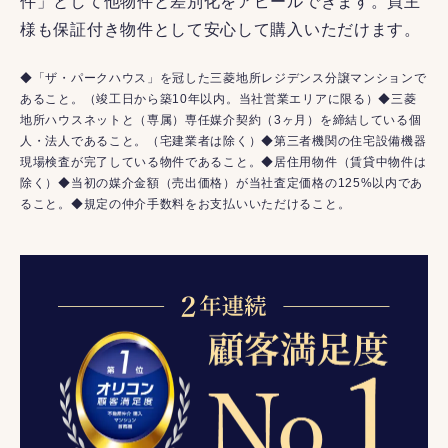
件」として他物件と差別化をアピールできます。買主
様も保証付き物件として安心して購入いただけます。
◆「ザ・パークハウス」を冠した三菱地所レジデンス分譲マンションで
あること。（竣工日から築10年以内。当社営業エリアに限る）◆三菱
地所ハウスネットと（専属）専任媒介契約（3ヶ月）を締結している個
人・法人であること。（宅建業者は除く）◆第三者機関の住宅設備機器
現場検査が完了している物件であること。◆居住用物件（賃貸中物件は
除く）◆当初の媒介金額（売出価格）が当社査定価格の125%以内であ
ること。◆規定の仲介手数料をお支払いいただけること。