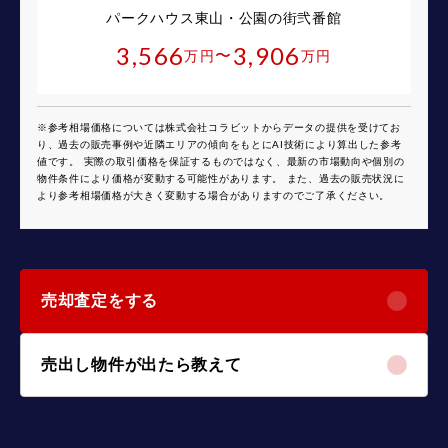
パークハウス東山・公園の街弐番館
3,566
3,906
〜
万円
万円
※参考相場価格については株式会社コラビットからデータの提供を受けてお
り、過去の販売事例や近隣エリアの傾向をもとにAI技術により算出した参考
値です。 実際の取引価格を保証するものではなく、最新の市場動向や個別の
物件条件により価格が変動する可能性があります。 また、過去の販売状況に
より参考相場価格が大きく変動する場合がありますのでご了承ください。
売却査定をする
売出し物件が出たら教えて