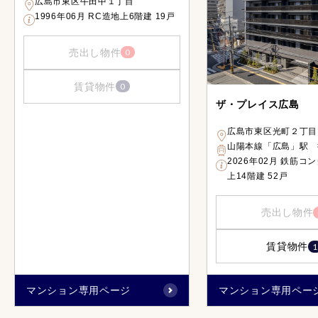
広島市東区牛田中１丁目
1996年06月 RC造地上6階建 19戸
売出し物件
0
賃貸物件
0
ザ・プレイス広島
広島市東区光町２丁目
山陽本線「広島」駅 
2026年02月 鉄筋コ
上14階建 52戸
売出し物件
賃貸物件
1
マンション専用ページ
マンション専用ペー