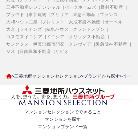
三井不動産レジデンシャル
パークホームズ
野村不動産
プラウド
東京建物
ブリリア
東急不動産
ブランズ
大和ハウス工業
プレミスト
大成有楽不動産
オーベル
大京
ライオンズ
積水ハウス
グランドメゾン
コスモスイニシア
イニシア
オリックス不動産
サンクタス
伊藤忠都市開発
クレヴィア
阪急阪神不動産
ジオ
日鉄興和不動産
リビオ
三菱地所マンションセレクション
ブランドから探す
パーク
マンションセレクションでできること
マンションを探す
マンションブランド一覧