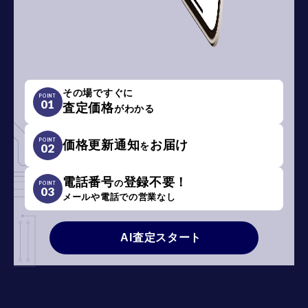
その場ですぐに
POINT
01
査定価格
がわかる
POINT
価格更新通知
お届け
を
02
電話番号
登録不要！
の
POINT
03
メールや電話での営業なし
AI査定スタート