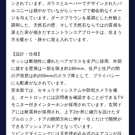
ンされています。ガラスとルーバーでデザインされたバ
ルコニーは穏やかでいながらシャープで都会的なイメー
ジを与えています。ダークブラウンを基調とした外観と
調和した、天然石の壁、そして天然石ならではの質感を
湛えた床が描きだすエントランスアプローチは、住まう
方を暖かく・静かに迎え入れています。
【設計・仕様】
サッシは断熱性に優れたペアガラスを全戸に採用、外部
に接する壁厚は一部を除き約180mm、住戸と住戸の間
の戸境壁は約200mmのスラブ厚として、プライバシー
にも配慮がなされています。
安全面では、セキュリティシステムや防犯カメラを備
え、オートロックには訪問者を確認することができるTV
モニター付きインターホンが採用されています。玄関ド
アには耐震枠が採用され、上下2か所に鍵穴を設けたダ
ブルロック、ドアの開閉方向に押す・引くだけで開閉が
できるプッシュプルドアとなっています。
リビングダイニングには天井埋め込み式のエアコンが設