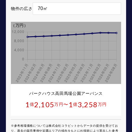
物件の広さ
（万円）
パークハウス高田馬場公園アーバンス
1
2,105
1
3,258
〜
億
万円
億
万円
※参考相場価格については株式会社コラビットからデータの提供を受けてお
り、過去の販売事例や近隣エリアの傾向をもとにAI技術により算出した参考