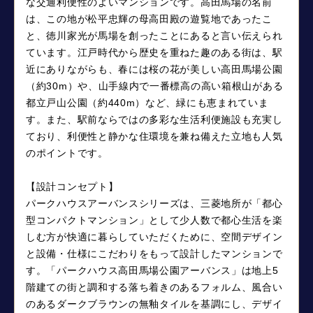
な交通利便性のよいマンションです。高田馬場の名前
は、この地が松平忠輝の母高田殿の遊覧地であったこ
と、徳川家光が馬場を創ったことにあると言い伝えられ
ています。江戸時代から歴史を重ねた趣のある街は、駅
近にありながらも、春には桜の花が美しい高田馬場公園
（約30m）や、山手線内で一番標高の高い箱根山がある
都立戸山公園（約440m）など、緑にも恵まれていま
す。また、駅前ならではの多彩な生活利便施設も充実し
ており、利便性と静かな住環境を兼ね備えた立地も人気
のポイントです。
【設計コンセプト】
パークハウスアーバンスシリーズは、三菱地所が「都心
型コンパクトマンション」として少人数で都心生活を楽
しむ方が快適に暮らしていただくために、空間デザイン
と設備・仕様にこだわりをもって設計したマンションで
す。「パークハウス高田馬場公園アーバンス」は地上5
階建ての街と調和する落ち着きのあるフォルム、風合い
のあるダークブラウンの無釉タイルを基調にし、デザイ