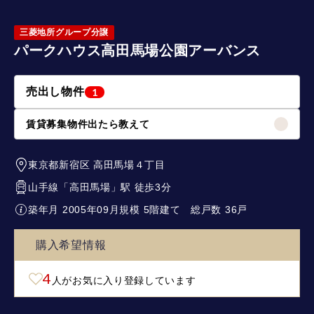
三菱地所グループ分譲
パークハウス高田馬場公園アーバンス
売出し物件
1
賃貸募集物件出たら教えて
東京都新宿区
高田馬場４丁目
山手線
「
高田馬場
」駅 徒歩3分
築年月 2005年09月
規模 5階建て
総戸数 36戸
購入希望情報
4
人がお気に入り登録しています