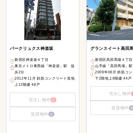
パークリュクス神楽坂
グランスイート高田
新宿区神楽坂６丁目
新宿区高田馬場４丁目
東京メトロ東西線「神楽坂」駅 徒
山手線「高田馬場」駅
歩2分
2009年06月 鉄筋コ
2012年11月 鉄筋コンクリート造地
下2階地上6階建 44戸
上13階建 48戸
売出し物件
売出し物件
0
賃貸物件
0
賃貸物件
0