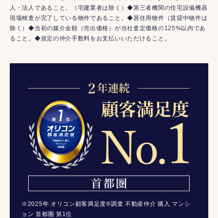
人・法人であること。（宅建業者は除く）◆第三者機関の住宅設備機器
現場検査が完了している物件であること。◆居住用物件（賃貸中物件は
除く）◆当初の媒介金額（売出価格）が当社査定価格の125%以内であ
ること。◆規定の仲介手数料をお支払いいただけること。
※2025年 オリコン顧客満足度®調査 不動産仲介 購入 マンシ
ョン 首都圏 第1位