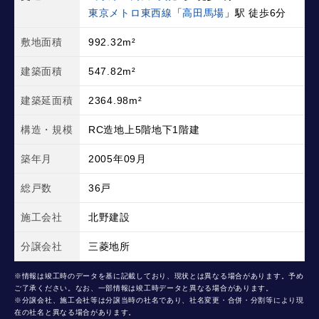
東京メトロ東西線
「
高田馬場
」駅 徒歩6分
敷地面積
992.32m²
建築面積
547.82m²
建築延面積
2364.98m²
構造・規模
RC造地上5階地下1階建
築年月
2005年09月
総戸数
36戸
施工会社
北野建設
分譲会社
三菱地所
※情報は竣工時のデータを基に記載しており、現状とは異なる場合があります。予め
ご了承ください。なお、一部情報は竣工時データと異なる場合があります。
※分譲会社、施工会社等は分譲当時の社名であり、社名変更・合併・分割等により現
在の社名と異なる場合があります。