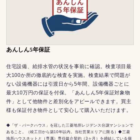
あんしん5年保証
住宅設備、給排水管の状況を事前に確認。検査項目最
大100か所の徹底的な検査を実施。検査結果で問題が
ない設備機器には引渡日から5年間、設備機器ごとに
最大10万円の保証を付保。「あんしん5年保証対象物
件」として他物件と差別化をアピールできます。買主
様も保証付き物件として安心して購入いただけます。
◆「ザ・パークハウス」を冠した三菱地所レジデンス分譲マンションで
あること。（竣工日から築10年以内。当社営業エリアに限る）◆三菱
地所ハウスネットと（専属）専任媒介契約（3ヶ月）を締結している個