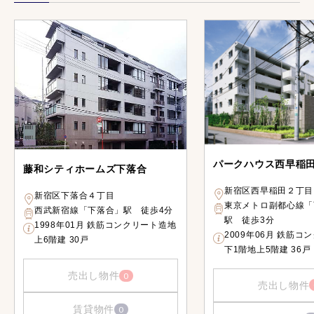
パークハウス西早稲
藤和シティホームズ下落合
新宿区西早稲田２丁目
新宿区下落合４丁目
東京メトロ副都心線「
西武新宿線「下落合」駅 徒歩4分
駅 徒歩3分
1998年01月 鉄筋コンクリート造地
2009年06月 鉄筋コ
上6階建 30戸
下1階地上5階建 36戸
売出し物件
0
売出し物件
賃貸物件
0