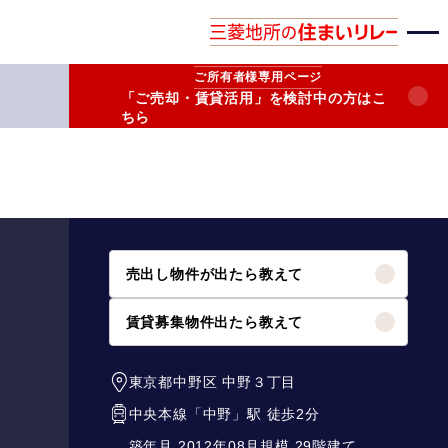
ご所有者様
専用ページ
「ご売却・賃貸活用」を検討中の方はこ
ちら
売出し物件が出たら教えて
賃貸募集物件出たら教えて
東京都中野区
中野３丁目
中央本線
「
中野
」駅 徒歩2分
築年月 2012年08月
規模 29階建て