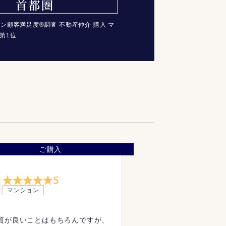
コン顧客満足度®調査 不動産仲介 購入 マ
第1位
ご購入
5
マンション
質が良いことはもちろんですが、