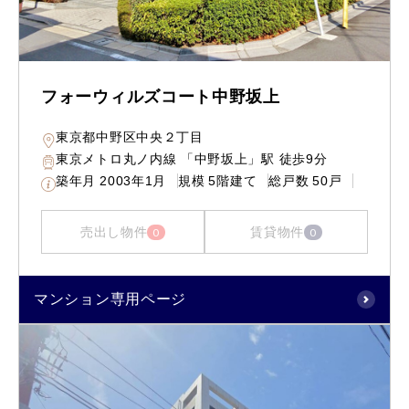
フォーウィルズコート中野坂上
東京都中野区中央２丁目
東京メトロ丸ノ内線 「中野坂上」駅 徒歩9分
築年月
2003年1月
規模
5階建て
総戸数
50戸
売出し物件
賃貸物件
0
0
マンション専用ページ