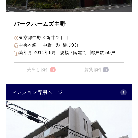
パークホームズ中野
東京都中野区新井２丁目
中央本線 「中野」駅 徒歩9分
築年月
2011年8月
規模
7階建て
総戸数
50戸
売出し物件
賃貸物件
0
0
マンション専用ページ