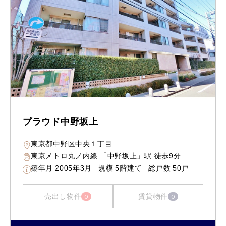
プラウド中野坂上
東京都中野区中央１丁目
東京メトロ丸ノ内線 「中野坂上」駅 徒歩9分
築年月
2005年3月
規模
5階建て
総戸数
50戸
売出し物件
賃貸物件
0
0