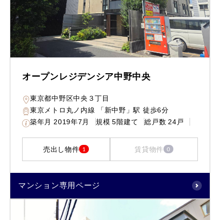
オープンレジデンシア中野中央
東京都中野区中央３丁目
東京メトロ丸ノ内線 「新中野」駅 徒歩6分
築年月
2019年7月
規模
5階建て
総戸数
24戸
売出し物件
賃貸物件
1
0
マンション専用ページ