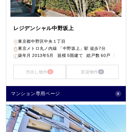
レジデンシャル中野坂上
東京都中野区中央１丁目
東京メトロ丸ノ内線 「中野坂上」駅 徒歩7分
築年月
2013年5月
規模
5階建て
総戸数
60戸
売出し物件
賃貸物件
0
0
マンション専用ページ