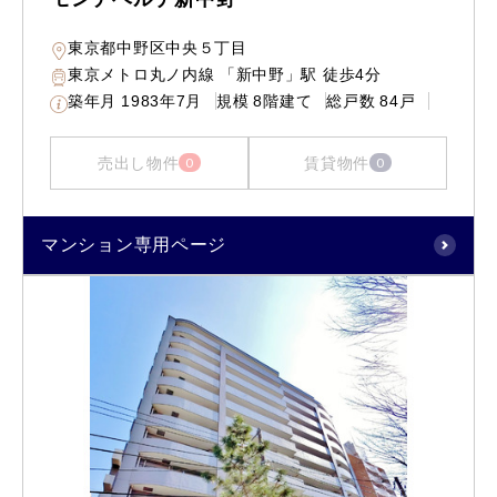
東京都中野区中央５丁目
東京メトロ丸ノ内線 「新中野」駅 徒歩4分
築年月
1983年7月
規模
8階建て
総戸数
84戸
売出し物件
賃貸物件
0
0
マンション専用ページ