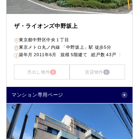
ザ・ライオンズ中野坂上
東京都中野区中央１丁目
東京メトロ丸ノ内線 「中野坂上」駅 徒歩5分
築年月
2011年6月
規模
5階建て
総戸数
43戸
売出し物件
賃貸物件
0
0
マンション専用ページ