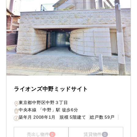
ライオンズ中野ミッドサイト
東京都中野区中野３丁目
中央本線 「中野」駅 徒歩6分
築年月
2008年1月
規模
5階建て
総戸数
59戸
売出し物件
賃貸物件
0
0