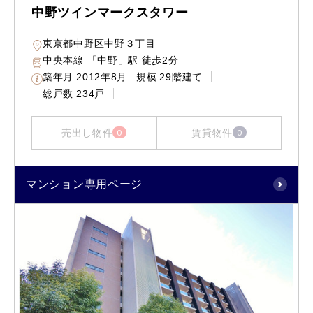
中野ツインマークスタワー
東京都中野区中野３丁目
中央本線 「中野」駅 徒歩2分
築年月
2012年8月
規模
29階建て
総戸数
234戸
売出し物件
賃貸物件
0
0
マンション専用ページ