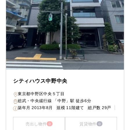
シティハウス中野中央
東京都中野区中央５丁目
総武・中央緩行線 「中野」駅 徒歩6分
築年月
2013年8月
規模
11階建て
総戸数
29戸
売出し物件
賃貸物件
0
0