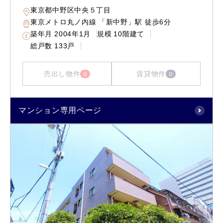
東京都中野区中央５丁目
東京メトロ丸ノ内線 「新中野」駅 徒歩6分
築年月
2004年1月
規模
10階建て
総戸数
133戸
売出し物件
賃貸物件
0
0
マンション専用ページ