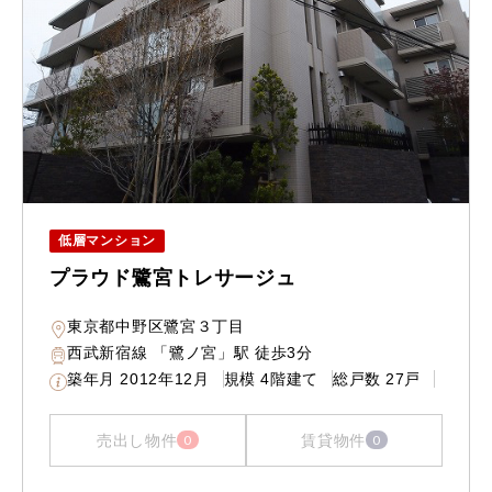
低層マンション
プラウド鷺宮トレサージュ
東京都中野区鷺宮３丁目
西武新宿線 「鷺ノ宮」駅 徒歩3分
築年月
2012年12月
規模
4階建て
総戸数
27戸
売出し物件
賃貸物件
0
0