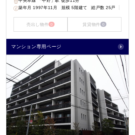
中央本線 「中野」駅 徒歩11分
築年月
1997年11月
規模
5階建て
総戸数
25戸
売出し物件
賃貸物件
0
0
マンション専用ページ