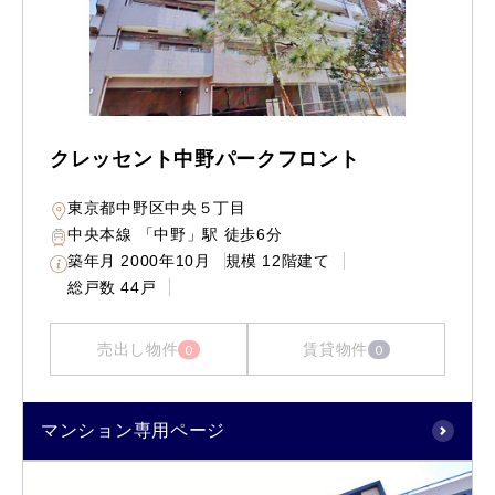
クレッセント中野パークフロント
東京都中野区中央５丁目
中央本線 「中野」駅 徒歩6分
築年月
2000年10月
規模
12階建て
総戸数
44戸
売出し物件
賃貸物件
0
0
マンション専用ページ