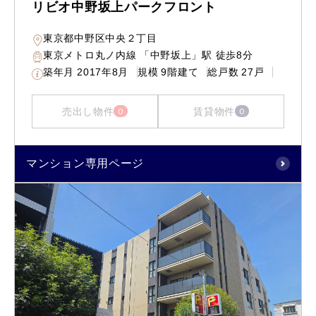
リビオ中野坂上パークフロント
東京都中野区中央２丁目
東京メトロ丸ノ内線 「中野坂上」駅 徒歩8分
築年月
2017年8月
規模
9階建て
総戸数
27戸
売出し物件
賃貸物件
0
0
マンション専用ページ