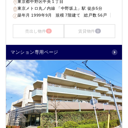
東京都中野区中央１丁目
東京メトロ丸ノ内線 「中野坂上」駅 徒歩5分
築年月
1999年9月
規模
7階建て
総戸数
56戸
売出し物件
賃貸物件
0
0
マンション専用ページ