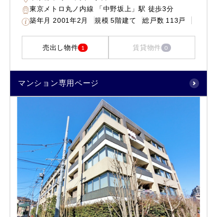
東京メトロ丸ノ内線 「中野坂上」駅 徒歩3分
築年月
2001年2月
規模
5階建て
総戸数
113戸
売出し物件
賃貸物件
1
0
マンション専用ページ