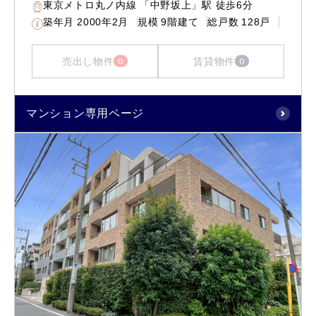
東京メトロ丸ノ内線 「中野坂上」駅 徒歩6分
築年月
2000年2月
規模
9階建て
総戸数
128戸
売出し物件
賃貸物件
0
0
マンション専用ページ