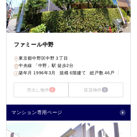
ファミール中野
東京都中野区中野３丁目
中央線 「中野」駅 徒歩2分
築年月
1996年3月
規模
6階建て
総戸数
46戸
売出し物件
賃貸物件
0
0
マンション専用ページ