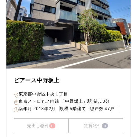
ピアース中野坂上
東京都中野区中央１丁目
東京メトロ丸ノ内線 「中野坂上」駅 徒歩3分
築年月
2018年2月
規模
5階建て
総戸数
47戸
売出し物件
賃貸物件
0
0