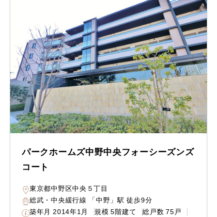
パークホームズ中野中央フォーシーズンズ
コート
東京都中野区中央５丁目
総武・中央緩行線 「中野」駅 徒歩9分
築年月
2014年1月
規模
5階建て
総戸数
75戸