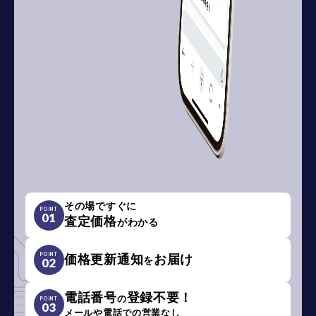
その場ですぐに
POINT
01
査定価格
がわかる
POINT
価格更新通知
お届け
を
02
電話番号
登録不要！
の
POINT
03
メールや電話での営業なし