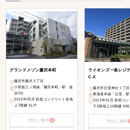
グランドメゾン藤沢本町
ライオンズ一条レジ
C-X
藤沢市藤沢２丁目
小田急江ノ島線「藤沢本町」駅 徒
藤沢市辻堂神台１丁目
歩5分
東海道本線「辻堂」駅
2010年05月 鉄筋コンクリート造地
2013年01月 鉄筋コ
上7階建 41戸
下1階地上14階建 30
売出し物件
0
売出し物件