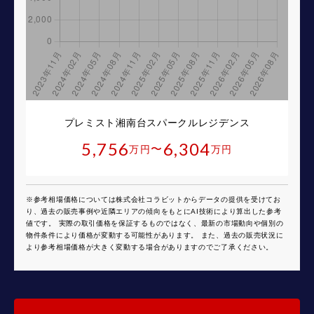
プレミスト湘南台スパークルレジデンス
5,756
6,304
〜
万円
万円
※参考相場価格については株式会社コラビットからデータの提供を受けてお
り、過去の販売事例や近隣エリアの傾向をもとにAI技術により算出した参考
値です。 実際の取引価格を保証するものではなく、最新の市場動向や個別の
物件条件により価格が変動する可能性があります。 また、過去の販売状況に
より参考相場価格が大きく変動する場合がありますのでご了承ください。