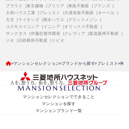
プラウド
東京建物
ブリリア
東急不動産
ブランズ
大和ハウス工業
プレミスト
大成有楽不動産
オーベル
大京
ライオンズ
積水ハウス
グランドメゾン
コスモスイニシア
イニシア
オリックス不動産
サンクタス
伊藤忠都市開発
クレヴィア
阪急阪神不動産
ジオ
日鉄興和不動産
リビオ
マンションセレクション
ブランドから探す
プレミスト
神奈
マンションセレクションでできること
マンションを探す
マンションブランド一覧