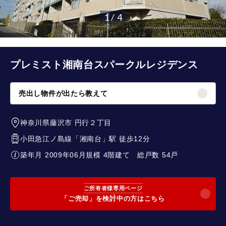
1 / 4
プレミスト湘南台スパークルレジデンス
売出し物件が出たら教えて
神奈川県藤沢市
円行２丁目
小田急江ノ島線
「
湘南台
」駅 徒歩12分
築年月 2009年06月
規模 4階建て
総戸数 54戸
ご所有者様専用ページ
「ご売却」を検討中の方はこちら