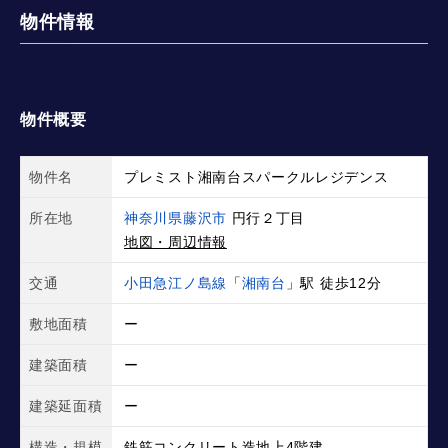
物件情報
物件概要
物件名
プレミスト湘南台スパークルレジデンス
所在地
神奈川県藤沢市
円行２丁目
地図・周辺情報
交通
小田急江ノ島線
「
湘南台
」駅 徒歩12分
敷地面積
ー
建築面積
ー
建築延面積
ー
構造・規模
鉄筋コンクリート造地上4階建