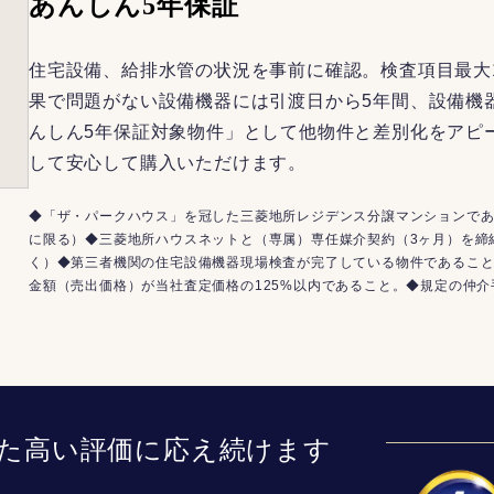
あんしん5年保証
住宅設備、給排水管の状況を事前に確認。検査項目最大
果で問題がない設備機器には引渡日から5年間、設備機
んしん5年保証対象物件」として他物件と差別化をアピ
して安心して購入いただけます。
◆「ザ・パークハウス」を冠した三菱地所レジデンス分譲マンションであ
に限る）◆三菱地所ハウスネットと（専属）専任媒介契約（3ヶ月）を締
く）◆第三者機関の住宅設備機器現場検査が完了している物件であるこ
金額（売出価格）が当社査定価格の125%以内であること。◆規定の仲
た高い評価に応え続けます