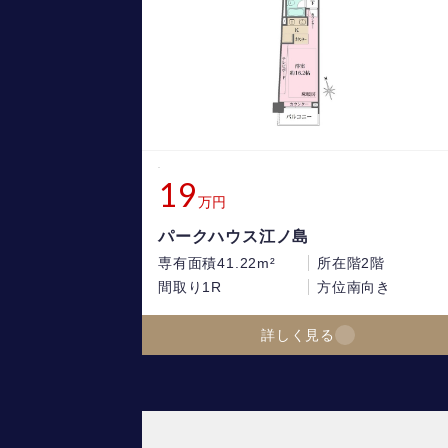
19
万円
パークハウス江ノ島
専有面積
41.22m²
所在階
2階
間取り
1R
方位
南向き
詳しく見る