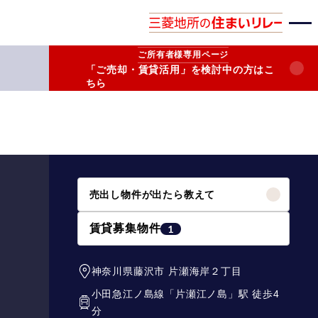
ご所有者様
専用ページ
「ご売却・賃貸活用」を検討中の方はこ
ちら
売出し物件が出たら教えて
賃貸募集物件
1
神奈川県藤沢市
片瀬海岸２丁目
小田急江ノ島線
「
片瀬江ノ島
」駅 徒歩4
分