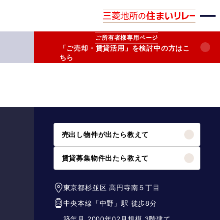
ご所有者様
専用ページ
「ご売却・賃貸活用」を検討中の方はこ
ちら
売出し物件が出たら教えて
賃貸募集物件出たら教えて
東京都杉並区
高円寺南５丁目
中央本線
「
中野
」駅 徒歩8分
築年月 2000年02月
規模 3階建て