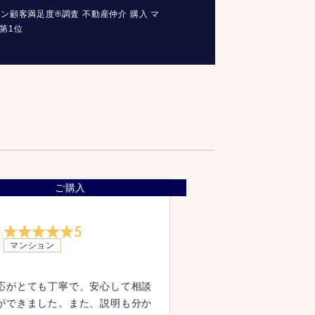
コン顧客満足度®調査 不動産仲介 購入 マ
第1位
ご購入
5
マンション
応がとても丁寧で、安心して相談
ができました。また、説明も分か