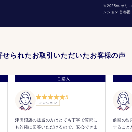
※2025年 オリ
ンション 首都圏 
寄せられたお取引いただいたお客様の声
ご購入
5
マンション
い
津田沼店の担当の方はとても丁寧で質問に
前回の対
任
も的確に回答いただけるので、安心できま
すること