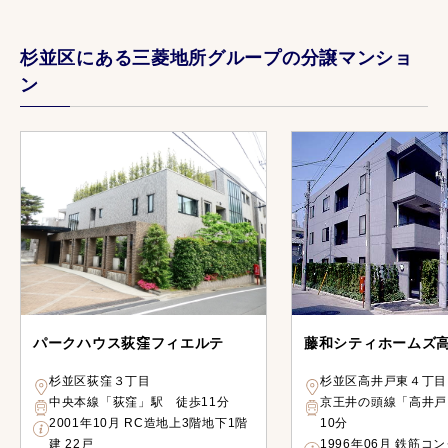
杉並区にある三菱地所グループの分譲マンショ
ン
パークハウス荻窪フィエルテ
藤和シティホームズ
杉並区荻窪３丁目
杉並区高井戸東４丁目
中央本線「荻窪」駅 徒歩11分
京王井の頭線「高井戸
2001年10月 RC造地上3階地下1階
10分
建 22戸
1996年06月 鉄筋コ