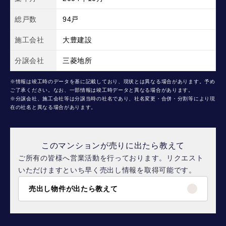
総戸数
94戸
施工会社
大豊建設
分譲会社
三菱地所
※情報は竣工時のデータを基に記載しており、現状とは異なる場合があります。予め
ご了承ください。なお、一部情報は竣工時データと異なる場合があります。
※分譲会社、施工会社等は分譲当時の社名であり、社名変更・合併・分割等により現
在の社名と異なる場合があります。
このマンションが売りに出たら教えて
ご所有の皆様へ営業活動を行っております。リクエスト
いただけますといち早く売出し情報を取得可能です。
売出し物件が出たら教えて