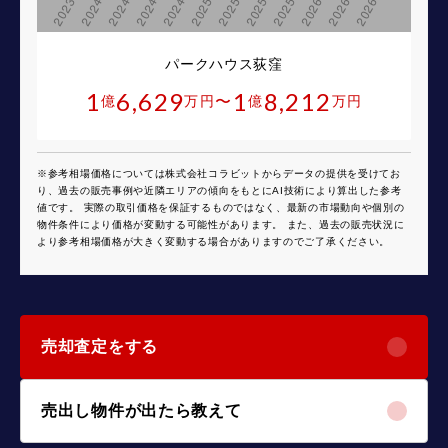
パークハウス荻窪
1
6,629
1
8,212
〜
億
万円
億
万円
※参考相場価格については株式会社コラビットからデータの提供を受けてお
り、過去の販売事例や近隣エリアの傾向をもとにAI技術により算出した参考
値です。 実際の取引価格を保証するものではなく、最新の市場動向や個別の
物件条件により価格が変動する可能性があります。 また、過去の販売状況に
より参考相場価格が大きく変動する場合がありますのでご了承ください。
売却査定をする
売出し物件が出たら教えて