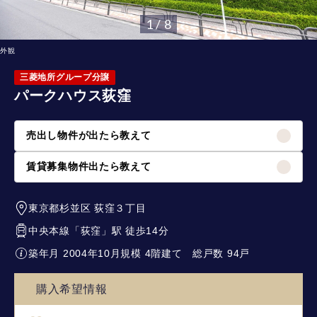
1 / 8
外観
三菱地所グループ分譲
パークハウス荻窪
売出し物件が出たら教えて
賃貸募集物件出たら教えて
東京都杉並区
荻窪３丁目
中央本線
「
荻窪
」駅 徒歩14分
築年月 2004年10月
規模 4階建て
総戸数 94戸
購入希望情報