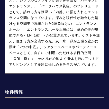
ス」、シンプルなデザインが美学を物語る「パーキング
エントランス」、「パークハウス荻窪」のプレリュード
として、訪れる方を懐深い「内部」に招じ入れるエント
ランス空間になっています。深みと現代性が融合した清
雅なる空間美で洗練された2層吹抜けの「エントランス
ホール」、エントランスホール上層には、眺めの美が堪
能できる＜EN（縁）＞が配置されています。ゲストを迎
え、住まう方が交流する光、風、水、緑が五感を豊かに
潤す「2つの中庭」、シアタースペースやパーティース
ペースとして、自在にご利用いただける多目的空間
「IORI（庵）」、光と風が心地よく身体を包むアウトド
アリビングとして多彩に愉しめるテラスがございます。
物件情報