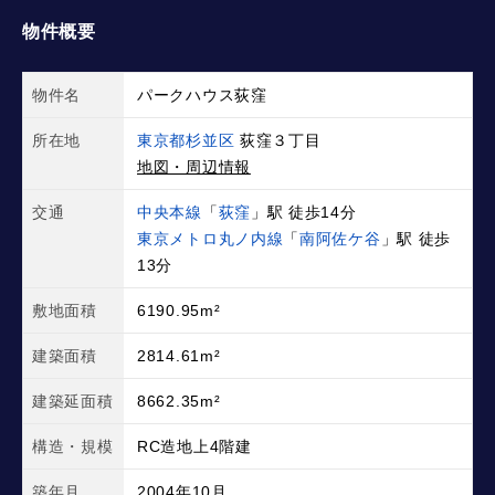
物件概要
物件名
パークハウス荻窪
所在地
東京都杉並区
荻窪３丁目
地図・周辺情報
交通
中央本線
「
荻窪
」駅 徒歩14分
東京メトロ丸ノ内線
「
南阿佐ケ谷
」駅 徒歩
13分
敷地面積
6190.95m²
建築面積
2814.61m²
建築延面積
8662.35m²
構造・規模
RC造地上4階建
築年月
2004年10月