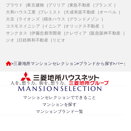
プラウド
東京建物
ブリリア
東急不動産
ブランズ
大和ハウス工業
プレミスト
大成有楽不動産
オーベル
大京
ライオンズ
積水ハウス
グランドメゾン
コスモスイニシア
イニシア
オリックス不動産
サンクタス
伊藤忠都市開発
クレヴィア
阪急阪神不動産
ジオ
日鉄興和不動産
リビオ
三菱地所マンションセレクション
ブランドから探す
パーク
マンションセレクションでできること
マンションを探す
マンションブランド一覧