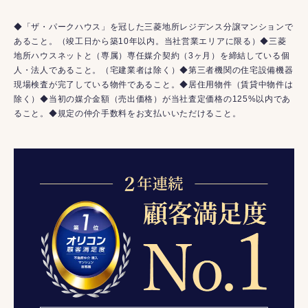
◆「ザ・パークハウス」を冠した三菱地所レジデンス分譲マンションで
あること。（竣工日から築10年以内。当社営業エリアに限る）◆三菱
地所ハウスネットと（専属）専任媒介契約（3ヶ月）を締結している個
人・法人であること。（宅建業者は除く）◆第三者機関の住宅設備機器
現場検査が完了している物件であること。◆居住用物件（賃貸中物件は
除く）◆当初の媒介金額（売出価格）が当社査定価格の125%以内であ
ること。◆規定の仲介手数料をお支払いいただけること。