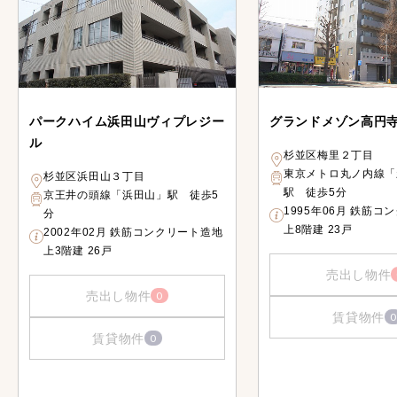
パークハイム浜田山ヴィプレジー
グランドメゾン高円
ル
杉並区梅里２丁目
東京メトロ丸ノ内線「
杉並区浜田山３丁目
駅 徒歩5分
京王井の頭線「浜田山」駅 徒歩5
1995年06月 鉄筋コ
分
上8階建 23戸
2002年02月 鉄筋コンクリート造地
上3階建 26戸
売出し物件
売出し物件
0
賃貸物件
0
賃貸物件
0