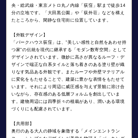
央・総武線・東京メトロ丸ノ内線「荻窪」駅まで徒歩14
分の立地です。「大田黒公園」や「荻外荘」などを構え
たところから、閑静な住宅街に位置しています。
【外観デザイン】
「パークハウス荻窪」は、”美しい感性と自然をあわせ持
つ家”の伝統を現代に継承する「モダン数寄空間」として
デザインされています。微妙に高さが異なるルーフ・デ
ザインで端正な白系タイルと落ち着きのある塗り壁が織
りなす気品ある外観です。またルーフや外壁マテリアル
に変化をもたせることで、建築に豊かな表情をもたせて
います。それにより周辺に威圧感を与えず景観に溶け合
いながら、存在感のある低層フォルムを創出していま
す。建物周辺には四季折々の植栽があり、潤いある環境
づくりにも配慮されています。
【共用部】
奥行のある大人の静域を象徴する「メインエントラン