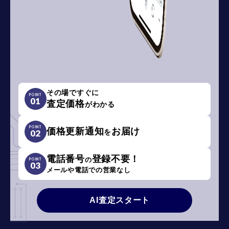
その場ですぐに
POINT
01
査定価格
がわかる
POINT
価格更新通知
お届け
を
02
電話番号
登録不要！
の
POINT
03
メールや電話での営業なし
AI査定スタート