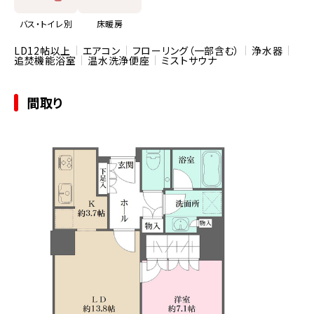
バス・トイレ別
床暖房
LD12帖以上
エアコン
フローリング（一部含む）
浄水器
追焚機能浴室
温水洗浄便座
ミストサウナ
間取り