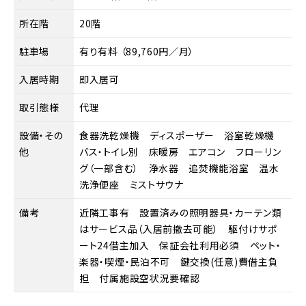
所在階
20階
駐車場
有り有料 （89,760円／月）
入居時期
即入居可
取引態様
代理
設備・その
食器洗乾燥機 ディスポーザー 浴室乾燥機
他
バス・トイレ別 床暖房 エアコン フローリン
グ（一部含む） 浄水器 追焚機能浴室 温水
洗浄便座 ミストサウナ
備考
近隣工事有 設置済みの照明器具・カーテン類
はサービス品（入居前撤去可能） 駆付けサポ
ート24借主加入 保証会社利用必須 ペット・
楽器・喫煙・民泊不可 鍵交換(任意)費借主負
担 付属施設空状況要確認