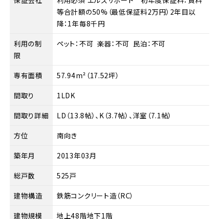
等合計額の50%（最低保証料2万円）2年目以
降：1年毎8千円
利用の制
ペット：不可 楽器：不可 民泊：不可
限
専有面積
57.94m²（17.52坪）
間取り
1LDK
間取り詳細
LD（13.8帖）、K（3.7帖）、洋室（7.1帖）
方位
南向き
築年月
2013年03月
総戸数
525戸
建物構造
鉄筋コンクリート造（RC）
建物規模
地上48階地下1階