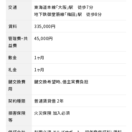
交通
東海道本線「大阪」駅 徒歩7分
地下鉄御堂筋線「梅田」駅 徒歩8分
賃料
335,000円
管理費・共
45,000円
益費
敷金
1ヶ月
礼金
1ヶ月
鍵交換費
鍵交換希望時、借主実費負担
用
契約種類
普通賃貸借 2年
損害保険
火災保険 加入必須
等
保証会社
利用必須 エルズサポート 初年度保証料：賃料