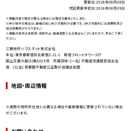
更新日:
2026年08月08日
次回更新予定日:
2026年08月09日
※掲載内容と現状が異なる場合には現状を優先いたします。
※仲介物件の場合は、価格の他に仲介手数料が必要です。（仲介手数料には消費税及び
地方消費税がかかります。）
※掲載の物件は売却済・売却中止・価格変更となる場合もございますので、予めご了承く
ださい。
三菱地所ハウスネット株式会社
本社：東京都新宿区北新宿2-21-1 新宿フロントタワー32F
国土交通大臣(6)第6019号 所属団体：(一社) 不動産流通経営協会会
員 (公社) 首都圏不動産公正取引協議会加盟
地図・周辺情報
※実際の物件所在地とは異なる場合や最新情報に更新されていない場合
がございます。