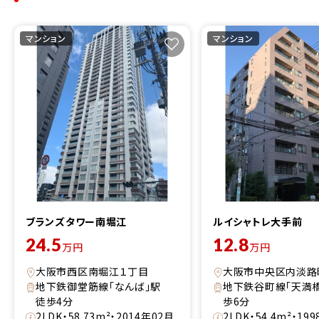
マンション
マンション
ブランズタワー南堀江
ルイシャトレ大手前
24.5
12.8
万円
万円
大阪市西区南堀江１丁目
大阪市中央区内淡路
地下鉄御堂筋線「なんば」駅
地下鉄谷町線「天満
徒歩4分
歩6分
2LDK・58.73m²・2014年02月
2LDK・54.4m²・19