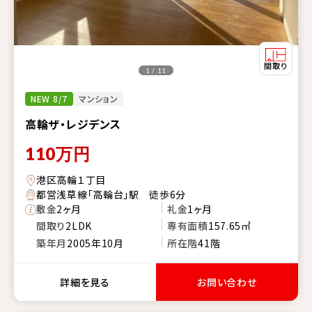
1 / 11
NEW 8/7
マンション
高輪ザ・レジデンス
110
万円
港区高輪１丁目
都営浅草線「高輪台」駅 徒歩6分
敷金
2ヶ月
礼金
1ヶ月
間取り
2LDK
専有面積
157.65㎡
築年月
2005年10月
所在階
41階
詳細を見る
お問い合わせ