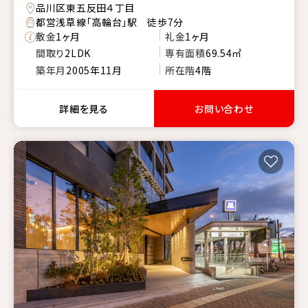
品川区東五反田４丁目
都営浅草線「高輪台」駅 徒歩7分
敷金
1ヶ月
礼金
1ヶ月
間取り
2LDK
専有面積
69.54㎡
築年月
2005年11月
所在階
4階
詳細を見る
お問い合わせ