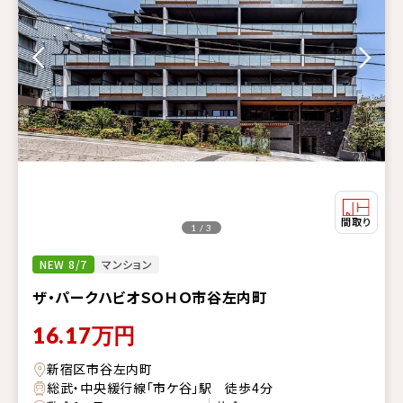
1 / 3
NEW 8/7
マンション
ザ・パークハビオＳＯＨＯ市谷左内町
16.17
万円
新宿区市谷左内町
総武・中央緩行線「市ケ谷」駅 徒歩4分