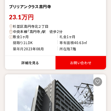
ブリリアンクラス高円寺
23.1
万円
杉並区高円寺北２丁目
中央本線「高円寺」駅 徒歩2分
敷金
1ヶ月
礼金
1ヶ月
間取り
1LDK
専有面積
40.63㎡
築年月
2023年08月
所在階
7階
詳細を見る
お問い合わせ