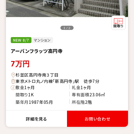
1 / 2
NEW 8/7
マンション
アーバンフラッツ高円寺
7
万円
杉並区高円寺南３丁目
東京メトロ丸ノ内線「新高円寺」駅 徒歩7分
敷金
1ヶ月
礼金
1ヶ月
間取り
1K
専有面積
23.06㎡
築年月
1987年05月
所在階
2階
詳細を見る
お問い合わせ