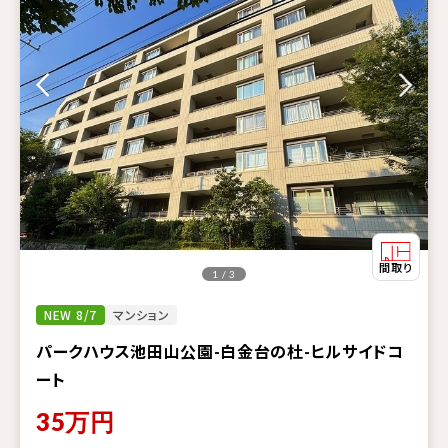
1 / 3
NEW 8/7
マンション
パークハウス池田山公園-白金台の杜-ヒルサイドコ
ート
35
万円