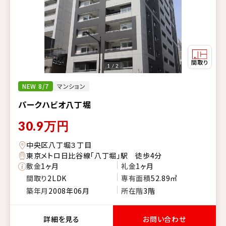
1 / 2
NEW 8/7
マンション
パークハビオ八丁堀
30.9
万円
中央区八丁堀３丁目
東京メトロ日比谷線「八丁堀」駅 徒歩4分
敷金
1ヶ月
礼金
1ヶ月
間取り
2LDK
専有面積
52.89㎡
築年月
2008年06月
所在階
3階
詳細を見る
お問い合わせ