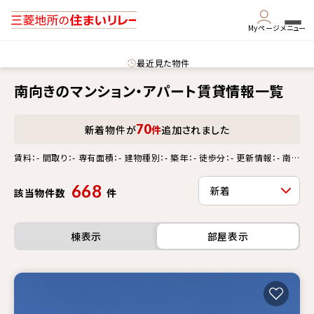
Myページ
メニュー
最近見た物件
南向きのマンション・アパート賃貸情報一覧
70
新着物件が
件
追加されました
賃料：- 間取り：- 専有面積：- 建物種別：- 築年：- 徒歩分：- 更新情報：- 南
向き
668
該当物件数
件
棟表示
部屋表示