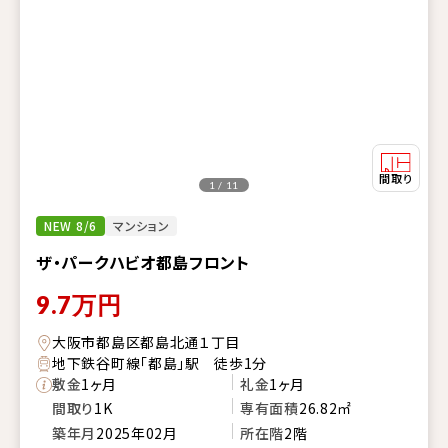
1 / 11
NEW 8/6
マンション
ザ・パークハビオ都島フロント
9.7
万円
大阪市都島区都島北通１丁目
地下鉄谷町線「都島」駅 徒歩1分
敷金
1ヶ月
礼金
1ヶ月
間取り
1K
専有面積
26.82㎡
築年月
2025年02月
所在階
2階