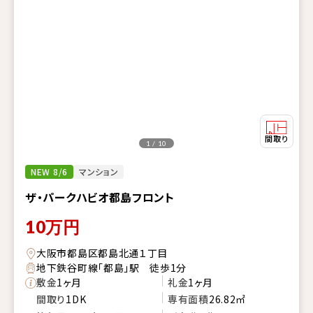
1 / 10
NEW 8/6
マンション
ザ・パークハビオ都島フロント
10
万円
大阪市都島区都島北通１丁目
地下鉄谷町線「都島」駅 徒歩1分
敷金
1ヶ月
礼金
1ヶ月
間取り
1DK
専有面積
26.82㎡