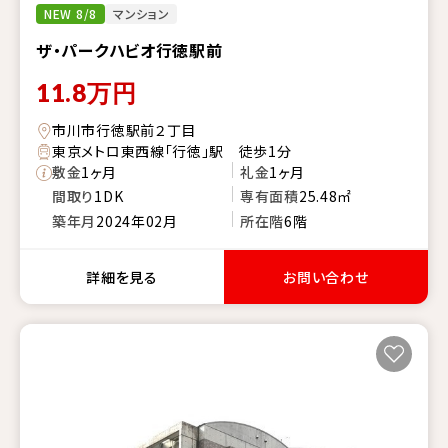
NEW 8/8
マンション
ザ・パークハビオ行徳駅前
11.8
万円
市川市行徳駅前２丁目
東京メトロ東西線「行徳」駅 徒歩1分
敷金
1ヶ月
礼金
1ヶ月
間取り
1DK
専有面積
25.48㎡
築年月
2024年02月
所在階
6階
詳細を見る
お問い合わせ