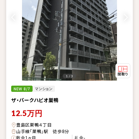
1 / 3
NEW 8/7
マンション
ザ・パークハビオ巣鴨
12.5
万円
豊島区巣鴨４丁目
山手線「巣鴨」駅 徒歩8分
敷金
1ヶ月
礼金
-