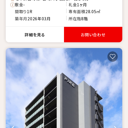
敷金
-
礼金
1ヶ月
間取り
1R
専有面積
28.05㎡
築年月
2026年03月
所在階
8階
詳細を見る
お問い合わせ