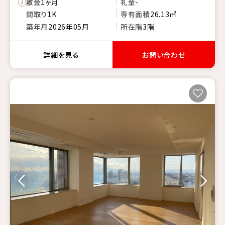
敷金
1ヶ月
礼金
-
間取り
1K
専有面積
26.13㎡
築年月
2026年05月
所在階
3階
詳細を見る
お問い合わせ