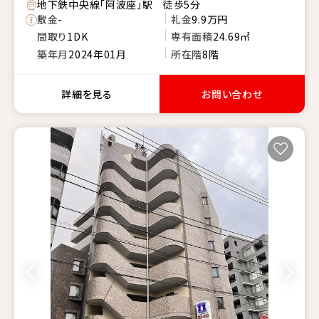
地下鉄中央線「阿波座」駅 徒歩5分
敷金
-
礼金
9.9万円
間取り
1DK
専有面積
24.69㎡
築年月
2024年01月
所在階
8階
詳細を見る
お問い合わせ