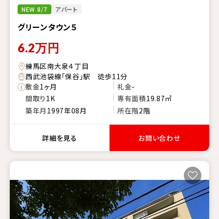
NEW 8/7
アパート
グリーンタウン５
6.2
万円
練馬区南大泉４丁目
西武池袋線「保谷」駅 徒歩11分
敷金
1ヶ月
礼金
-
間取り
1K
専有面積
19.87㎡
築年月
1997年08月
所在階
2階
詳細を見る
お問い合わせ