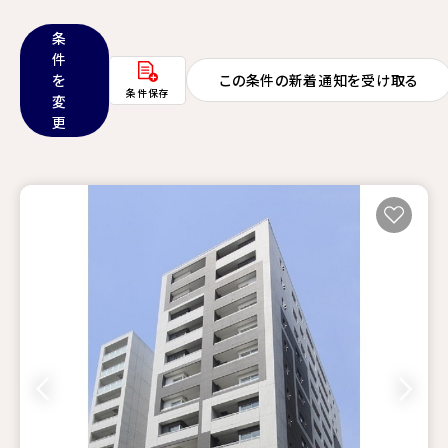
条
件
を
この条件の新着通知を受け取る
条件保存
変
更