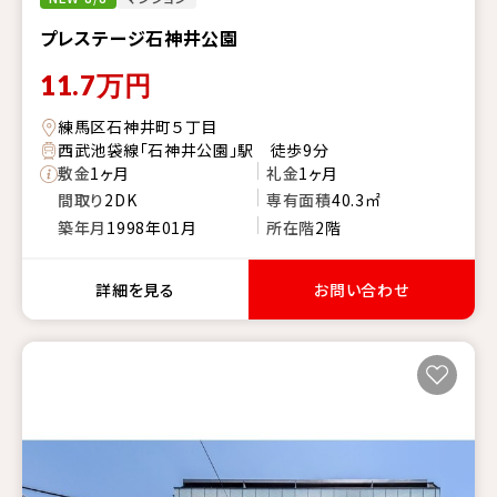
プレステージ石神井公園
11.7
万円
練馬区石神井町５丁目
西武池袋線「石神井公園」駅 徒歩9分
敷金
1ヶ月
礼金
1ヶ月
間取り
2DK
専有面積
40.3㎡
築年月
1998年01月
所在階
2階
詳細を見る
お問い合わせ