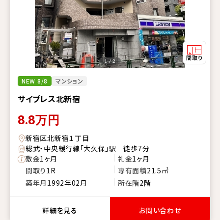
1 / 2
NEW 8/8
マンション
サイプレス北新宿
8.8
万円
新宿区北新宿１丁目
総武・中央緩行線「大久保」駅 徒歩7分
敷金
1ヶ月
礼金
1ヶ月
間取り
1R
専有面積
21.5㎡
築年月
1992年02月
所在階
2階
詳細を見る
お問い合わせ