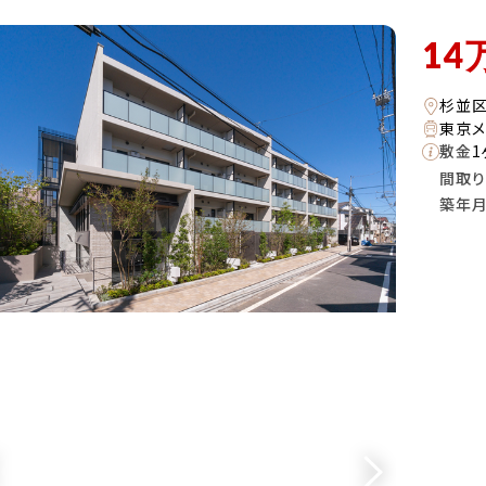
14
杉並
東京メ
敷金
1
間取り
築年