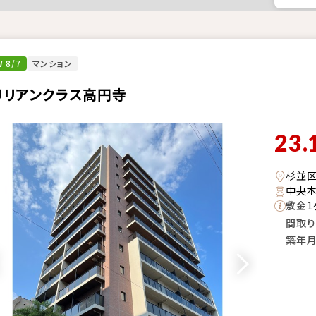
 8/7
マンション
リリアンクラス高円寺
23.
杉並
中央本
敷金
1
間取り
築年