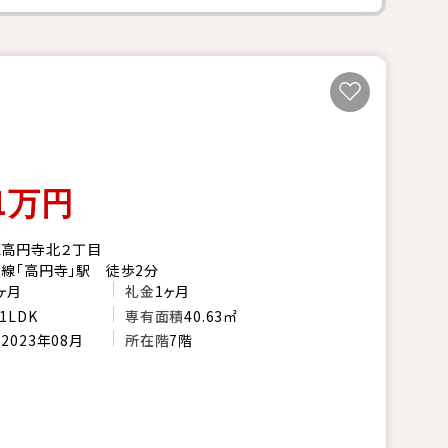
1
万円
区高円寺北２丁目
線「高円寺」駅 徒歩2分
ヶ月
礼金
1ヶ月
1LDK
専有面積
40.63㎡
月
2023年08月
所在階
7階