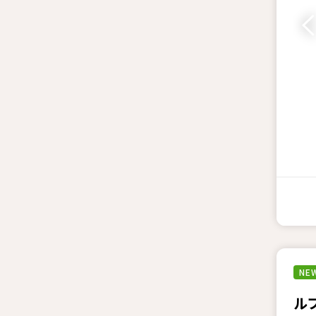
NEW
ル