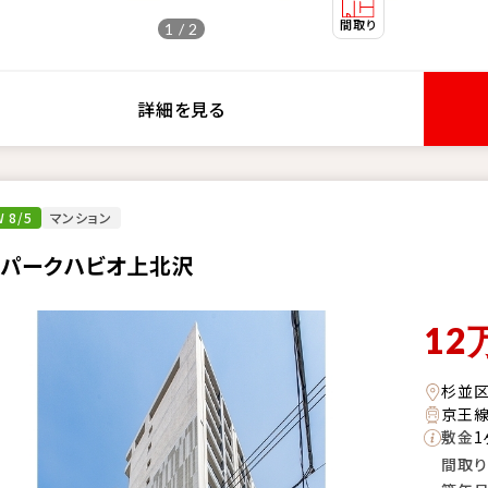
1 / 2
詳細を見る
 8/5
マンション
・パークハビオ上北沢
12
杉並
京王線
敷金
1
間取り