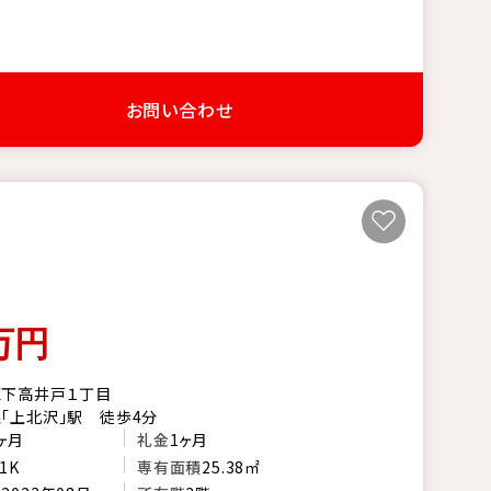
お問い合わせ
万円
区下高井戸１丁目
「上北沢」駅 徒歩4分
ヶ月
礼金
1ヶ月
1K
専有面積
25.38㎡