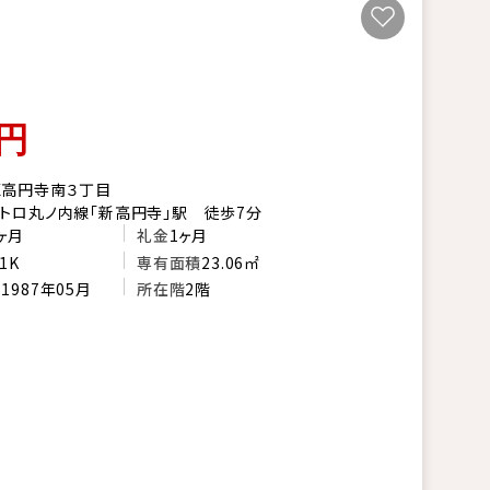
円
区高円寺南３丁目
トロ丸ノ内線「新高円寺」駅 徒歩7分
ヶ月
礼金
1ヶ月
1K
専有面積
23.06㎡
月
1987年05月
所在階
2階