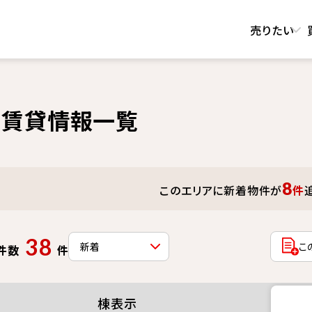
売りたい
ト賃貸情報一覧
8
このエリアに新着物件が
件
38
こ
件数
件
棟表示