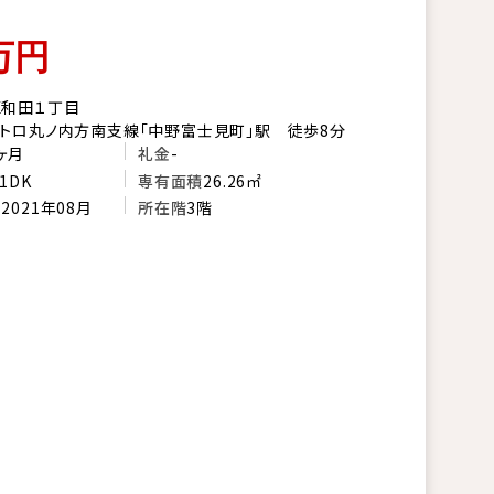
万円
区和田１丁目
トロ丸ノ内方南支線「中野富士見町」駅 徒歩8分
ヶ月
礼金
-
1DK
専有面積
26.26㎡
月
2021年08月
所在階
3階