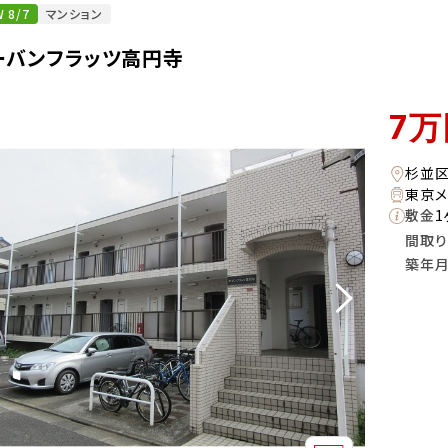
 8/7
マンション
ーバンフラッツ高円寺
7
万
杉並
東京メ
敷金
1
間取り
築年