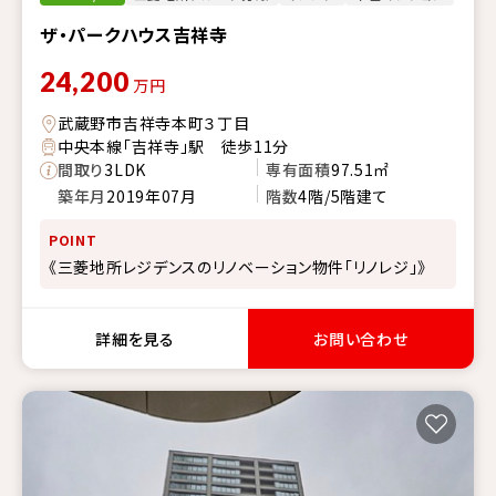
ザ・パークハウス吉祥寺
24,200
万円
武蔵野市吉祥寺本町３丁目
中央本線「吉祥寺」駅 徒歩11分
間取り
3LDK
専有面積
97.51㎡
築年月
2019年07月
階数
4階/5階建て
POINT
《三菱地所レジデンスのリノベーション物件「リノレジ」》
詳細を見る
お問い合わせ