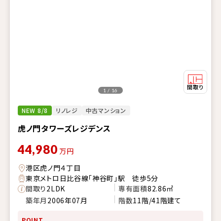
1 / 16
NEW 8/8
リノレジ
中古マンション
虎ノ門タワーズレジデンス
44,980
万円
港区虎ノ門４丁目
東京メトロ日比谷線「神谷町」駅 徒歩5分
間取り
2LDK
専有面積
82.86㎡
築年月
2006年07月
階数
11階/41階建て
POINT