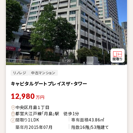
1 / 20
リノレジ
中古マンション
キャピタルゲートプレイスザ・タワー
12,980
万円
中央区月島１丁目
都営大江戸線「月島」駅 徒歩1分
間取り
1LDK
専有面積
43.86㎡
築年月
2015年07月
階数
16階/53階建て