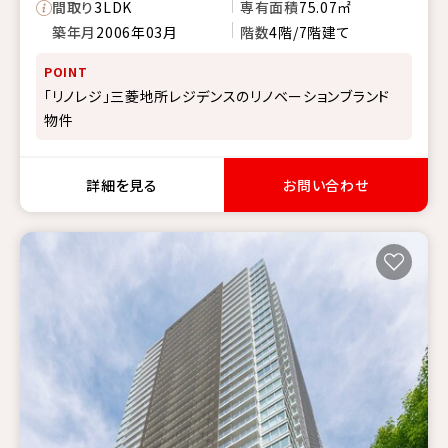
間取り
3LDK
専有面積
75.07㎡
築年月
2006年03月
階数
4階/7階建て
POINT
「リノレジ」三菱地所レジデンスのリノベーションブランド
物件
詳細を見る
お問い合わせ