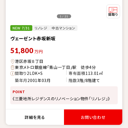
1 / 21
NEW 7/31
リノレジ
中古マンション
ヴェーゼント赤坂新坂
51,800
万円
港区赤坂８丁目
東京メトロ銀座線「青山一丁目」駅 徒歩4分
間取り
2LDK+S
専有面積
113.01㎡
築年月
2001年03月
階数
3階/8階建て
POINT
《三菱地所レジデンスのリノベーション物件「リノレジ」》
詳細を見る
お問い合わせ