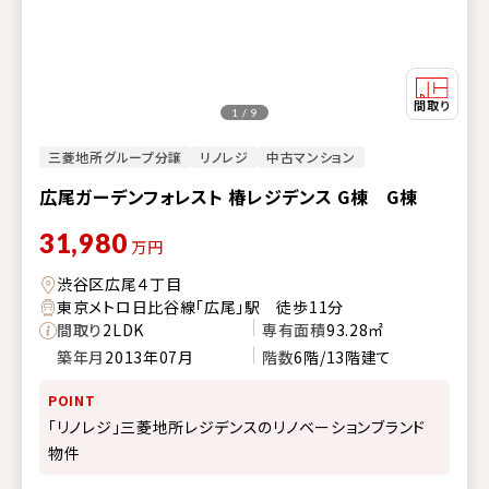
1 / 9
三菱地所グループ分譲
リノレジ
中古マンション
広尾ガーデンフォレスト 椿レジデンス G棟 G棟
31,980
万円
渋谷区広尾４丁目
東京メトロ日比谷線「広尾」駅 徒歩11分
間取り
2LDK
専有面積
93.28㎡
築年月
2013年07月
階数
6階/13階建て
POINT
「リノレジ」三菱地所レジデンスのリノベーションブランド
物件