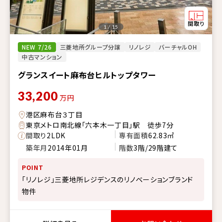
1 / 15
NEW 7/26
三菱地所グループ分譲
リノレジ
バーチャルOH
中古マンション
グランスイート麻布台ヒルトップタワー
33,200
万円
港区麻布台３丁目
東京メトロ南北線「六本木一丁目」駅 徒歩7分
間取り
2LDK
専有面積
62.83㎡
築年月
2014年01月
階数
3階/29階建て
POINT
「リノレジ」三菱地所レジデンスのリノベーションブランド
物件