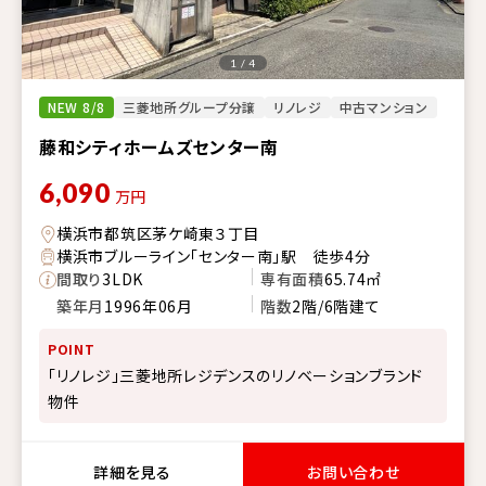
1 / 4
NEW 8/8
三菱地所グループ分譲
リノレジ
中古マンション
藤和シティホームズセンター南
6,090
万円
横浜市都筑区茅ケ崎東３丁目
横浜市ブルーライン「センター南」駅 徒歩4分
間取り
3LDK
専有面積
65.74㎡
築年月
1996年06月
階数
2階/6階建て
POINT
「リノレジ」三菱地所レジデンスのリノベーションブランド
物件
詳細を見る
お問い合わせ