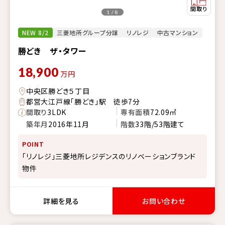
1 / 8
NEW 8/2
三菱地所グループ分譲
リノレジ
中古マンション
勝どき ザ・タワー
18,900
万円
中央区勝どき５丁目
都営大江戸線「勝どき」駅 徒歩7分
間取り
3LDK
専有面積
72.09㎡
築年月
2016年11月
階数
33階/53階建て
POINT
「リノレジ」三菱地所レジデンスのリノベーションブランド
物件
詳細を見る
お問い合わせ