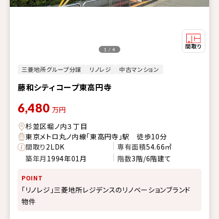
1 / 4
三菱地所グループ分譲
リノレジ
中古マンション
藤和シティコープ東高円寺
6,480
万円
杉並区堀ノ内３丁目
東京メトロ丸ノ内線「東高円寺」駅 徒歩10分
間取り
2LDK
専有面積
54.66㎡
築年月
1994年01月
階数
3階/6階建て
POINT
「リノレジ」三菱地所レジデンスのリノベーションブランド
物件