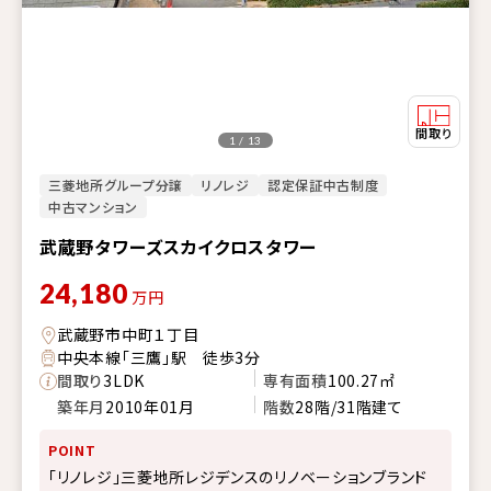
1 / 13
三菱地所グループ分譲
リノレジ
認定保証中古制度
中古マンション
武蔵野タワーズスカイクロスタワー
24,180
万円
武蔵野市中町１丁目
中央本線「三鷹」駅 徒歩3分
間取り
3LDK
専有面積
100.27㎡
築年月
2010年01月
階数
28階/31階建て
POINT
「リノレジ」三菱地所レジデンスのリノベーションブランド