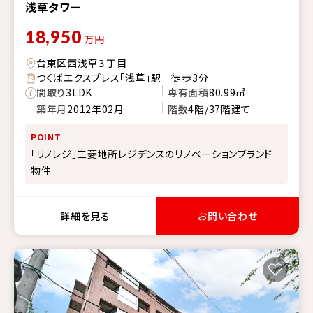
浅草タワー
18,950
万円
台東区西浅草３丁目
つくばエクスプレス「浅草」駅 徒歩3分
間取り
3LDK
専有面積
80.99㎡
築年月
2012年02月
階数
4階/37階建て
POINT
「リノレジ」三菱地所レジデンスのリノベーションブランド
物件
詳細を見る
お問い合わせ