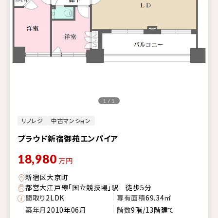
1 / 1
リノレジ
中古マンション
プラウド新宿御苑エンパイア
18,980
万円
新宿区大京町
都営大江戸線「国立競技場」駅 徒歩5分
間取り
2LDK
専有面積
69.34㎡
築年月
2010年06月
階数
9階/13階建て