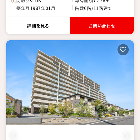
間取り
3LDK
専有面積
72.78㎡
築年月
1987年01月
階数
6階/11階建て
詳細を見る
お問い合わせ