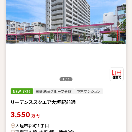
1 / 5
NEW 7/26
三菱地所グループ分譲
中古マンション
リーデンススクエア大垣駅前通
3,550
万円
大垣市郭町１丁目
東海道本線「大垣」駅 徒歩9分