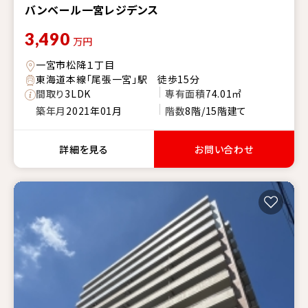
バンベール一宮レジデンス
3,490
万円
一宮市松降１丁目
東海道本線「尾張一宮」駅 徒歩15分
間取り
3LDK
専有面積
74.01㎡
築年月
2021年01月
階数
8階/15階建て
詳細を見る
お問い合わせ