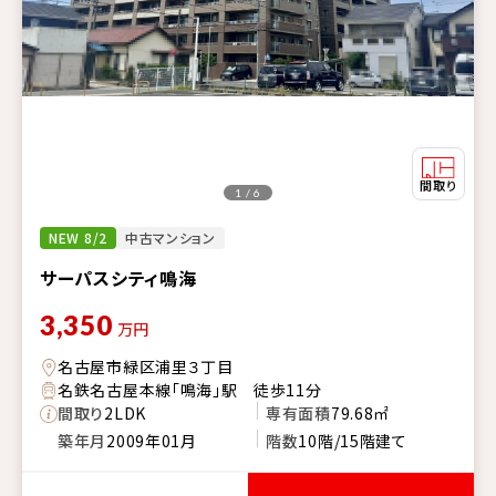
1 / 6
NEW 8/2
中古マンション
サーパスシティ鳴海
3,350
万円
名古屋市緑区浦里３丁目
名鉄名古屋本線「鳴海」駅 徒歩11分
間取り
2LDK
専有面積
79.68㎡
築年月
2009年01月
階数
10階/15階建て