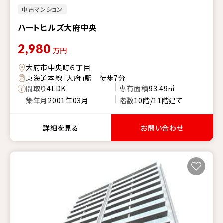
中古マンション
ハートヒルズ大府中央
2,980
万円
大府市中央町６丁目
東海道本線「大府」駅 徒歩7分
間取り
4LDK
専有面積
93.49㎡
築年月
2001年03月
階数
10階/11階建て
詳細を見る
お問い合わせ