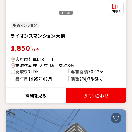
1 / 20
中古マンション
ライオンズマンション大府
1,850
万円
大府市若草町３丁目
東海道本線「大府」駅 徒歩8分
間取り
3LDK
専有面積
70.02㎡
築年月
1995年03月
階数
2階/7階建て
詳細を見る
お問い合わせ