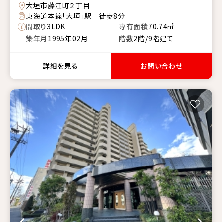
大垣市藤江町２丁目
東海道本線「大垣」駅 徒歩8分
間取り
3LDK
専有面積
70.74㎡
築年月
1995年02月
階数
2階/9階建て
詳細を見る
お問い合わせ