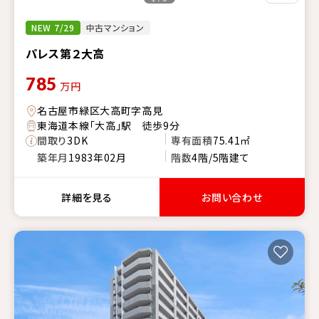
NEW 7/29
中古マンション
パレス第２大高
785
万円
名古屋市緑区大高町字高見
東海道本線「大高」駅 徒歩9分
間取り
3DK
専有面積
75.41㎡
築年月
1983年02月
階数
4階/5階建て
詳細を見る
お問い合わせ