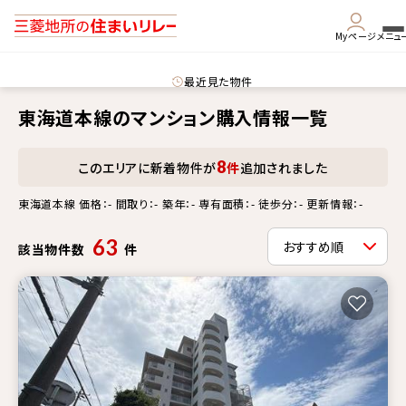
Myページ
メニュ
最近見た物件
東海道本線のマンション購入情報一覧
8
このエリアに新着物件が
件
追加されました
東海道本線 価格：- 間取り：- 築年：- 専有面積：- 徒歩分：- 更新情報：-
63
該当物件数
件