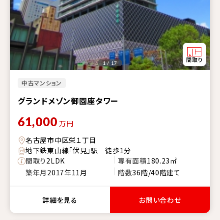
1 / 17
中古マンション
グランドメゾン御園座タワー
61,000
万円
名古屋市中区栄１丁目
地下鉄東山線「伏見」駅 徒歩1分
間取り
2LDK
専有面積
180.23㎡
築年月
2017年11月
階数
36階/40階建て
詳細を見る
お問い合わせ