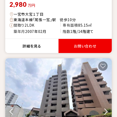
2,980
万円
一宮市大宮１丁目
東海道本線「尾張一宮」駅 徒歩10分
間取り
2LDK
専有面積
85.15㎡
築年月
2007年02月
階数
1階/14階建て
詳細を見る
お問い合わせ