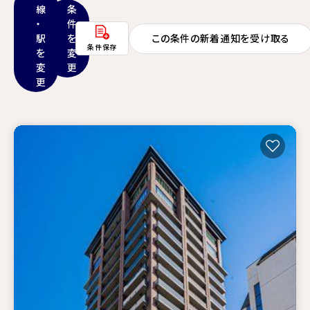
線
条
・
件
駅
を
この条件の新着通知を受け取る
条件保存
を
変
変
更
更