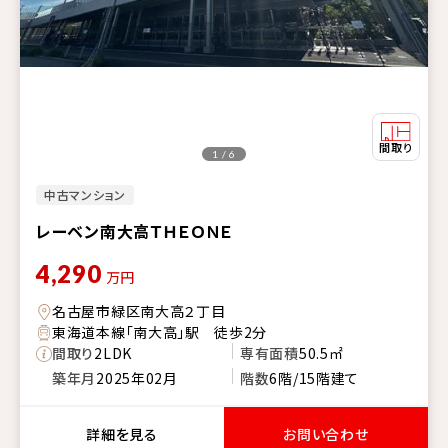
1 / 6
中古マンション
レーベン南大高ＴＨＥＯＮＥ
4,290
万円
名古屋市緑区南大高２丁目
東海道本線「南大高」駅 徒歩2分
間取り
2LDK
専有面積
50.5㎡
築年月
2025年02月
階数
6階/15階建て
詳細を見る
お問い合わせ