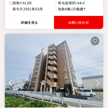
間取り
4LDK
専有面積
85.44㎡
築年月
2001年03月
階数
4階/15階建て
詳細を見る
お問い合わせ