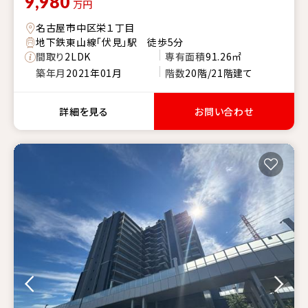
9,980
万円
名古屋市中区栄１丁目
地下鉄東山線「伏見」駅 徒歩5分
間取り
2LDK
専有面積
91.26㎡
築年月
2021年01月
階数
20階/21階建て
詳細を見る
お問い合わせ