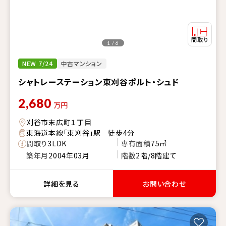
1 / 6
NEW 7/24
中古マンション
シャトレーステーション東刈谷ポルト・シュド
2,680
万円
刈谷市末広町１丁目
東海道本線「東刈谷」駅 徒歩4分
間取り
3LDK
専有面積
75㎡
築年月
2004年03月
階数
2階/8階建て
詳細を見る
お問い合わせ