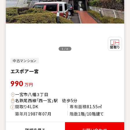
1 / 6
中古マンション
エスポア一宮
990
万円
一宮市八幡３丁目
名鉄尾西線「西一宮」駅 徒歩5分
間取り
4LDK
専有面積
81.55㎡
築年月
1987年07月
階数
1階/10階建て
詳細を見る
お問い合わせ