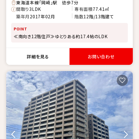
東海道本線「岡崎」駅 徒歩7分
間取り
3LDK
専有面積
77.41㎡
築年月
2017年02月
階数
12階/13階建て
POINT
≪南向き12階住戸≫ゆとりある約17.4帖のLDK
詳細を見る
お問い合わせ