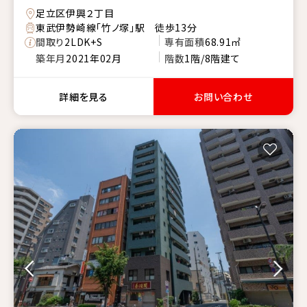
足立区伊興２丁目
東武伊勢崎線「竹ノ塚」駅 徒歩13分
間取り
2LDK+S
専有面積
68.91㎡
築年月
2021年02月
階数
1階/8階建て
詳細を見る
お問い合わせ