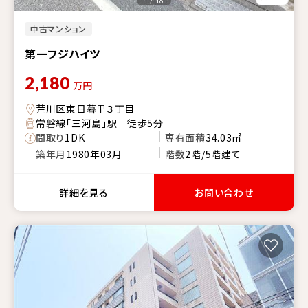
1 / 16
中古マンション
第一フジハイツ
2,180
万円
荒川区東日暮里３丁目
常磐線「三河島」駅 徒歩5分
間取り
1DK
専有面積
34.03㎡
築年月
1980年03月
階数
2階/5階建て
詳細を見る
お問い合わせ