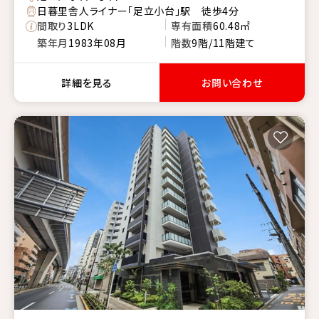
日暮里舎人ライナー「足立小台」駅 徒歩4分
間取り
3LDK
専有面積
60.48㎡
築年月
1983年08月
階数
9階/11階建て
詳細を見る
お問い合わせ