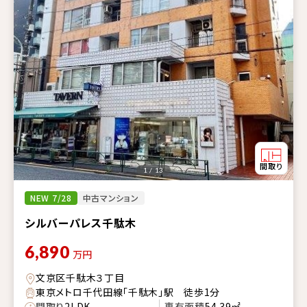
1 / 13
NEW 7/28
中古マンション
シルバーパレス千駄木
6,890
万円
文京区千駄木３丁目
東京メトロ千代田線「千駄木」駅 徒歩1分
間取り
2LDK
専有面積
54.39㎡