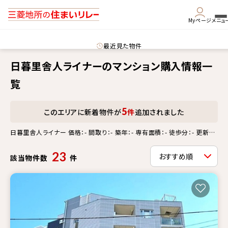
Myページ
メニュ
最近見た物件
日暮里舎人ライナーのマンション購入情報一
覧
5
このエリアに新着物件が
件
追加されました
日暮里舎人ライナー 価格：- 間取り：- 築年：- 専有面積：- 徒歩分：- 更新情
報：-
23
該当物件数
件