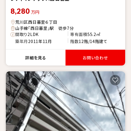
8,280
万円
荒川区西日暮里６丁目
山手線「西日暮里」駅 徒歩7分
間取り
2LDK
専有面積
55.2㎡
築年月
2011年11月
階数
12階/14階建て
詳細を見る
お問い合わせ