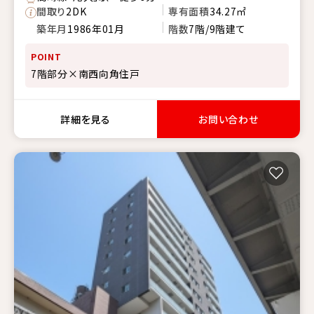
間取り
2DK
専有面積
34.27㎡
築年月
1986年01月
階数
7階/9階建て
POINT
7階部分×南西向角住戸
詳細を見る
お問い合わせ