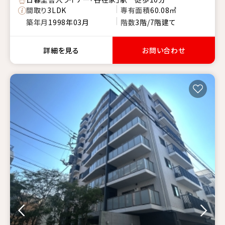
間取り
3LDK
専有面積
60.08㎡
築年月
1998年03月
階数
3階/7階建て
詳細を見る
お問い合わせ