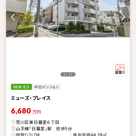
1 / 17
NEW 8/3
中古マンション
ミューズ・プレイス
6,680
万円
荒川区東日暮里６丁目
山手線「日暮里」駅 徒歩5分
間取り
2LDK
専有面積
44.38㎡