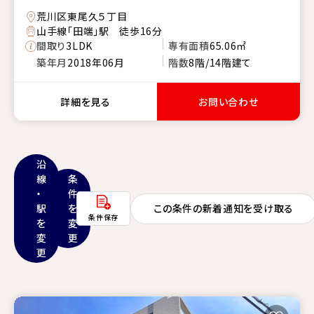
荒川区東尾久５丁目
山手線「田端」駅 徒歩16分
間取り
3LDK
専有面積
65.06㎡
築年月
2018年06月
階数
8階/14階建て
詳細を見る
お問い合わせ
沿
線
条
・
件
駅
を
この条件の新着通知を受け取る
条件保存
を
変
変
更
更