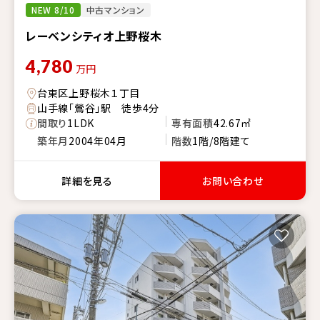
NEW 8/10
中古マンション
レーベンシティオ上野桜木
4,780
万円
台東区上野桜木１丁目
山手線「鶯谷」駅 徒歩4分
間取り
1LDK
専有面積
42.67㎡
築年月
2004年04月
階数
1階/8階建て
詳細を見る
お問い合わせ