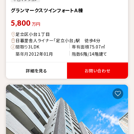
グランマークスツインフォートＡ棟
5,800
万円
足立区小台１丁目
日暮里舎人ライナー「足立小台」駅 徒歩4分
間取り
3LDK
専有面積
75.07㎡
築年月
2012年01月
階数
6階/14階建て
詳細を見る
お問い合わせ