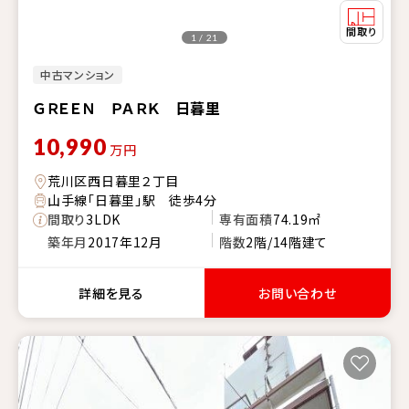
1 / 21
中古マンション
ＧＲＥＥＮ ＰＡＲＫ 日暮里
10,990
万円
荒川区西日暮里２丁目
山手線「日暮里」駅 徒歩4分
間取り
3LDK
専有面積
74.19㎡
築年月
2017年12月
階数
2階/14階建て
詳細を見る
お問い合わせ