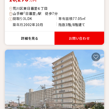
万円
荒川区東日暮里６丁目
山手線「日暮里」駅 徒歩7分
間取り
3LDK
専有面積
77.05㎡
築年月
2002年10月
階数
3階/8階建て
詳細を見る
お問い合わせ