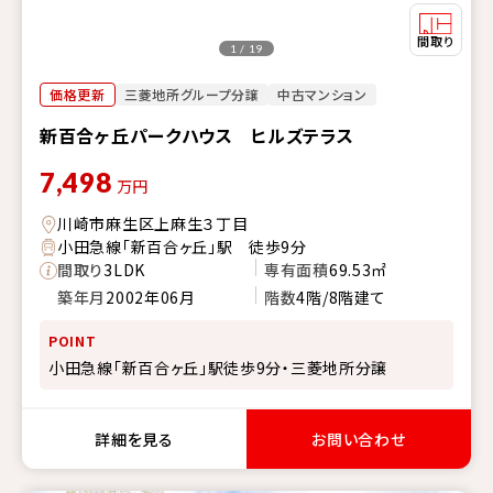
1 / 19
価格更新
三菱地所グループ分譲
中古マンション
新百合ヶ丘パークハウス ヒルズテラス
7,498
万円
川崎市麻生区上麻生３丁目
小田急線「新百合ヶ丘」駅 徒歩9分
間取り
3LDK
専有面積
69.53㎡
築年月
2002年06月
階数
4階/8階建て
POINT
小田急線「新百合ヶ丘」駅徒歩9分・三菱地所分譲
詳細を見る
お問い合わせ