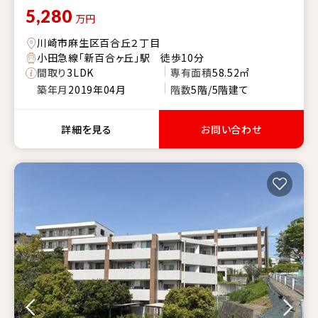
5,280
万円
川崎市麻生区百合丘２丁目
小田急線「新百合ヶ丘」駅 徒歩10分
間取り
3LDK
専有面積
58.52㎡
築年月
2019年04月
階数
5階/5階建て
詳細を見る
お問い合わせ