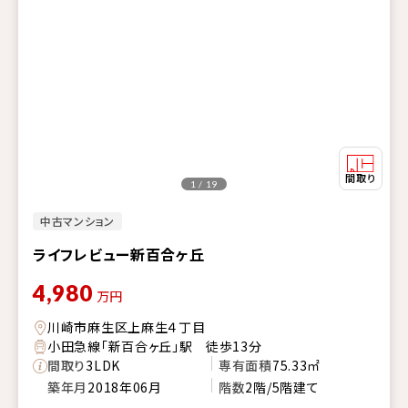
1 / 19
中古マンション
ライフレビュー新百合ヶ丘
4,980
万円
川崎市麻生区上麻生４丁目
小田急線「新百合ヶ丘」駅 徒歩13分
間取り
3LDK
専有面積
75.33㎡
築年月
2018年06月
階数
2階/5階建て