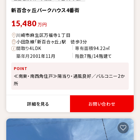
新百合ヶ丘パークハウス4番街
15,480
万円
川崎市麻生区万福寺１丁目
小田急線「新百合ヶ丘」駅 徒歩3分
間取り
4LDK
専有面積
94.22㎡
築年月
2001年11月
階数
7階/14階建て
POINT
≪南東・南西角住戸≫陽当り・通風良好／バルコニー2か
所
詳細を見る
お問い合わせ