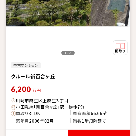
1 / 6
中古マンション
クルール新百合ヶ丘
6,200
万円
川崎市麻生区上麻生３丁目
小田急線「新百合ヶ丘」駅 徒歩7分
間取り
3LDK
専有面積
66.66㎡
築年月
2006年02月
階数
1階/3階建て