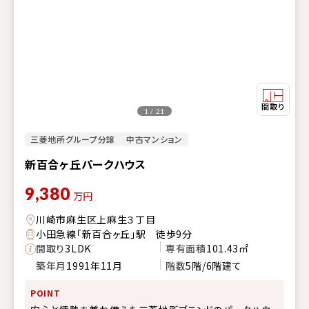
1 / 21
三菱地所グループ分譲
中古マンション
新百合ヶ丘パークハウス
9,380
万円
川崎市麻生区上麻生３丁目
小田急線「新百合ヶ丘」駅 徒歩9分
間取り
3LDK
専有面積
101.43㎡
築年月
1991年11月
階数
5階/6階建て
POINT