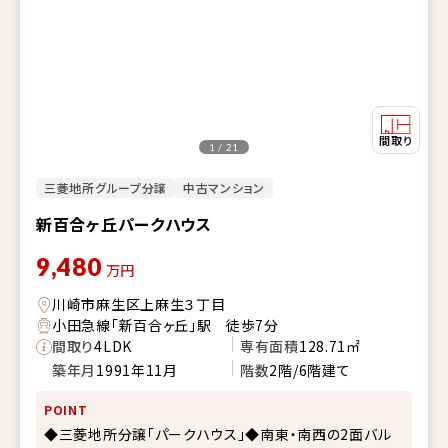
1 / 21
三菱地所グループ分譲
中古マンション
新百合ヶ丘パークハウス
9,480
万円
川崎市麻生区上麻生３丁目
小田急線「新百合ヶ丘」駅 徒歩7分
間取り
4LDK
専有面積
128.71㎡
築年月
1991年11月
階数
2階/6階建て
POINT
◆三菱地所分譲「パークハウス」◆南東・南西の2面バル