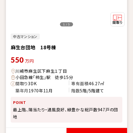
1 / 5
中古マンション
麻生台団地 18号棟
550
万円
川崎市麻生区下麻生１丁目
小田急線「柿生」駅 徒歩15分
間取り
3DK
専有面積
46.27㎡
築年月
1970年11月
階数
5階/5階建て
POINT
最上階、陽当たり・通風良好、緑豊かな総戸数947戸の団
地