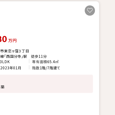
80
万円
市東恋ヶ窪３丁目
線「西国分寺」駅 徒歩11分
3LDK
専有面積
65.4㎡
月
2023年01月
階数
1階/7階建て
年築