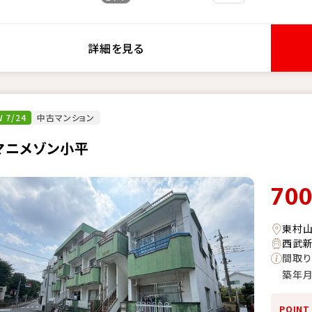
詳細を見る
 7/24
中古マンション
マニメゾン小平
70
東村
西武新
間取り
築年
POINT