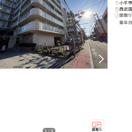
小平
西武国
間取り
築年
1 / 9