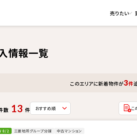
売りたい
入情報一覧
3
このエリアに新着物件が
件
13
こ
件数
件
 8/2
三菱地所グループ分譲
中古マンション