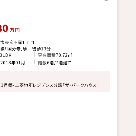
80
万円
市東恋ヶ窪１丁目
線「国分寺」駅 徒歩13分
3LDK
専有面積
70.72㎡
月
2018年01月
階数
6階/7階建て
8年1月築・三菱地所レジデンス分譲「ザ・パークハウス」