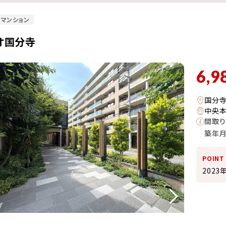
マンション
オ国分寺
6,9
国分寺
中央本
間取り
築年
POINT
2023