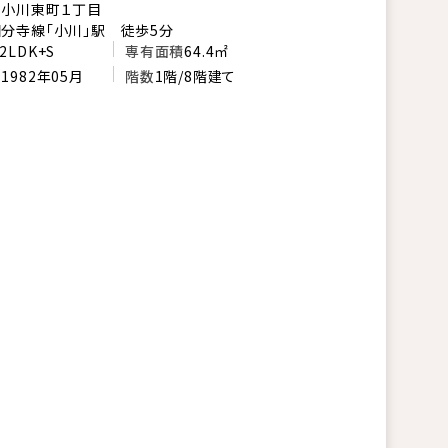
市小川東町１丁目
分寺線「小川」駅 徒歩5分
2LDK+S
専有面積
64.4㎡
月
1982年05月
階数
1階/8階建て