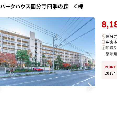
・パークハウス国分寺四季の森 C棟
8,1
国分寺
中央本
間取り
築年
POINT
201