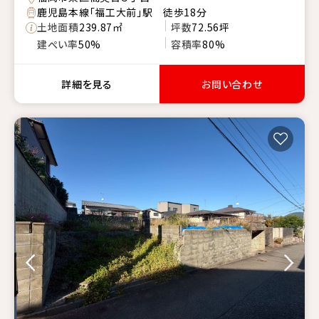
鹿児島本線「福工大前」駅 徒歩18分
土地面積
239.87㎡
坪数
72.56坪
建ぺい率
50%
容積率
80%
詳細を見る
お問い合わせ