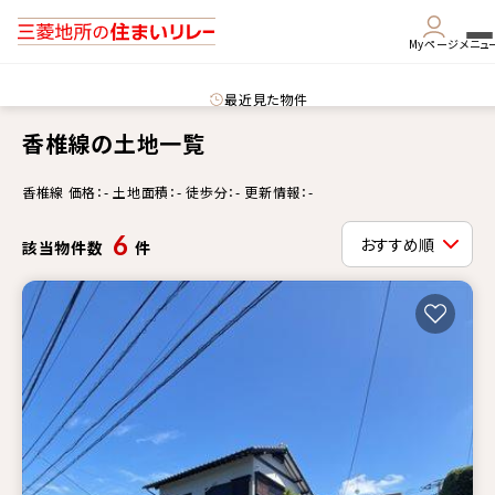
Myページ
メニュ
最近見た物件
香椎線の土地一覧
香椎線 価格：- 土地面積：- 徒歩分：- 更新情報：-
6
該当物件数
件