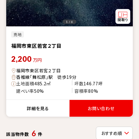
1 / 6
売地
福岡市東区若宮２丁目
2,200
万円
福岡市東区若宮２丁目
香椎線「舞松原」駅 徒歩19分
土地面積
485.2㎡
坪数
146.77坪
建ぺい率
50%
容積率
80%
詳細を見る
お問い合わせ
6
該当物件数
件