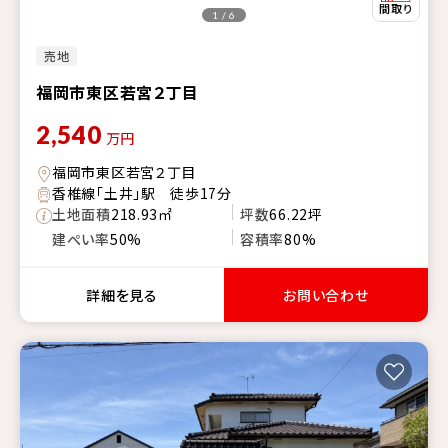
1 / 6
売地
福岡市東区若宮２丁目
2,540
万円
福岡市東区若宮２丁目
香椎線「土井」駅 徒歩17分
土地面積
218.93㎡
坪数
66.22坪
建ぺい率
50%
容積率
80%
詳細を見る
お問い合わせ