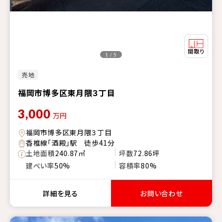
1 / 5
売地
福岡市博多区東月隈３丁目
3,000
万円
福岡市博多区東月隈３丁目
香椎線「酒殿」駅 徒歩41分
土地面積
240.87㎡
坪数
72.86坪
建ぺい率
50%
容積率
80%
詳細を見る
お問い合わせ