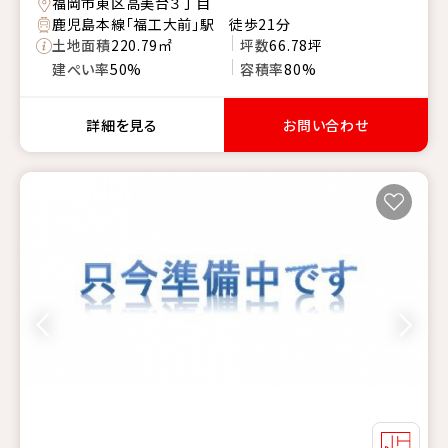
福岡市東区高美台３丁目
鹿児島本線「福工大前」駅 徒歩21分
土地面積
220.79㎡
坪数
66.78坪
建ぺい率
50%
容積率
80%
詳細を見る
お問い合わせ