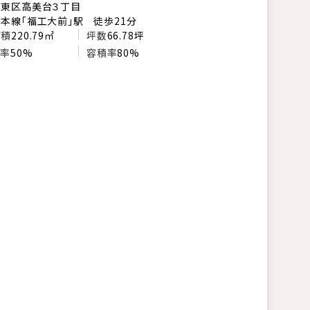
市東区高美台３丁目
本線「福工大前」駅 徒歩21分
面積
220.79㎡
坪数
66.78坪
い率
50%
容積率
80%