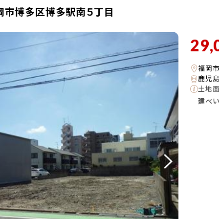
岡市博多区博多駅南５丁目
29,
福岡
鹿児島
土地
建ぺ