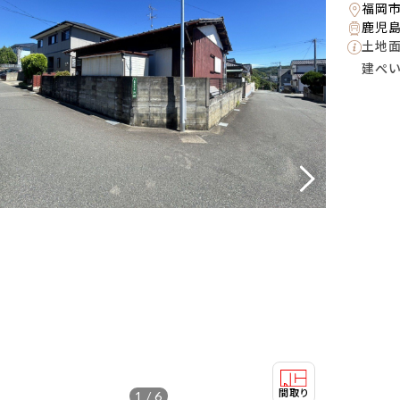
福岡
鹿児島
土地
建ぺ
1 / 6