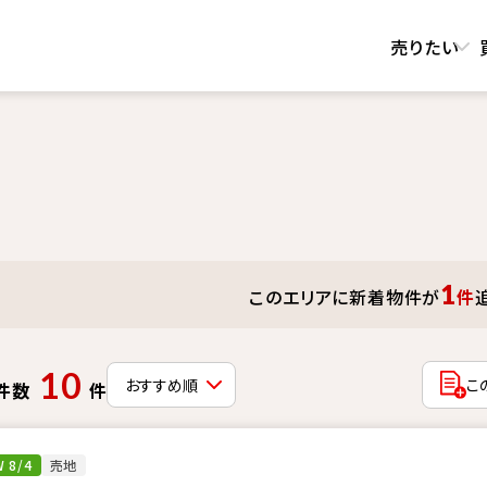
売りたい
1
このエリアに新着物件が
件
10
こ
件数
件
 8/4
売地