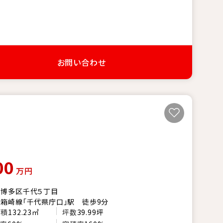
お問い合わせ
00
万円
市博多区千代５丁目
箱崎線「千代県庁口」駅 徒歩9分
面積
132.23㎡
坪数
39.99坪