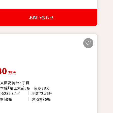
お問い合わせ
80
万円
市東区高美台３丁目
本線「福工大前」駅 徒歩18分
面積
239.87㎡
坪数
72.56坪
い率
50%
容積率
80%