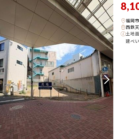
8,1
福岡
西鉄天
土地
建ぺ