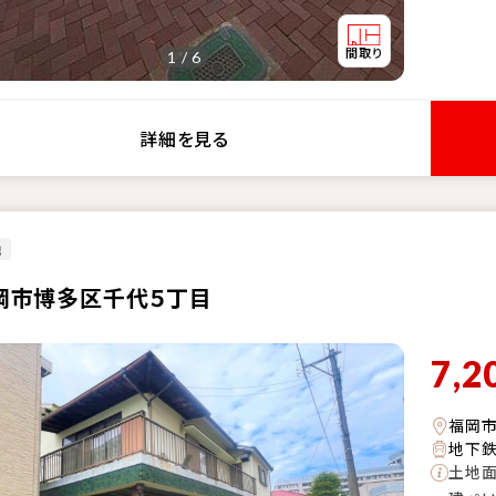
1 / 6
詳細を見る
地
岡市博多区千代５丁目
7,2
福岡
地下鉄
土地