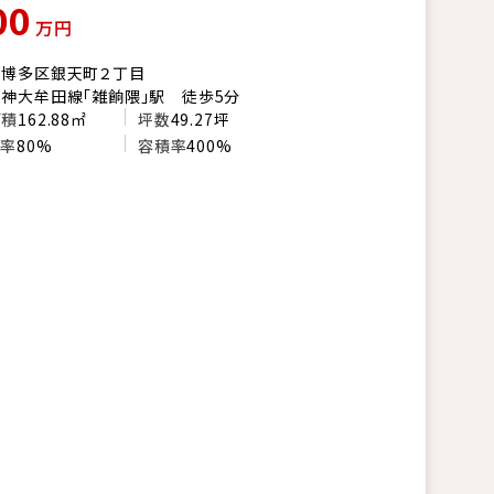
00
万円
市博多区銀天町２丁目
神大牟田線「雑餉隈」駅 徒歩5分
面積
162.88㎡
坪数
49.27坪
い率
80%
容積率
400%