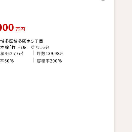
000
万円
市博多区博多駅南５丁目
本線「竹下」駅 徒歩16分
面積
462.77㎡
坪数
139.98坪
い率
60%
容積率
200%