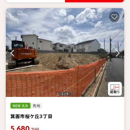
1 / 5
NEW 8/6
売地
箕面市桜ケ丘３丁目
5,680
万円