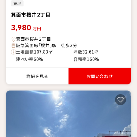
売地
箕面市桜井２丁目
3,980
万円
箕面市桜井２丁目
阪急箕面線「桜井」駅 徒歩3分
土地面積
107.83㎡
坪数
32.61坪
建ぺい率
60%
容積率
160%
詳細を見る
お問い合わせ