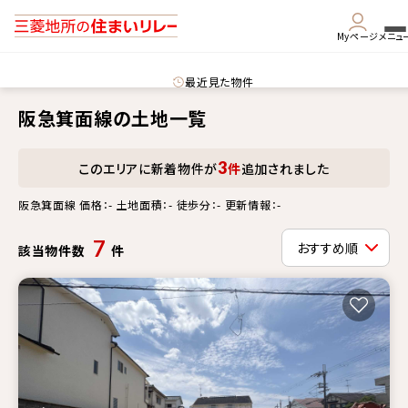
Myページ
メニュ
最近見た物件
阪急箕面線の土地一覧
3
このエリアに新着物件が
件
追加されました
阪急箕面線 価格：- 土地面積：- 徒歩分：- 更新情報：-
7
該当物件数
件