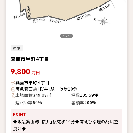
1 / 1
売地
箕面市半町４丁目
9,800
万円
箕面市半町４丁目
阪急箕面線「桜井」駅 徒歩10分
土地面積
349.08㎡
坪数
105.59坪
建ぺい率
60%
容積率
200%
POINT
◆阪急箕面線「桜井」駅徒歩10分◆南側ひな壇の為眺望
良好◆