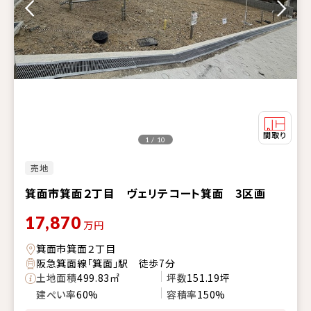
1 / 10
売地
箕面市箕面２丁目 ヴェリテコート箕面 3区画
17,870
万円
箕面市箕面２丁目
阪急箕面線「箕面」駅 徒歩7分
土地面積
499.83㎡
坪数
151.19坪
建ぺい率
60%
容積率
150%