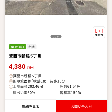
1 / 6
NEW 8/4
売地
箕面市新稲５丁目
4,380
万円
箕面市新稲５丁目
阪急箕面線「牧落」駅 徒歩16分
土地面積
203.46㎡
坪数
61.54坪
建ぺい率
60%
容積率
150%
詳細を見る
お問い合わせ