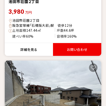
池田市荘園２丁目
3,980
万円
池田市荘園２丁目
阪急宝塚線「石橋阪大前」駅 徒歩12分
土地面積
147.44㎡
坪数
44.6坪
建ぺい率
60%
容積率
160%
詳細を見る
お問い合わせ