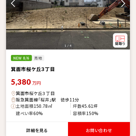
1 / 4
NEW 8/6
売地
箕面市桜ケ丘３丁目
5,380
万円
箕面市桜ケ丘３丁目
阪急箕面線「桜井」駅 徒歩11分
土地面積
150.78㎡
坪数
45.61坪
建ぺい率
60%
容積率
150%
詳細を見る
お問い合わせ