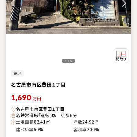
1 / 6
売地
名古屋市南区豊田１丁目
1,690
万円
名古屋市南区豊田１丁目
名鉄常滑線「道徳」駅 徒歩6分
土地面積
82.41㎡
坪数
24.92坪
建ぺい率
60%
容積率
200%