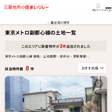
Myページ
メニュ
最近見た物件
東京メトロ副都心線の土地一覧
2
このエリアに新着物件が
件
追加されました
東京メトロ副都心線 価格：- 土地面積：- 徒歩分：- 更新情報：-
8
該当物件数
件