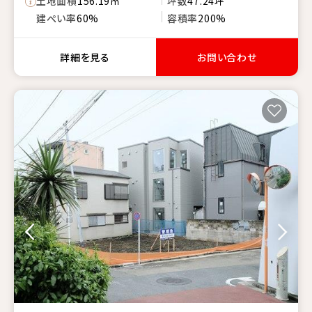
土地面積
156.19㎡
坪数
47.24坪
建ぺい率
60%
容積率
200%
詳細を見る
お問い合わせ