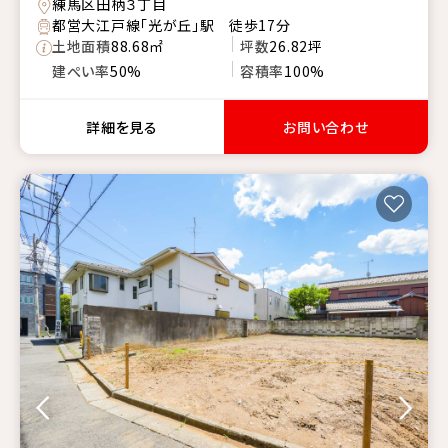
練馬区田柄３丁目
都営大江戸線「光が丘」駅 徒歩17分
土地面積
88.68㎡
坪数
26.82坪
建ぺい率
50%
容積率
100%
詳細を見る
お問い合わせ