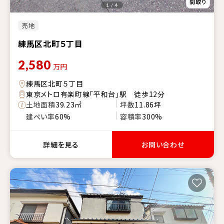
1 / 4
売地
練馬区北町５丁目
2,580
万円
練馬区北町５丁目
東京メトロ有楽町線「平和台」駅 徒歩12分
土地面積
39.23㎡
坪数
11.86坪
建ぺい率
60%
容積率
300%
詳細を見る
お問い合わせ