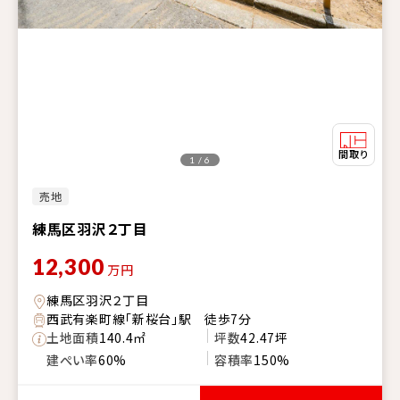
1 / 6
売地
練馬区羽沢２丁目
12,300
万円
練馬区羽沢２丁目
西武有楽町線「新桜台」駅 徒歩7分
土地面積
140.4㎡
坪数
42.47坪
建ぺい率
60%
容積率
150%