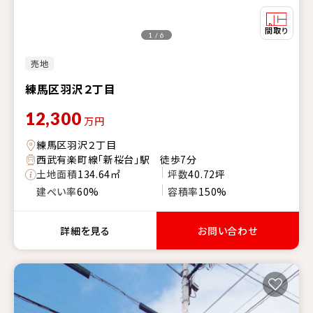
1 / 6
売地
練馬区羽沢２丁目
12,300
万円
練馬区羽沢２丁目
西武有楽町線「新桜台」駅 徒歩7分
土地面積
134.64㎡
坪数
40.72坪
建ぺい率
60%
容積率
150%
詳細を見る
お問い合わせ