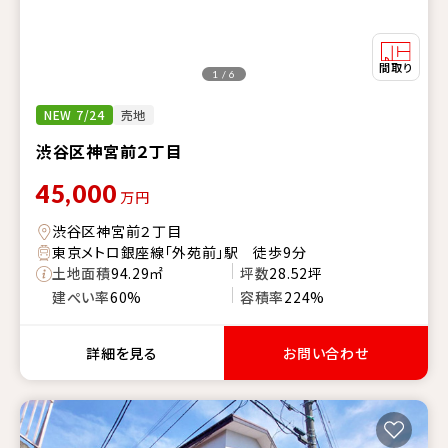
1 / 6
NEW 7/24
売地
渋谷区神宮前２丁目
45,000
万円
渋谷区神宮前２丁目
東京メトロ銀座線「外苑前」駅 徒歩9分
土地面積
94.29㎡
坪数
28.52坪
建ぺい率
60%
容積率
224%
詳細を見る
お問い合わせ