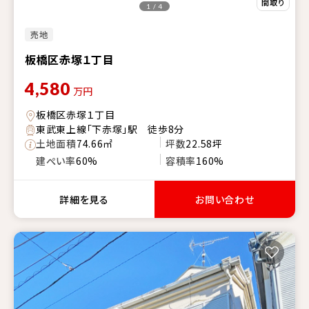
1 / 4
売地
板橋区赤塚１丁目
4,580
万円
板橋区赤塚１丁目
東武東上線「下赤塚」駅 徒歩8分
土地面積
74.66㎡
坪数
22.58坪
建ぺい率
60%
容積率
160%
詳細を見る
お問い合わせ