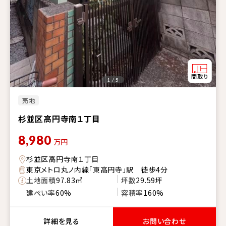
1 / 5
売地
杉並区高円寺南１丁目
8,980
万円
杉並区高円寺南１丁目
東京メトロ丸ノ内線「東高円寺」駅 徒歩4分
土地面積
97.83㎡
坪数
29.59坪
建ぺい率
60%
容積率
160%
詳細を見る
お問い合わせ