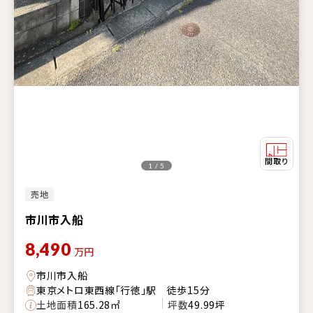
1 / 5
売地
市川市入船
8,490
万円
市川市入船
東京メトロ東西線「行徳」駅 徒歩15分
土地面積
165.28㎡
坪数
49.99坪