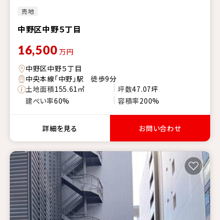
売地
中野区中野５丁目
16,500
万円
中野区中野５丁目
中央本線「中野」駅 徒歩9分
土地面積
155.61㎡
坪数
47.07坪
建ぺい率
60%
容積率
200%
詳細を見る
お問い合わせ