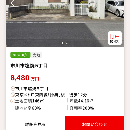
1 / 6
NEW 8/1
売地
市川市塩焼５丁目
8,480
万円
市川市塩焼５丁目
東京メトロ東西線「妙典」駅 徒歩12分
土地面積
146㎡
坪数
44.16坪
建ぺい率
60%
容積率
200%
詳細を見る
お問い合わせ