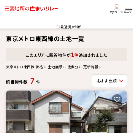
Myページ
メニュ
最近見た物件
東京メトロ東西線の土地一覧
1
このエリアに新着物件が
件
追加されました
東京メトロ東西線 価格：- 土地面積：- 徒歩分：- 更新情報：-
7
該当物件数
件