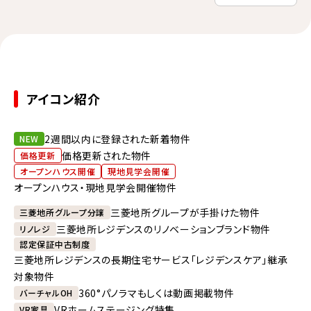
アイコン紹介
2週間以内に登録された新着物件
NEW
価格更新された物件
価格更新
オープンハウス開催
現地見学会開催
オープンハウス・現地見学会開催物件
三菱地所グループが手掛けた物件
三菱地所グループ分譲
三菱地所レジデンスのリノベーションブランド物件
リノレジ
認定保証中古制度
三菱地所レジデンスの長期住宅サービス「レジデンスケア」継承
対象物件
360°パノラマもしくは動画掲載物件
バーチャルOH
VRホームステージング特集
VR家具