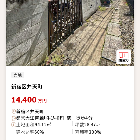
1 / 5
売地
新宿区弁天町
14,400
万円
新宿区弁天町
都営大江戸線「牛込柳町」駅 徒歩4分
土地面積
94.12㎡
坪数
28.47坪
建ぺい率
60%
容積率
300%