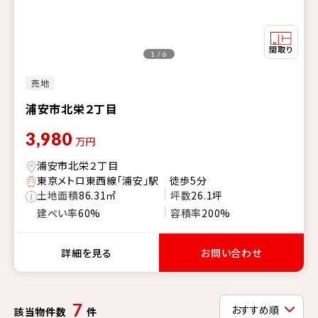
1 / 6
売地
浦安市北栄２丁目
3,980
万円
浦安市北栄２丁目
東京メトロ東西線「浦安」駅 徒歩5分
土地面積
86.31㎡
坪数
26.1坪
建ぺい率
60%
容積率
200%
詳細を見る
お問い合わせ
7
該当物件数
件