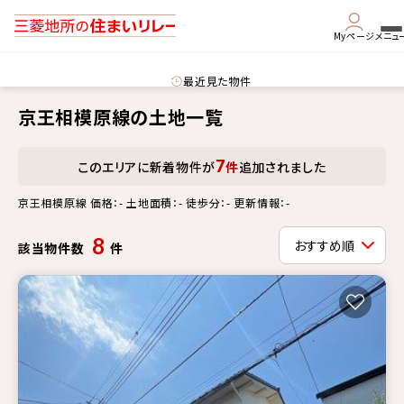
Myページ
メニュ
最近見た物件
京王相模原線の土地一覧
7
このエリアに新着物件が
件
追加されました
京王相模原線 価格：- 土地面積：- 徒歩分：- 更新情報：-
8
該当物件数
件