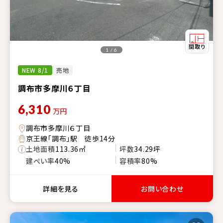
1 / 6
NEW 8/1
売地
調布市多摩川６丁目
6,310
万円
調布市多摩川６丁目
京王線「調布」駅 徒歩14分
土地面積
113.36㎡
坪数
34.29坪
建ぺい率
40%
容積率
80%
詳細を見る
お問い合わせ