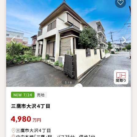
1 / 6
NEW 7/24
売地
三鷹市大沢４丁目
4,980
万円
三鷹市大沢４丁目
中央本線「三鷹」駅 バス35分 停歩1分