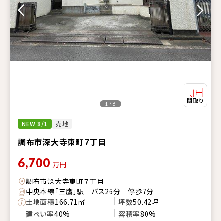
1 / 6
NEW 8/1
売地
調布市深大寺東町７丁目
6,700
万円
調布市深大寺東町７丁目
中央本線「三鷹」駅 バス26分 停歩7分
土地面積
166.71㎡
坪数
50.42坪
建ぺい率
40%
容積率
80%