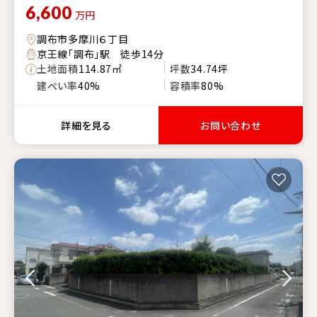
6,600
万円
調布市多摩川６丁目
京王線「調布」駅 徒歩14分
土地面積
114.87㎡
坪数
34.74坪
建ぺい率
40%
容積率
80%
詳細を見る
お問い合わせ