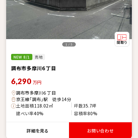
1 / 5
NEW 8/1
売地
調布市多摩川６丁目
6,290
万円
調布市多摩川６丁目
京王線「調布」駅 徒歩14分
土地面積
118.02㎡
坪数
35.7坪
建ぺい率
40%
容積率
80%
詳細を見る
お問い合わせ