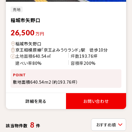
売地
稲城市矢野口
26,500
万円
稲城市矢野口
京王相模原線「京王よみうりランド」駅 徒歩10分
土地面積
640.54㎡
坪数
193.76坪
建ぺい率
80%
容積率
200%
POINT
敷地面積640.54m2（約193.76坪）
詳細を見る
お問い合わせ
8
該当物件数
件