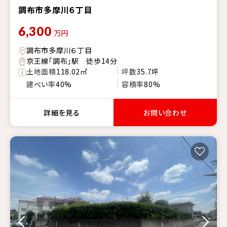
調布市多摩川６丁目
6,300
万円
調布市多摩川６丁目
京王線「調布」駅 徒歩14分
土地面積
118.02㎡
坪数
35.7坪
建ぺい率
40%
容積率
80%
詳細を見る
お問い合わせ