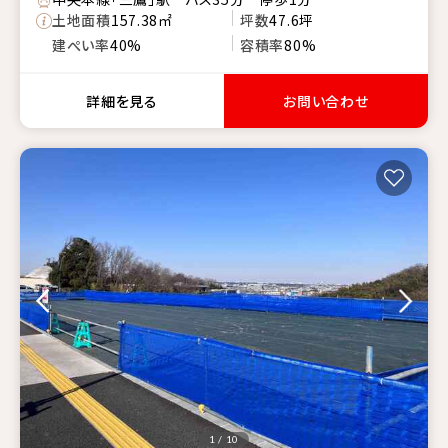
土地面積
157.38㎡
坪数
47.6坪
建ぺい率
40%
容積率
80%
詳細を見る
お問い合わせ
1 / 10