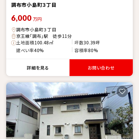
調布市小島町３丁目
6,000
万円
調布市小島町３丁目
京王線「調布」駅 徒歩11分
土地面積
100.48㎡
坪数
30.39坪
建ぺい率
40%
容積率
80%
詳細を見る
お問い合わせ