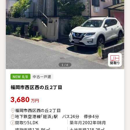
1 / 6
NEW 8/8
中古一戸建
福岡市西区西の丘２丁目
3,680
万円
福岡市西区西の丘２丁目
地下鉄空港線「姪浜」駅 バス24分 停歩4分
間取り
5LDK
築年月
2002年08月
建物面積
125.86㎡
土地面積
218.28㎡