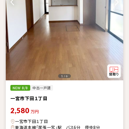
1 / 6
NEW 8/8
中古一戸建
一宮市下田１丁目
2,580
万円
一宮市下田１丁目
東海道本線「尾張一宮」駅 バス6分 停歩8分