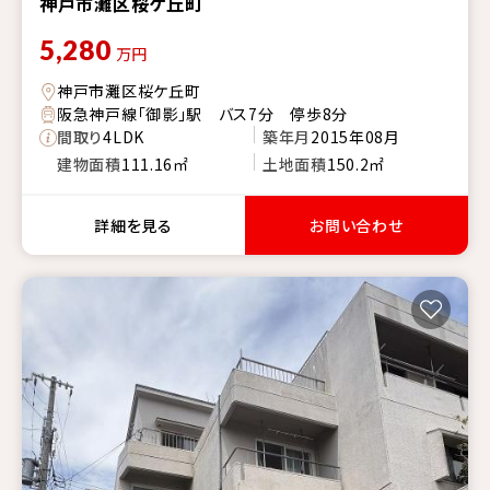
神戸市灘区桜ケ丘町
5,280
万円
神戸市灘区桜ケ丘町
阪急神戸線「御影」駅 バス7分 停歩8分
間取り
4LDK
築年月
2015年08月
建物面積
111.16㎡
土地面積
150.2㎡
詳細を見る
お問い合わせ