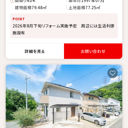
間取り
4DK
築年月
1997年07月
建物面積
79.48㎡
土地面積
77.25㎡
POINT
2026年8月下旬リフォーム実施予定 周辺には生活利便
施設有
詳細を見る
お問い合わせ