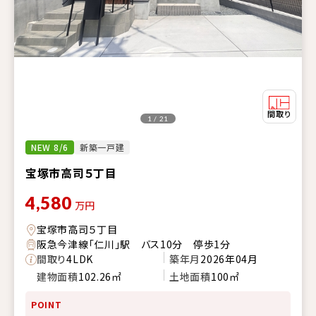
1 / 21
NEW 8/6
新築一戸建
宝塚市高司５丁目
4,580
万円
宝塚市高司５丁目
阪急今津線「仁川」駅 バス10分 停歩1分
間取り
4LDK
築年月
2026年04月
建物面積
102.26㎡
土地面積
100㎡
POINT