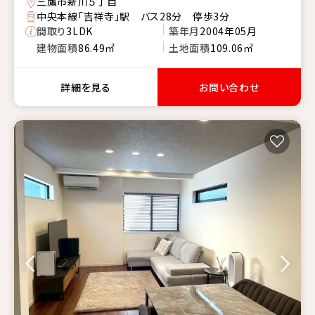
三鷹市新川５丁目
中央本線「吉祥寺」駅 バス28分 停歩3分
間取り
3LDK
築年月
2004年05月
建物面積
86.49㎡
土地面積
109.06㎡
詳細を見る
お問い合わせ