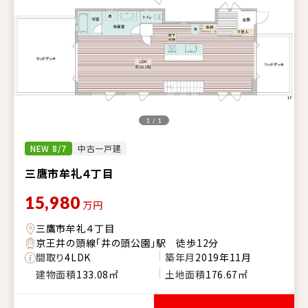
1 / 1
NEW 8/7
中古一戸建
三鷹市牟礼４丁目
15,980
万円
三鷹市牟礼４丁目
京王井の頭線「井の頭公園」駅 徒歩12分
間取り
4LDK
築年月
2019年11月
建物面積
133.08㎡
土地面積
176.67㎡