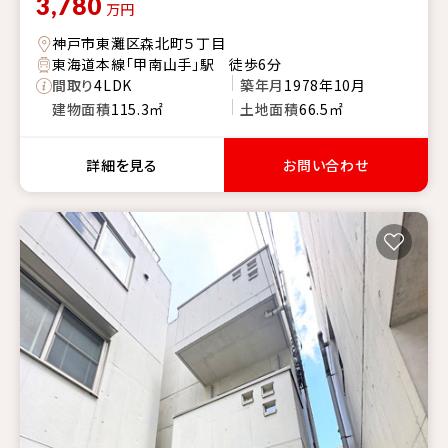
3,780
万円
神戸市東灘区森北町５丁目
東海道本線「甲南山手」駅 徒歩6分
間取り
4LDK
築年月
1978年10月
建物面積
115.3㎡
土地面積
66.5㎡
詳細を見る
お問い合わせ