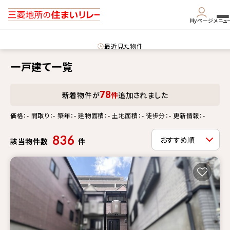
Myページ
メニュ
最近見た物件
一戸建て一覧
78
新着物件が
件
追加されました
価格：- 間取り：- 築年：- 建物面積：- 土地面積：- 徒歩分：- 更新情報：-
836
該当物件数
件