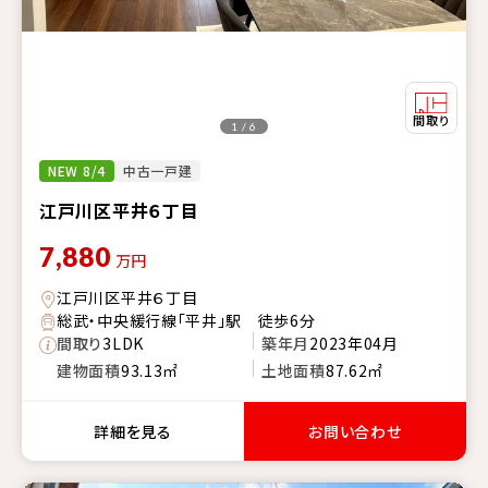
1 / 6
NEW 8/4
中古一戸建
江戸川区平井６丁目
7,880
万円
江戸川区平井６丁目
総武・中央緩行線「平井」駅 徒歩6分
間取り
3LDK
築年月
2023年04月
建物面積
93.13㎡
土地面積
87.62㎡
詳細を見る
お問い合わせ