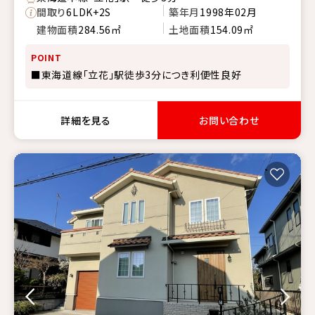
間取り
6LDK+2S
築年月
1998年02月
建物面積
284.56㎡
土地面積
154.09㎡
POINT
■東海道線「立花」駅徒歩3分につき利便性良好
詳細を見る
お問い合わせ