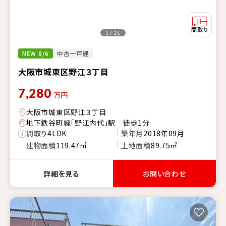
1 / 21
NEW 8/6
中古一戸建
大阪市城東区野江３丁目
7,280
万円
大阪市城東区野江３丁目
地下鉄谷町線「野江内代」駅 徒歩1分
間取り
4LDK
築年月
2018年09月
建物面積
119.47㎡
土地面積
89.75㎡
詳細を見る
お問い合わせ