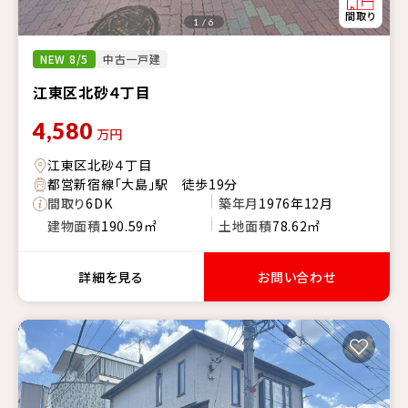
1 / 6
NEW 8/5
中古一戸建
江東区北砂４丁目
4,580
万円
江東区北砂４丁目
都営新宿線「大島」駅 徒歩19分
間取り
6DK
築年月
1976年12月
建物面積
190.59㎡
土地面積
78.62㎡
詳細を見る
お問い合わせ