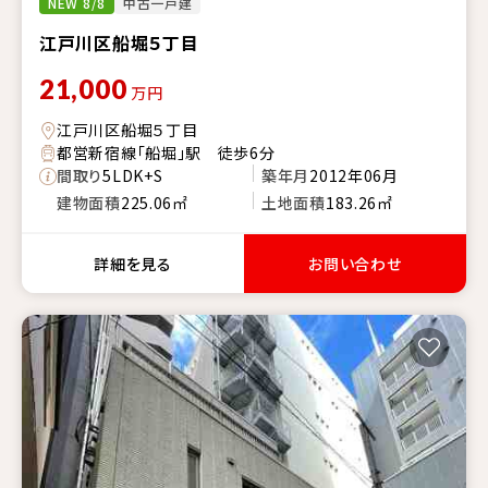
NEW 8/8
中古一戸建
江戸川区船堀５丁目
21,000
万円
江戸川区船堀５丁目
都営新宿線「船堀」駅 徒歩6分
間取り
5LDK+S
築年月
2012年06月
建物面積
225.06㎡
土地面積
183.26㎡
詳細を見る
お問い合わせ