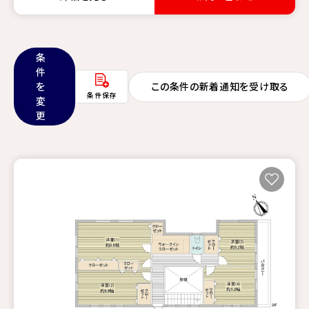
条
件
を
この条件の新着通知を受け取る
条件保存
変
更