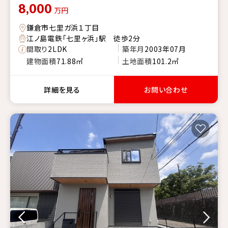
8,000
万円
鎌倉市七里ガ浜１丁目
江ノ島電鉄「七里ヶ浜」駅 徒歩2分
間取り
2LDK
築年月
2003年07月
建物面積
71.88㎡
土地面積
101.2㎡
詳細を見る
お問い合わせ