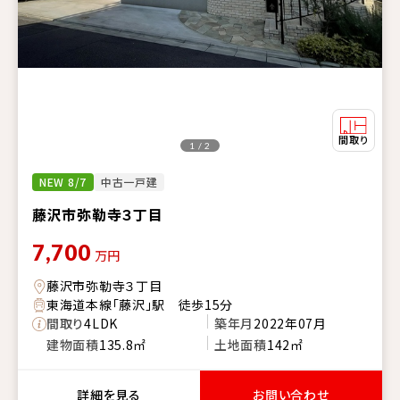
1 / 2
NEW 8/7
中古一戸建
藤沢市弥勒寺３丁目
7,700
万円
藤沢市弥勒寺３丁目
東海道本線「藤沢」駅 徒歩15分
間取り
4LDK
築年月
2022年07月
建物面積
135.8㎡
土地面積
142㎡
詳細を見る
お問い合わせ