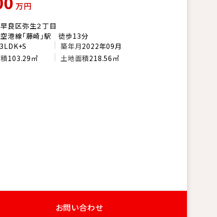
00
万円
市早良区弥生２丁目
空港線「藤崎」駅 徒歩13分
3LDK+S
築年月
2022年09月
面積
103.29㎡
土地面積
218.56㎡
お問い合わせ