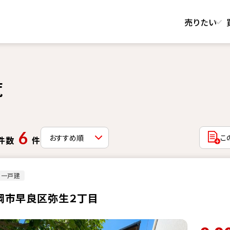
売りたい
覧
6
こ
件数
件
古一戸建
岡市早良区弥生２丁目