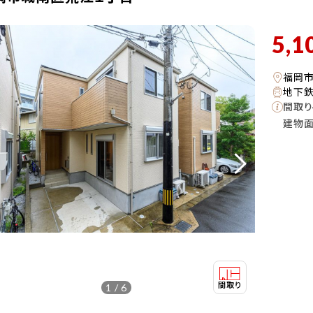
5,1
福岡
地下鉄
間取り
建物
1 / 6