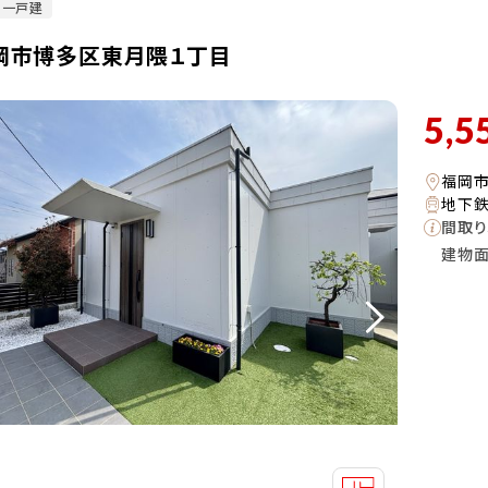
古一戸建
岡市博多区東月隈１丁目
5,5
福岡
地下鉄
間取り
建物