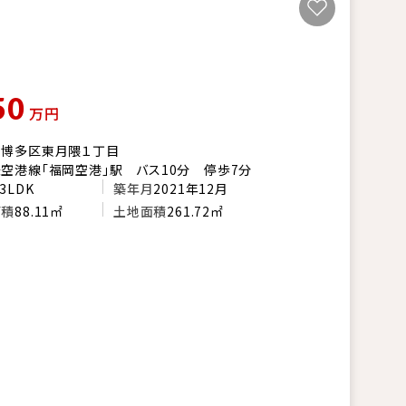
50
万円
市博多区東月隈１丁目
空港線「福岡空港」駅 バス10分 停歩7分
3LDK
築年月
2021年12月
面積
88.11㎡
土地面積
261.72㎡