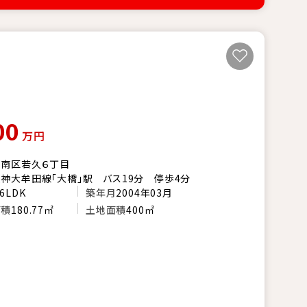
00
万円
市南区若久６丁目
神大牟田線「大橋」駅 バス19分 停歩4分
6LDK
築年月
2004年03月
面積
180.77㎡
土地面積
400㎡