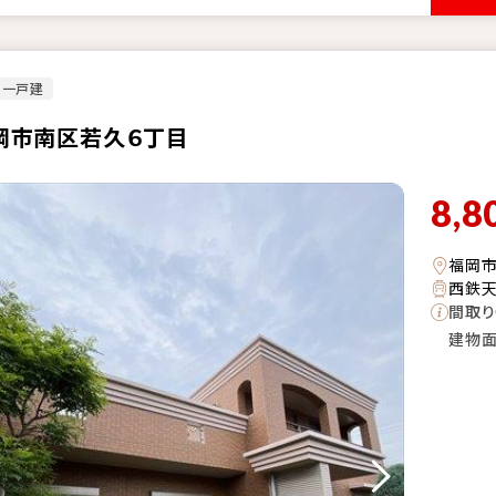
古一戸建
岡市南区若久６丁目
8,8
福岡
西鉄天
間取り
建物