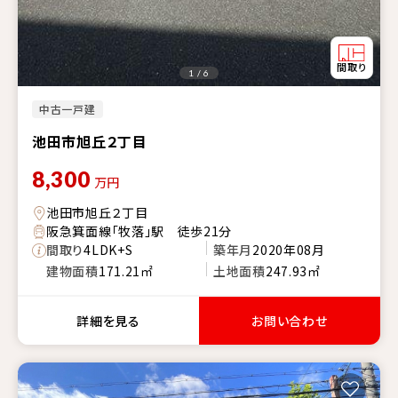
1 / 6
中古一戸建
池田市旭丘２丁目
8,300
万円
池田市旭丘２丁目
阪急箕面線「牧落」駅 徒歩21分
間取り
4LDK+S
築年月
2020年08月
建物面積
171.21㎡
土地面積
247.93㎡
詳細を見る
お問い合わせ