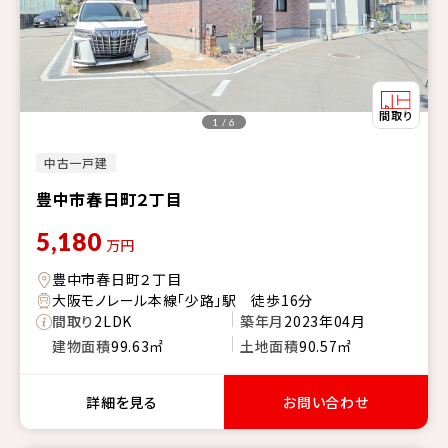
1 / 6
中古一戸建
豊中市春日町２丁目
5,180
万円
豊中市春日町２丁目
大阪モノレール本線「少路」駅 徒歩16分
間取り
2LDK
築年月
2023年04月
建物面積
99.63㎡
土地面積
90.57㎡
詳細を見る
お問い合わせ