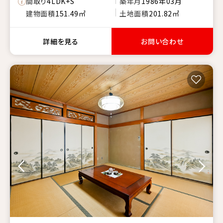
間取り
4LDK+S
築年月
1986年03月
建物面積
151.49㎡
土地面積
201.82㎡
詳細を見る
お問い合わせ