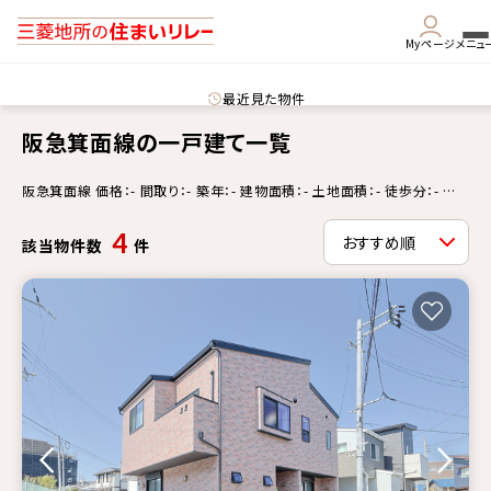
Myページ
メニュ
最近見た物件
阪急箕面線の一戸建て一覧
阪急箕面線 価格：- 間取り：- 築年：- 建物面積：- 土地面積：- 徒歩分：- 更
新情報：-
4
該当物件数
件