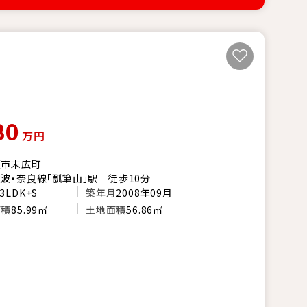
80
万円
阪市末広町
波・奈良線「瓢箪山」駅 徒歩10分
3LDK+S
築年月
2008年09月
面積
85.99㎡
土地面積
56.86㎡