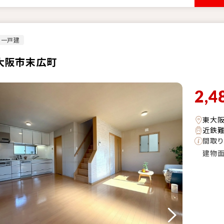
古一戸建
大阪市末広町
2,4
東大
近鉄難
間取り
建物