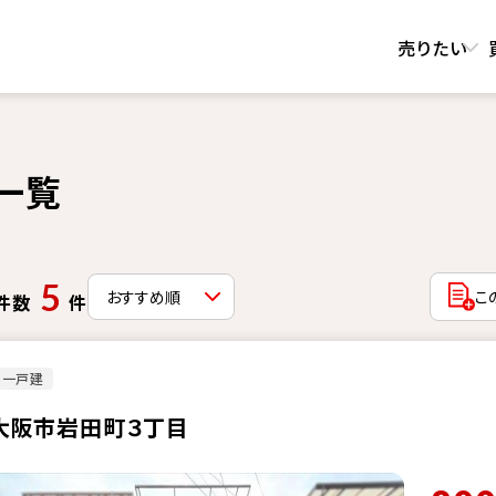
売りたい
一覧
5
こ
件数
件
古一戸建
大阪市岩田町３丁目