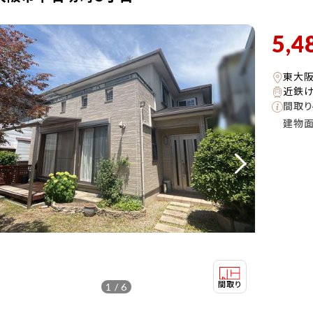
5,4
東大
近鉄け
間取り
建物
1 / 6