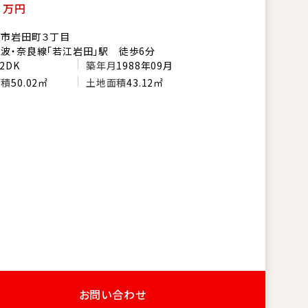
0
万円
阪市岩田町３丁目
波・奈良線「若江岩田」駅 徒歩6分
2DK
築年月
1988年09月
面積
50.02㎡
土地面積
43.12㎡
お問い合わせ