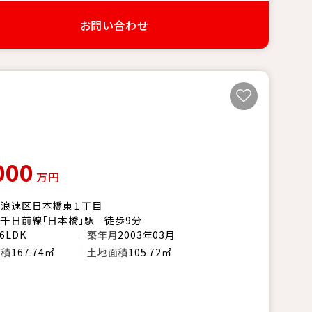
お問い合わせ
000
万円
市浪速区日本橋東１丁目
千日前線「日本橋」駅 徒歩9分
6LDK
築年月
2003年03月
面積
167.74㎡
土地面積
105.72㎡