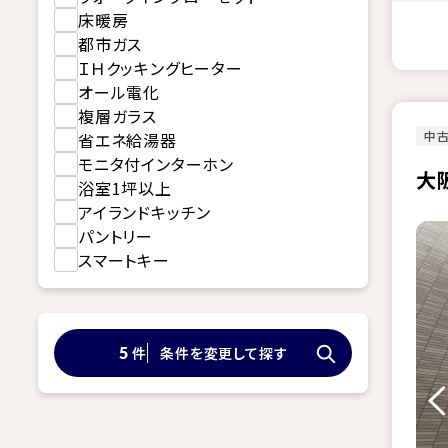
床暖房
都市ガス
ＩＨクッキングヒーター
オール電化
複層ガラス
中
省エネ給湯器
モニタ付インターホン
大
浴室1坪以上
アイランドキッチン
パントリー
スマートキー
件
条件を変更して探す
5