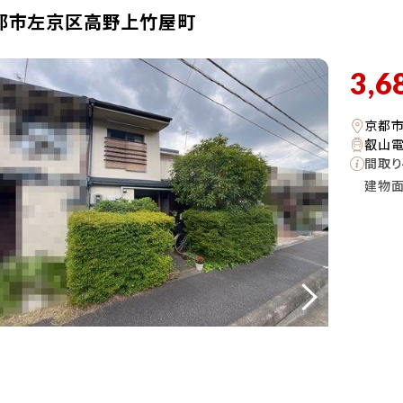
都市左京区高野上竹屋町
3,6
京都
叡山電
間取り
建物