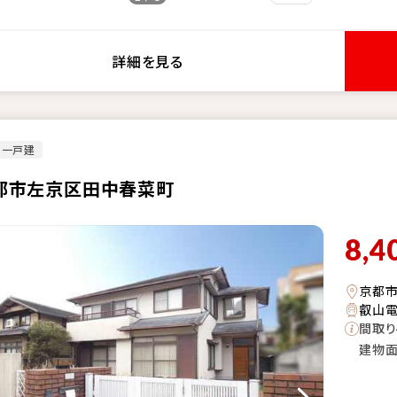
詳細を見る
古一戸建
都市左京区田中春菜町
8,4
京都
叡山電
間取り
建物