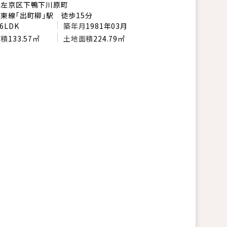
市左京区下鴨下川原町
東線「出町柳」駅 徒歩15分
6LDK
築年月
1981年03月
面積
133.57㎡
土地面積
224.79㎡