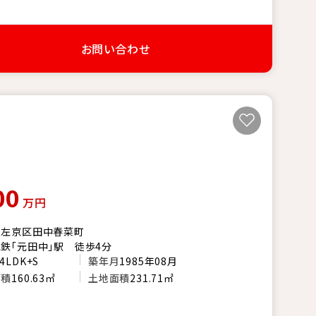
お問い合わせ
00
万円
市左京区田中春菜町
鉄「元田中」駅 徒歩4分
4LDK+S
築年月
1985年08月
面積
160.63㎡
土地面積
231.71㎡