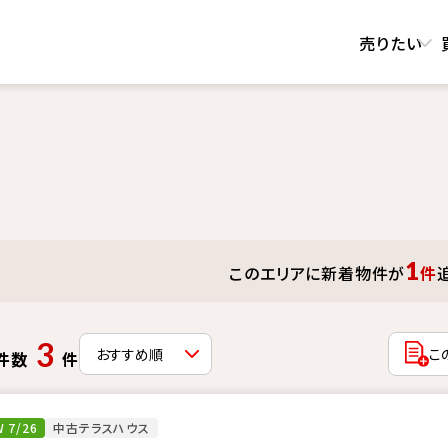
売りたい
1
このエリアに新着物件が
件
3
こ
件数
件
 7/26
中古テラスハウス