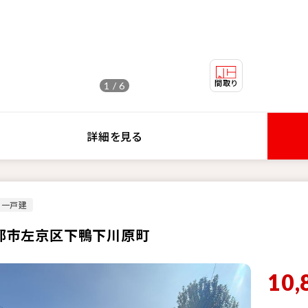
1 / 6
詳細を見る
古一戸建
都市左京区下鴨下川原町
10,