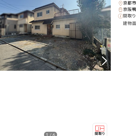
京都
京阪鴨
間取り
建物
1 / 6