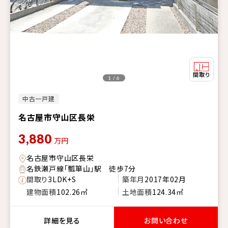
1 / 6
中古一戸建
名古屋市守山区長栄
3,880
万円
名古屋市守山区長栄
名鉄瀬戸線「瓢箪山」駅 徒歩7分
間取り
3LDK+S
築年月
2017年02月
建物面積
102.26㎡
土地面積
124.34㎡
詳細を見る
お問い合わせ