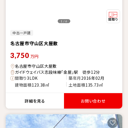
1 / 6
中古一戸建
名古屋市守山区大屋敷
3,750
万円
名古屋市守山区大屋敷
ガイドウェイバス志段味線「金屋」駅 徒歩12分
間取り
3LDK
築年月
2016年02月
建物面積
123.38㎡
土地面積
135.73㎡
詳細を見る
お問い合わせ