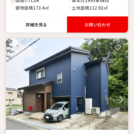
間取り
7LDK
築年月
1993年08月
建物面積
173.4㎡
土地面積
112.92㎡
詳細を見る
お問い合わせ