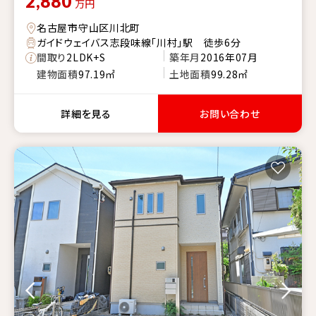
2,880
万円
名古屋市守山区川北町
ガイドウェイバス志段味線「川村」駅 徒歩6分
間取り
2LDK+S
築年月
2016年07月
建物面積
97.19㎡
土地面積
99.28㎡
詳細を見る
お問い合わせ