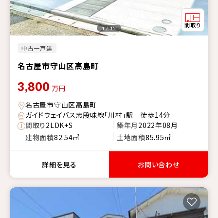
1 / 15
中古一戸建
名古屋市守山区高島町
3,800
万円
名古屋市守山区高島町
ガイドウェイバス志段味線「川村」駅 徒歩14分
間取り
2LDK+S
築年月
2022年08月
建物面積
82.54㎡
土地面積
85.95㎡
詳細を見る
お問い合わせ