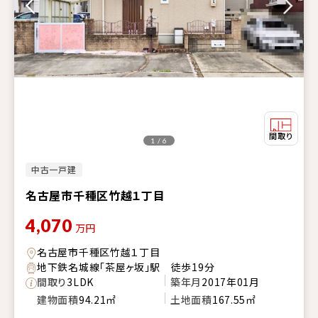
1 / 6
中古一戸建
名古屋市千種区竹越１丁目
4,070
万円
名古屋市千種区竹越１丁目
地下鉄名城線「茶屋ヶ坂」駅 徒歩19分
間取り
3LDK
築年月
2017年01月
建物面積
94.21㎡
土地面積
167.55㎡