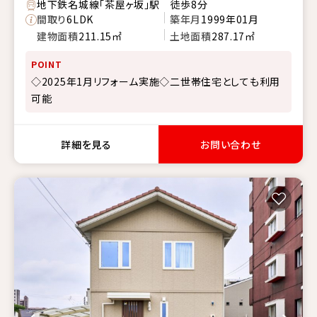
地下鉄名城線「茶屋ヶ坂」駅 徒歩8分
間取り
6LDK
築年月
1999年01月
建物面積
211.15㎡
土地面積
287.17㎡
POINT
◇2025年1月リフォーム実施◇二世帯住宅としても利用
可能
詳細を見る
お問い合わせ