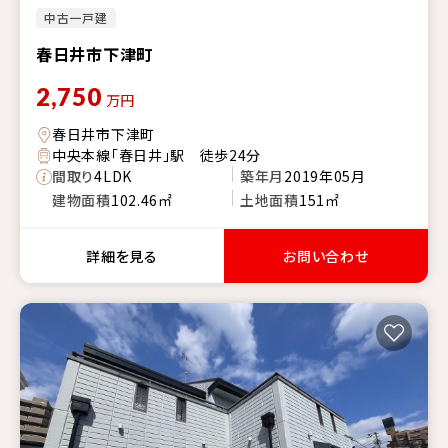
中古一戸建
春日井市下津町
2,750
万円
春日井市下津町
中央本線「春日井」駅 徒歩24分
間取り
4LDK
築年月
2019年05月
建物面積
102.46㎡
土地面積
151㎡
詳細を見る
お問い合わせ