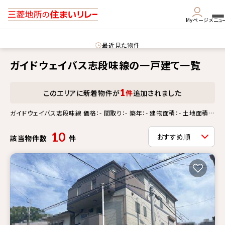
Myページ
メニュ
最近見た物件
ガイドウェイバス志段味線の一戸建て一覧
1
このエリアに新着物件が
件
追加されました
ガイドウェイバス志段味線 価格：- 間取り：- 築年：- 建物面積：- 土地面積：-
徒歩分：- 更新情報：-
10
該当物件数
件