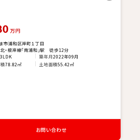
80
万円
ま市浦和区岸町１丁目
北・根岸線「南浦和」駅 徒歩12分
3LDK
築年月
2022年09月
面積
78.82㎡
土地面積
55.42㎡
お問い合わせ