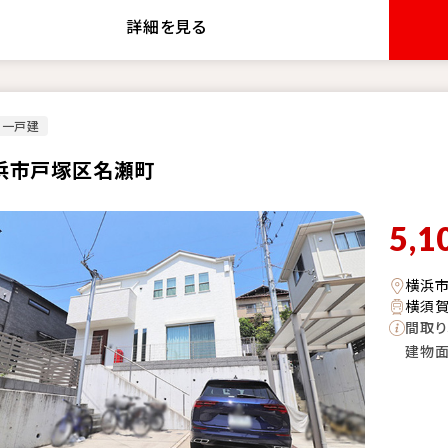
詳細を見る
古一戸建
浜市戸塚区名瀬町
5,1
横浜
横須賀
間取り
建物