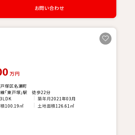
お問い合わせ
00
万円
市戸塚区名瀬町
線「東戸塚」駅 徒歩22分
3LDK
築年月
2021年03月
面積
100.19㎡
土地面積
126.61㎡