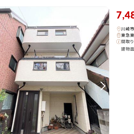
7,4
川崎
東急東
間取り
建物