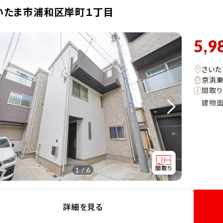
いたま市浦和区岸町１丁目
5,9
さいた
京浜東
間取り
建物
1 / 6
詳細を見る