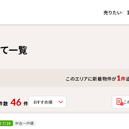
売りたい
て一覧
1
このエリアに新着物件が
件
46
こ
件数
件
 7/26
中古一戸建