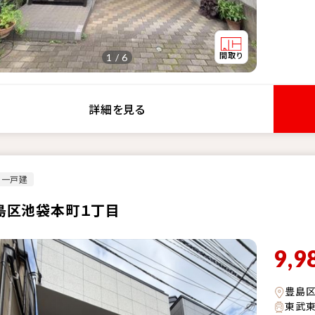
1 / 6
詳細を見る
古一戸建
島区池袋本町１丁目
9,9
豊島
東武東