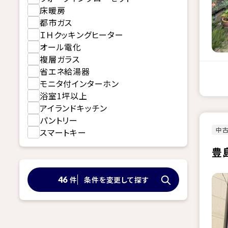
床暖房
都市ガス
ＩＨクッキングヒーター
オール電化
複層ガラス
省エネ給湯器
モニタ付インターホン
浴室1坪以上
アイランドキッチン
パントリー
中
スマートキー
豊
件
条件を変更して探す
46