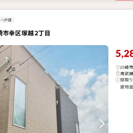
古一戸建
崎市幸区塚越２丁目
5,2
川崎
南武線
間取り
建物