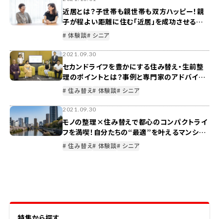
近居とは？子世帯も親世帯も双方ハッピー！親
子が程よい距離に住む「近居」を成功させる秘
訣
# 体験談
# シニア
2021.09.30
セカンドライフを豊かにする住み替え・生前整
理のポイントとは？事例と専門家のアドバイス
を紹介
# 住み替え
# 体験談
# シニア
2021.09.30
モノの整理×住み替えで都心のコンパクトライ
フを満喫！自分たちの“最適”を叶えるマンショ
ン選びとは？
# 住み替え
# 体験談
# シニア
特集から探す