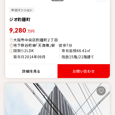
中古マンション
ジオ釣鐘町
9,280
万円
大阪市中央区釣鐘町２丁目
地下鉄谷町線「天満橋」駅 徒歩7分
間取り
2LDK
専有面積
66.41㎡
築年月
2014年09月
階数
15階/21階建て
詳細を見る
お問い合わせ