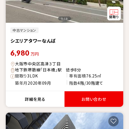
1 / 6
中古マンション
シエリアタワーなんば
6,980
万円
大阪市中央区高津３丁目
地下鉄堺筋線「日本橋」駅 徒歩8分
間取り
3LDK
専有面積
76.25㎡
築年月
2020年09月
階数
4階/30階建て
詳細を見る
お問い合わせ