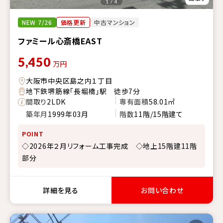
1 / 4
NEW 7/26
価格更新
中古マンション
ファミール心斎橋EAST
5,450
万円
大阪市中央区島之内１丁目
地下鉄堺筋線「長堀橋」駅 徒歩7分
間取り
2LDK
専有面積
58.01㎡
築年月
1999年03月
階数
11階/15階建て
POINT
◇2026年２月リフォーム工事完成 ◇地上15階建11階
部分
詳細を見る
お問い合わせ