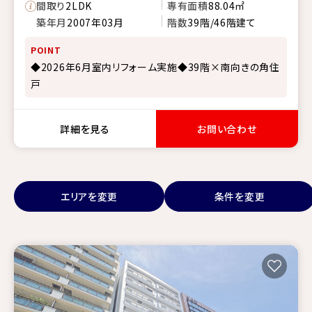
間取り
2LDK
専有面積
88.04㎡
築年月
2007年03月
階数
39階/46階建て
POINT
◆2026年6月室内リフォーム実施◆39階×南向きの角住
戸
詳細を見る
お問い合わせ
エリアを変更
条件を変更