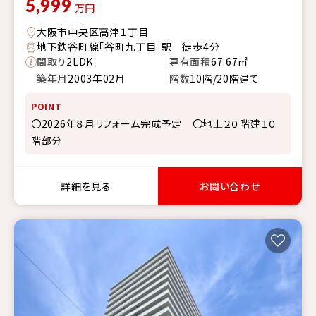
5,999
万円
大阪市中央区高津１丁目
地下鉄谷町線「谷町九丁目」駅 徒歩4分
間取り
2LDK
専有面積
67.67㎡
築年月
2003年02月
階数
10階/20階建て
POINT
〇2026年８月リフォーム完成予定 〇地上２０階建１０
階部分
詳細を見る
お問い合わせ