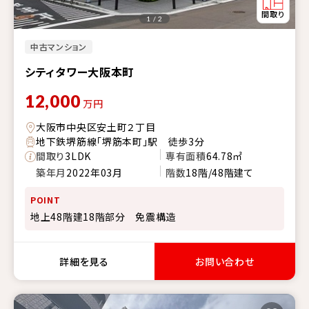
1 / 2
中古マンション
シティタワー大阪本町
12,000
万円
大阪市中央区安土町２丁目
地下鉄堺筋線「堺筋本町」駅 徒歩3分
間取り
3LDK
専有面積
64.78㎡
築年月
2022年03月
階数
18階/48階建て
POINT
地上48階建18階部分 免震構造
詳細を見る
お問い合わせ