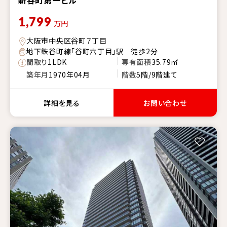
新谷町第一ビル
1,799
万円
大阪市中央区谷町７丁目
地下鉄谷町線「谷町六丁目」駅 徒歩2分
間取り
1LDK
専有面積
35.79㎡
築年月
1970年04月
階数
5階/9階建て
詳細を見る
お問い合わせ