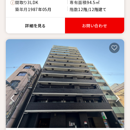
間取り
3LDK
専有面積
94.5㎡
築年月
1987年05月
階数
12階/12階建て
詳細を見る
お問い合わせ