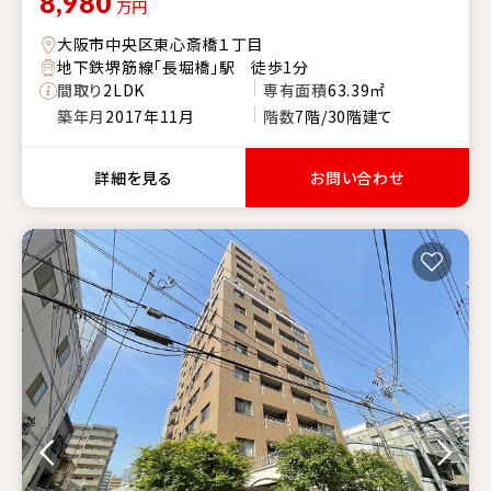
8,980
万円
大阪市中央区東心斎橋１丁目
地下鉄堺筋線「長堀橋」駅 徒歩1分
間取り
2LDK
専有面積
63.39㎡
築年月
2017年11月
階数
7階/30階建て
詳細を見る
お問い合わせ