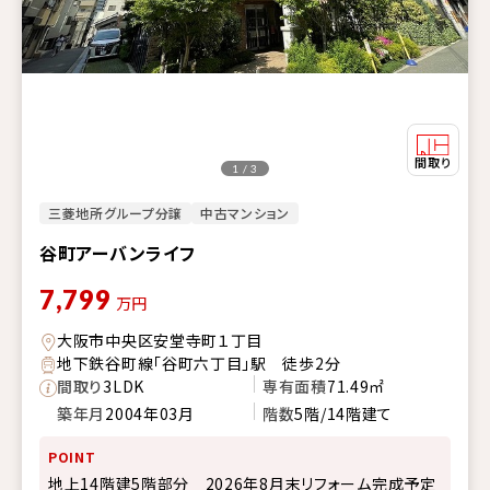
1 / 3
三菱地所グループ分譲
中古マンション
谷町アーバンライフ
7,799
万円
大阪市中央区安堂寺町１丁目
地下鉄谷町線「谷町六丁目」駅 徒歩2分
間取り
3LDK
専有面積
71.49㎡
築年月
2004年03月
階数
5階/14階建て
POINT
地上14階建5階部分 2026年8月末リフォーム完成予定