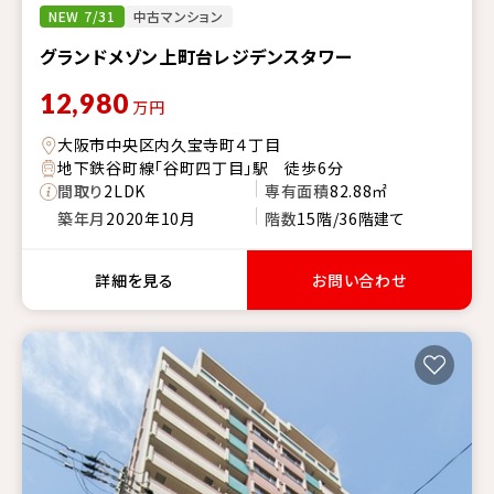
NEW 7/31
中古マンション
グランドメゾン上町台レジデンスタワー
12,980
万円
大阪市中央区内久宝寺町４丁目
地下鉄谷町線「谷町四丁目」駅 徒歩6分
間取り
2LDK
専有面積
82.88㎡
築年月
2020年10月
階数
15階/36階建て
詳細を見る
お問い合わせ