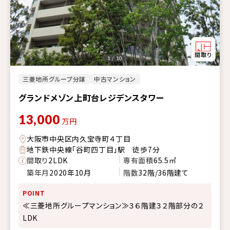
1 / 10
三菱地所グループ分譲
中古マンション
グランドメゾン上町台レジデンスタワー
13,000
万円
大阪市中央区内久宝寺町４丁目
地下鉄中央線「谷町四丁目」駅 徒歩7分
間取り
2LDK
専有面積
65.5㎡
築年月
2020年10月
階数
32階/36階建て
POINT
≪三菱地所グループマンション≫３６階建３２階部分の２
LDK