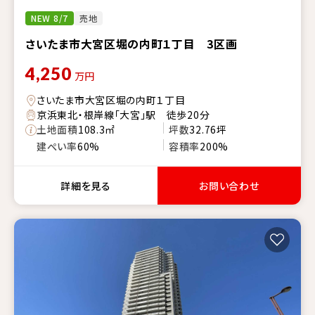
NEW 8/7
売地
さいたま市大宮区堀の内町１丁目 3区画
4,250
万円
さいたま市大宮区堀の内町１丁目
京浜東北・根岸線「大宮」駅 徒歩20分
土地面積
108.3㎡
坪数
32.76坪
建ぺい率
60%
容積率
200%
詳細を見る
お問い合わせ