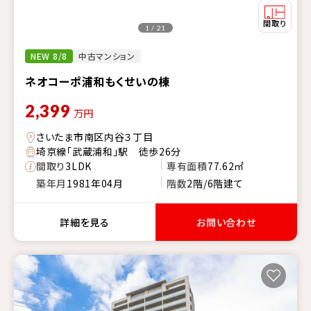
1 / 21
NEW 8/8
中古マンション
ネオコーポ浦和もくせいの棟
2,399
万円
さいたま市南区内谷３丁目
埼京線「武蔵浦和」駅 徒歩26分
間取り
3LDK
専有面積
77.62㎡
築年月
1981年04月
階数
2階/6階建て
詳細を見る
お問い合わせ