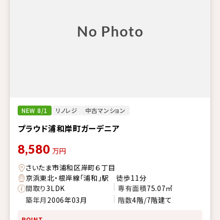
NEW 8/1
リノレジ
中古マンション
プラウド浦和岸町ガーデニア
8,580
万円
さいたま市浦和区岸町６丁目
京浜東北・根岸線「浦和」駅 徒歩11分
間取り
3LDK
専有面積
75.07㎡
築年月
2006年03月
階数
4階/7階建て
POINT