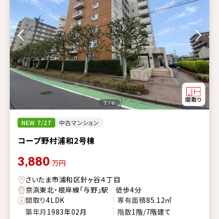
1 / 6
NEW 7/27
中古マンション
コープ野村浦和2号棟
3,880
万円
さいたま市浦和区針ヶ谷４丁目
京浜東北・根岸線「与野」駅 徒歩4分
間取り
4LDK
専有面積
85.12㎡
築年月
1983年02月
階数
1階/7階建て