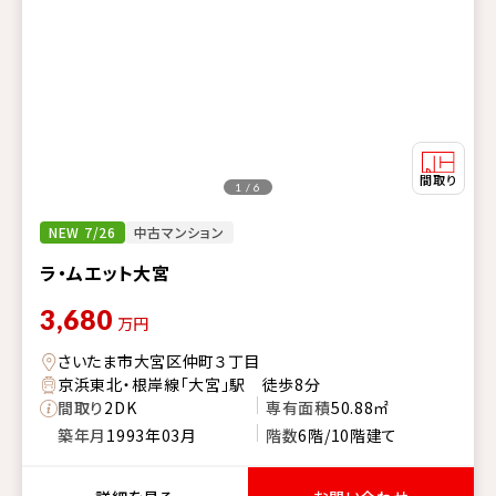
1 / 6
NEW 7/26
中古マンション
ラ・ムエット大宮
3,680
万円
さいたま市大宮区仲町３丁目
京浜東北・根岸線「大宮」駅 徒歩8分
間取り
2DK
専有面積
50.88㎡
築年月
1993年03月
階数
6階/10階建て