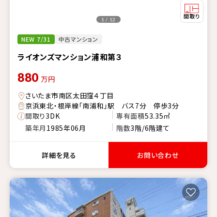
1 / 12
NEW 7/31
中古マンション
ライオンズマンション浦和第３
880
万円
さいたま市南区太田窪４丁目
京浜東北・根岸線「南浦和」駅 バス7分 停歩3分
間取り
3DK
専有面積
53.35㎡
築年月
1985年06月
階数
3階/6階建て
詳細を見る
お問い合わせ