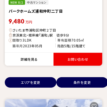
NEW 8/2
中古マンション
パークホームズ浦和仲町二丁目
9,480
万円
さいたま市浦和区仲町２丁目
京浜東北・根岸線「浦和」駅 徒歩9分
間取り
3LDK
専有面積
70.05㎡
築年月
2023年05月
階数
5階/15階建て
詳細を見る
お問い合わせ
エリアを変更
条件を変更