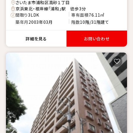
さいたま市浦和区高砂１丁目
京浜東北・根岸線「浦和」駅 徒歩3分
間取り
3LDK
専有面積
76.11㎡
築年月
2003年03月
階数
10階/31階建て
詳細を見る
お問い合わせ