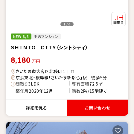
1 / 6
NEW 8/8
中古マンション
ＳＨＩＮＴＯ ＣＩＴＹ（シントシティ）
8,180
万円
さいたま市大宮区北袋町１丁目
京浜東北・根岸線「さいたま新都心」駅 徒歩5分
間取り
3LDK
専有面積
72.5㎡
築年月
2020年12月
階数
2階/15階建て
詳細を見る
お問い合わせ