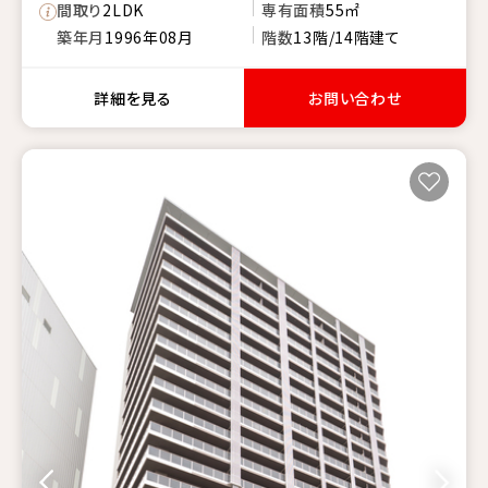
間取り
2LDK
専有面積
55㎡
築年月
1996年08月
階数
13階/14階建て
詳細を見る
お問い合わせ