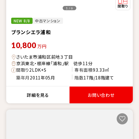
1 / 6
NEW 8/8
中古マンション
ブランシエラ浦和
10,800
万円
さいたま市浦和区前地３丁目
京浜東北・根岸線「浦和」駅 徒歩11分
間取り
2LDK+S
専有面積
93.33㎡
築年月
2011年05月
階数
17階/18階建て
詳細を見る
お問い合わせ