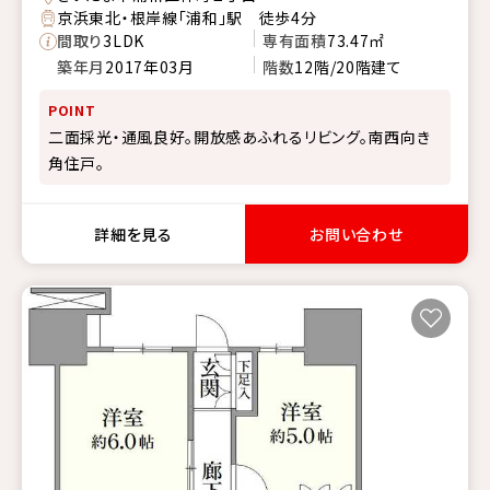
京浜東北・根岸線「浦和」駅 徒歩4分
間取り
3LDK
専有面積
73.47㎡
築年月
2017年03月
階数
12階/20階建て
POINT
二面採光・通風良好。開放感あふれるリビング。南西向き
角住戸。
詳細を見る
お問い合わせ