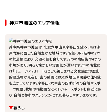
お取引をいただいたお客様の9割以上が当社をおすすめしたいと回答い
神戸市灘区のエリア情報
兵庫県神戸市灘区は、北に六甲山や摩耶山を望み、南は瀬
戸内海に面した自然豊かな地域です。阪急・JR・阪神の3本
の鉄道網により、交通の便も良好です。9つの商店街や4つの
市場があり、明るく懐かしい雰囲気が漂います。市の南北に
は「ミュージアムロード」として親しまれる文化施設や歴史
的建造物が点在し、山の麓側には文教地区や閑静な住宅街
も広がっています。摩耶山・六甲山の四季折々の自然やスポ
ーツ施設、牧場や植物園などのレジャースポットも身近にあ
り、自然と都市のバランスがとれた暮らしやすいまちです。
▼
暮らし