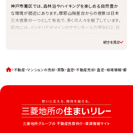
神戸市灘区では、森林浴やハイキングを楽しめる自然豊か
な環境が間近にあります。摩耶山掬星台からの夜景は日本
三大夜景の一つとして有名で、多くの人々を魅了しています。
区内には、インテリアがメインのサザンモール六甲B612、日
常使いの店が入るフォレスタ六甲、多彩な専門店街のプリコ
六甲道など、個性的な商業施設があります。
水道料金（口径20mmで20m3の月額）
2,926円
家庭ごみ（可燃ごみ）
不動産・マンションの売却・買取・査定
不動産売却・査定・相場情報
都道
有料／集積所収集
住宅に関する助成金などの情報
詳しくはこちら
利便性
小売店数（2021年度）847事業所／大型小売店数（2006
年度）19事業所／百貨店、総合スーパー数（2006年度）1
事業所
三菱地所グループの
不動産売買仲介・賃貸情報サイト
公園数・面積など
都市公園数 1693