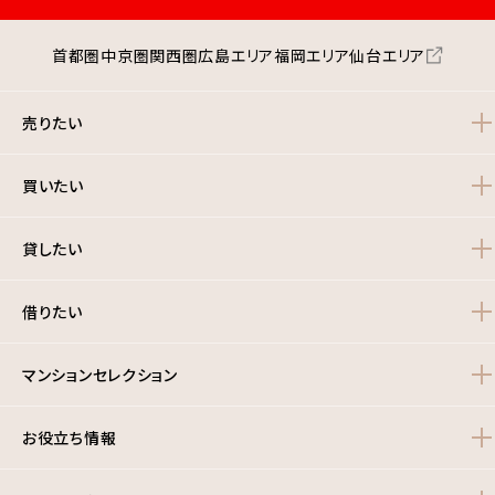
都市公園面積 2661ha※神戸市全体の数値
2024年3月31日現在
首都圏
中京圏
関西圏
広島エリア
福岡エリア
仙台エリア
神戸市灘区のエリア情報の詳細はこちら
売りたい
買いたい
貸したい
借りたい
マンションセレクション
お役立ち情報