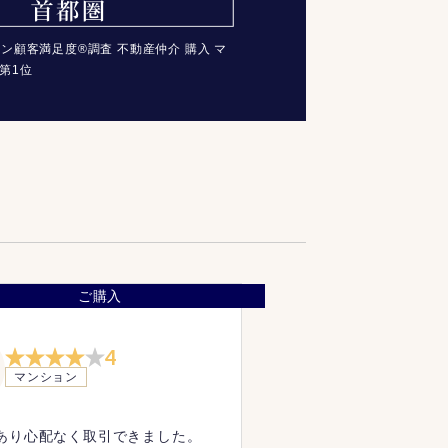
コン顧客満足度®調査 不動産仲介 購入 マ
第1位
ご購入
4
マンション
あり心配なく取引できました。