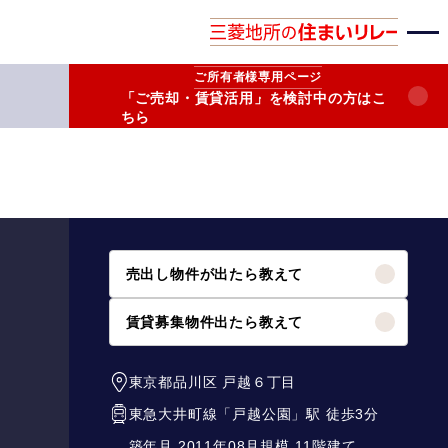
ご所有者様
専用ページ
「ご売却・賃貸活用」を検討中の方はこ
ちら
売出し物件が出たら教えて
賃貸募集物件出たら教えて
東京都品川区
戸越６丁目
東急大井町線
「
戸越公園
」駅 徒歩3分
築年月 2011年08月
規模 11階建て