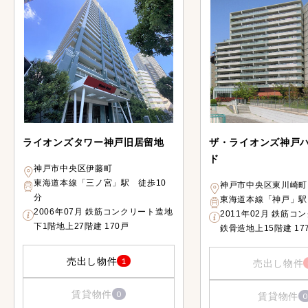
ライオンズタワー神戸旧居留地
ザ・ライオンズ神戸
ド
神戸市中央区伊藤町
東海道本線「三ノ宮」駅 徒歩10
神戸市中央区東川崎町
分
東海道本線「神戸」駅
2006年07月 鉄筋コンクリート造地
2011年02月 鉄筋コ
下1階地上27階建 170戸
鉄骨造地上15階建 17
売出し物件
1
売出し物件
賃貸物件
0
賃貸物件
0