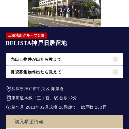
1 / 6
三菱地所グループ分譲
BELISTA神戸旧居留地
売出し物件が出たら教えて
賃貸募集物件出たら教えて
兵庫県神戸市中央区
海岸通
東海道本線
「
三ノ宮
」駅 徒歩12分
築年月 2011年02月
規模 26階建て
総戸数 253戸
購入希望情報