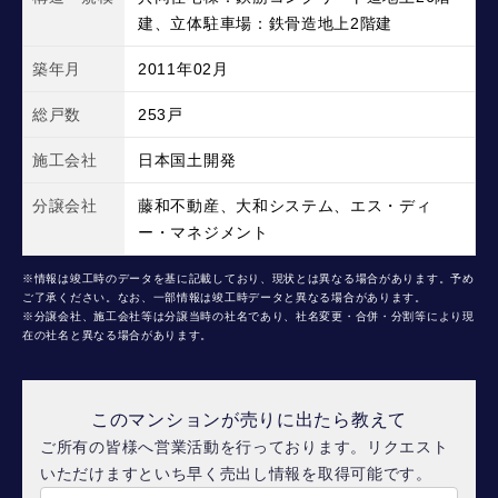
建、立体駐車場：鉄骨造地上2階建
築年月
2011年02月
総戸数
253戸
施工会社
日本国土開発
分譲会社
藤和不動産、大和システム、エス・ディ
ー・マネジメント
※情報は竣工時のデータを基に記載しており、現状とは異なる場合があります。予め
ご了承ください。なお、一部情報は竣工時データと異なる場合があります。
※分譲会社、施工会社等は分譲当時の社名であり、社名変更・合併・分割等により現
在の社名と異なる場合があります。
このマンションが売りに出たら教えて
ご所有の皆様へ営業活動を行っております。リクエスト
いただけますといち早く売出し情報を取得可能です。