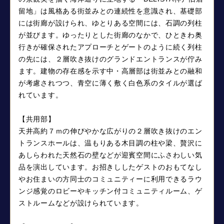
留地」は風格ある街並みとの連続性を意識され、基礎部
には街廊が設けられ、ゆとりある空間には、石調の列柱
が並びます。ゆったりとした街廊のなかで、ひときわ奥
行きが確保されたアプローチとゲートのように続く列柱
の先には、２層吹き抜けのグランドエントランスが佇み
ます。建物の存在感を示す中・高層部は街並みとの融和
が考慮されつつ、青空に薄く敷く白色系のタイルが選ば
れています。
【共用部】
天井高約７ｍの伸びやかな広がりの２層吹き抜けのエン
トランスホールは、温もりある木目調の柱や梁、贅沢に
あしらわれた天然石の壁などが迎賓空間にふさわしい気
品を演出しています。お招きししたゲストのおもてなし
やお住まいの方同士のコミュニティーに利用できるラウ
ンジ感覚のロビーやキッチン付コミュニティルーム、ゲ
ストルームなどが設けられています。