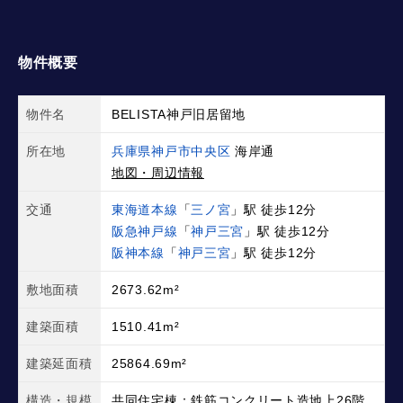
物件概要
物件名
BELISTA神戸旧居留地
所在地
兵庫県神戸市中央区
海岸通
地図・周辺情報
交通
東海道本線
「
三ノ宮
」駅 徒歩12分
阪急神戸線
「
神戸三宮
」駅 徒歩12分
阪神本線
「
神戸三宮
」駅 徒歩12分
敷地面積
2673.62m²
建築面積
1510.41m²
建築延面積
25864.69m²
構造・規模
共同住宅棟：鉄筋コンクリート造地上26階