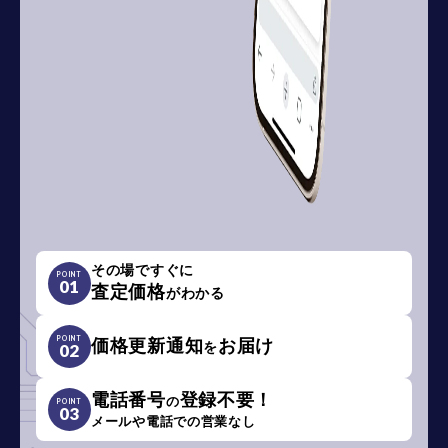
その場ですぐに
POINT
01
査定価格
がわかる
POINT
価格更新通知
お届け
を
02
電話番号
登録不要！
の
POINT
03
メールや電話での営業なし