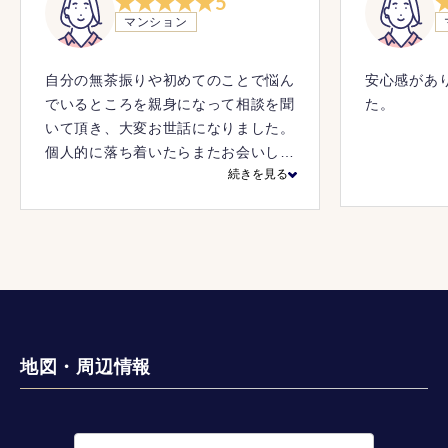
5
マンション
自分の無茶振りや初めてのことで悩ん
安心感があ
でいるところを親身になって相談を聞
た。
いて頂き、大変お世話になりました。
個人的に落ち着いたらまたお会いした
続きを見る
いくらいには信頼をおいています。
地図・周辺情報