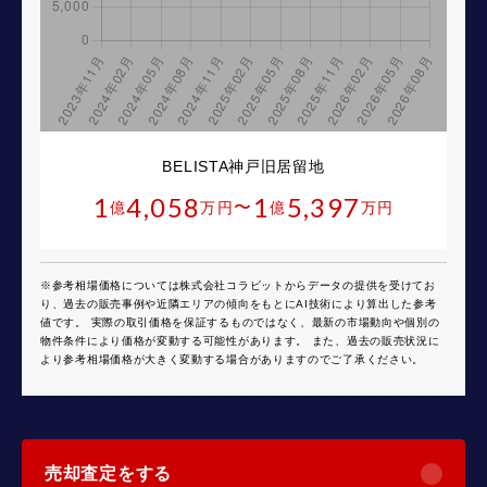
BELISTA神戸旧居留地
1
4,058
1
5,397
〜
億
万円
億
万円
※参考相場価格については株式会社コラビットからデータの提供を受けてお
り、過去の販売事例や近隣エリアの傾向をもとにAI技術により算出した参考
値です。 実際の取引価格を保証するものではなく、最新の市場動向や個別の
物件条件により価格が変動する可能性があります。 また、過去の販売状況に
より参考相場価格が大きく変動する場合がありますのでご了承ください。
売却査定をする