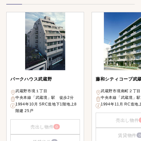
パークハウス武蔵野
藤和シティコープ武蔵
武蔵野市境１丁目
武蔵野市境南町２丁目
中央本線「武蔵境」駅 徒歩2分
中央本線「武蔵境」駅
1994年10月 SRC造地下1階地上8
1994年11月 RC造地
階建 25戸
売出し物件
売出し物件
0
賃貸物件
0