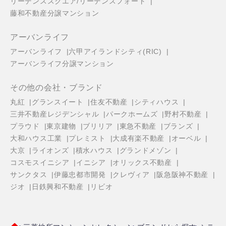
リーデンススクエア/リーデンスフォート
藤和不動産分譲マンション
アーバンライフ
アーバンライフ
六甲アイランドシティ(RIC)
アーバンライフ分譲マンション
その他の会社・ブランド
丸紅
グランスイート
住友不動産
シティハウス
三井不動産レジデンシャル
パークホームズ
野村不動産
プラウド
東京建物
ブリリア
東急不動産
ブランズ
大和ハウス工業
プレミスト
大成有楽不動産
オーベル
大京
ライオンズ
積水ハウス
グランドメゾン
コスモスイニシア
イニシア
オリックス不動産
サンクタス
伊藤忠都市開発
クレヴィア
阪急阪神不動産
ジオ
日鉄興和不動産
リビオ