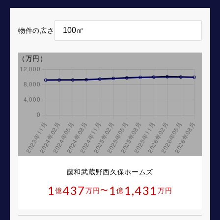
物件の広さ
（万円）
藤和武蔵野西久保ホームズ
1
437
1
1,431
〜
億
万円
億
万円