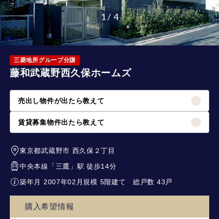
1 / 4
三菱地所グループ分譲
藤和武蔵野西久保ホームズ
売出し物件が出たら教えて
賃貸募集物件出たら教えて
東京都武蔵野市
西久保２丁目
中央本線
「
三鷹
」駅 徒歩14分
築年月 2007年02月
規模 5階建て
総戸数 43戸
購入希望情報