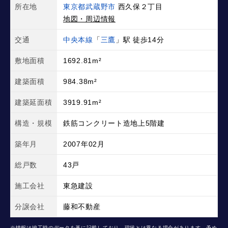
所在地
東京都武蔵野市
西久保２丁目
地図・周辺情報
交通
中央本線
「
三鷹
」駅 徒歩14分
敷地面積
1692.81m²
建築面積
984.38m²
建築延面積
3919.91m²
構造・規模
鉄筋コンクリート造地上5階建
築年月
2007年02月
総戸数
43戸
施工会社
東急建設
分譲会社
藤和不動産
※情報は竣工時のデータを基に記載しており、現状とは異なる場合があります。予め