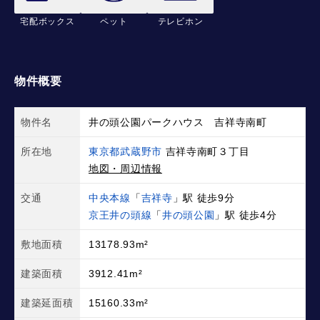
宅配ボックス
ペット
テレビホン
物件概要
物件名
井の頭公園パークハウス 吉祥寺南町
所在地
東京都武蔵野市
吉祥寺南町３丁目
地図・周辺情報
交通
中央本線
「
吉祥寺
」駅 徒歩9分
京王井の頭線
「
井の頭公園
」駅 徒歩4分
敷地面積
13178.93m²
建築面積
3912.41m²
建築延面積
15160.33m²