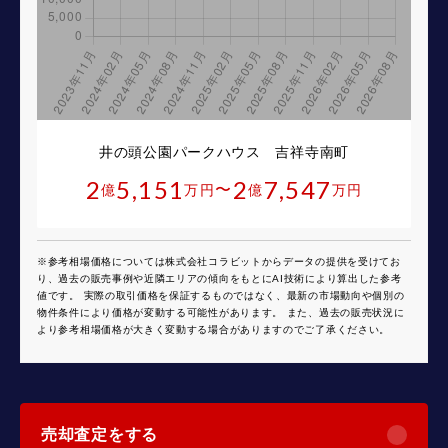
井の頭公園パークハウス 吉祥寺南町
2
5,151
2
7,547
〜
億
万円
億
万円
※参考相場価格については株式会社コラビットからデータの提供を受けてお
り、過去の販売事例や近隣エリアの傾向をもとにAI技術により算出した参考
値です。 実際の取引価格を保証するものではなく、最新の市場動向や個別の
物件条件により価格が変動する可能性があります。 また、過去の販売状況に
より参考相場価格が大きく変動する場合がありますのでご了承ください。
売却査定をする