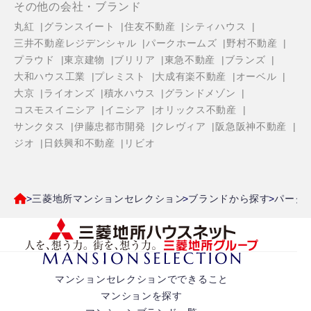
その他の会社・ブランド
丸紅
グランスイート
住友不動産
シティハウス
三井不動産レジデンシャル
パークホームズ
野村不動産
プラウド
東京建物
ブリリア
東急不動産
ブランズ
大和ハウス工業
プレミスト
大成有楽不動産
オーベル
大京
ライオンズ
積水ハウス
グランドメゾン
コスモスイニシア
イニシア
オリックス不動産
サンクタス
伊藤忠都市開発
クレヴィア
阪急阪神不動産
ジオ
日鉄興和不動産
リビオ
三菱地所マンションセレクション
ブランドから探す
パーク
マンションセレクションでできること
マンションを探す