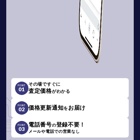
その場ですぐに
POINT
01
査定価格
がわかる
POINT
価格更新通知
お届け
を
02
電話番号
登録不要！
の
POINT
03
メールや電話での営業なし