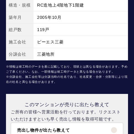
構造・規模
RC造地上4階地下1階建
築年月
2005年10月
総戸数
119戸
施工会社
ピーエス三菱
分譲会社
三菱地所
※情報は竣工時のデータを基に記載しており、現状とは異なる場合があります。予め
ご了承ください。なお、一部情報は竣工時データと異なる場合があります。
※分譲会社、施工会社等は分譲当時の社名であり、社名変更・合併・分割等により現
在の社名と異なる場合があります。
このマンションが売りに出たら教えて
ご所有の皆様へ営業活動を行っております。リクエスト
いただけますといち早く売出し情報を取得可能です。
売出し物件が出たら教えて