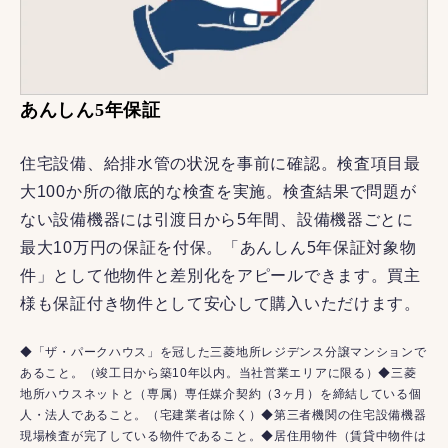
あんしん5年保証
住宅設備、給排水管の状況を事前に確認。検査項目最
大100か所の徹底的な検査を実施。検査結果で問題が
ない設備機器には引渡日から5年間、設備機器ごとに
最大10万円の保証を付保。「あんしん5年保証対象物
件」として他物件と差別化をアピールできます。買主
様も保証付き物件として安心して購入いただけます。
◆「ザ・パークハウス」を冠した三菱地所レジデンス分譲マンションで
あること。（竣工日から築10年以内。当社営業エリアに限る）◆三菱
地所ハウスネットと（専属）専任媒介契約（3ヶ月）を締結している個
人・法人であること。（宅建業者は除く）◆第三者機関の住宅設備機器
現場検査が完了している物件であること。◆居住用物件（賃貸中物件は