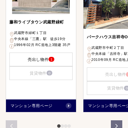
藤和ライブタウン武蔵野緑町
武蔵野市緑町１丁目
パークハウス吉祥寺OI
中央本線「三鷹」駅 徒歩19分
1996年02月 RC造地上3階建 35戸
武蔵野市中町２丁目
中央本線「吉祥寺」駅
売出し物件
1
2010年09月 RC造地
賃貸物件
0
売出し物件
賃貸物件
0
マンション専用ページ
マンション専用ペー