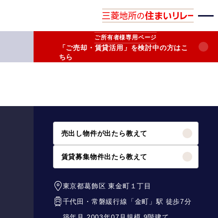
ご所有者様
専用ページ
「ご売却・賃貸活用」を検討中の方はこ
ちら
売出し物件が出たら教えて
賃貸募集物件出たら教えて
東京都葛飾区
東金町１丁目
千代田・常磐緩行線
「
金町
」駅 徒歩7分
築年月 2003年07月
規模 9階建て