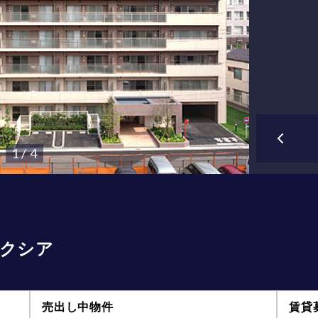
1 / 4
クシア
売出し中物件
賃貸