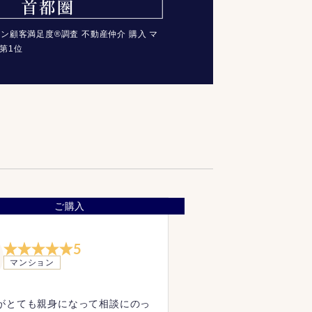
コン顧客満足度®調査 不動産仲介 購入 マ
第1位
ご購入
5
マンション
がとても親身になって相談にのっ