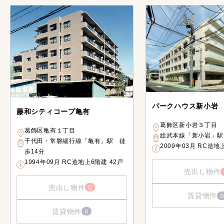
パークハウス新小岩
藤和シティコープ亀有
葛飾区新小岩３丁目
葛飾区亀有１丁目
総武本線「新小岩」駅
千代田・常磐緩行線「亀有」駅 徒
2009年03月 RC造地
歩14分
1994年09月 RC造地上6階建 42戸
売出し物件
売出し物件
0
賃貸物件
0
賃貸物件
0