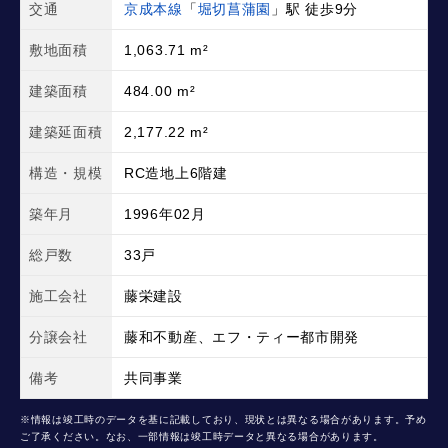
交通
京成本線
「
堀切菖蒲園
」駅 徒歩9分
敷地面積
1,063.71 m²
建築面積
484.00 m²
建築延面積
2,177.22 m²
構造・規模
RC造地上6階建
築年月
1996年02月
総戸数
33戸
施工会社
藤栄建設
分譲会社
藤和不動産、エフ・ティー都市開発
備考
共同事業
※情報は竣工時のデータを基に記載しており、現状とは異なる場合があります。予め
ご了承ください。なお、一部情報は竣工時データと異なる場合があります。