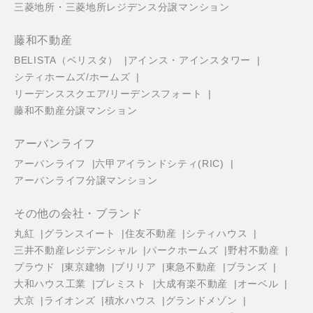
三菱地所・三菱地所レジデンス分譲マンション
藤和不動産
BELISTA（ベリスタ）
アインス・アインスタワー
シティホームズ/ホームズ
リーデンススクエア/リーデンスフォート
藤和不動産分譲マンション
アーバンライフ
アーバンライフ
六甲アイランドシティ(RIC)
アーバンライフ分譲マンション
その他の会社・ブランド
丸紅
グランスイート
住友不動産
シティハウス
三井不動産レジデンシャル
パークホームズ
野村不動産
プラウド
東京建物
ブリリア
東急不動産
ブランズ
大和ハウス工業
プレミスト
大成有楽不動産
オーベル
大京
ライオンズ
積水ハウス
グランドメゾン