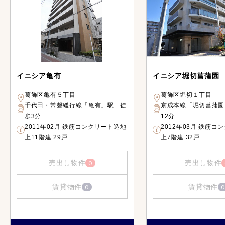
イニシア亀有
イニシア堀切菖蒲園
葛飾区亀有５丁目
葛飾区堀切１丁目
千代田・常磐緩行線「亀有」駅 徒
京成本線「堀切菖蒲園
歩3分
12分
2011年02月 鉄筋コンクリート造地
2012年03月 鉄筋コ
上11階建 29戸
上7階建 32戸
売出し物件
売出し物件
0
賃貸物件
賃貸物件
0
0