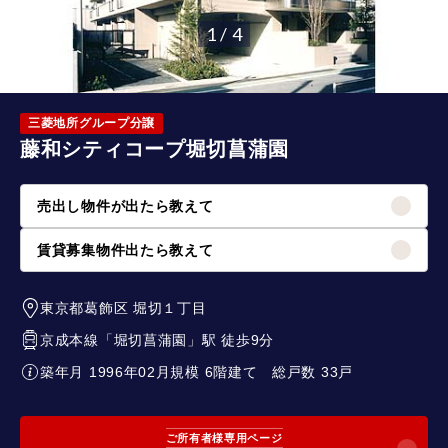
1 / 4
三菱地所グループ分譲
藤和シティコープ堀切菖蒲園
売出し物件が出たら教えて
賃貸募集物件出たら教えて
東京都葛飾区
堀切１丁目
京成本線
「
堀切菖蒲園
」駅 徒歩9分
築年月 1996年02月
規模 6階建て
総戸数 33戸
ご所有者様専用ページ