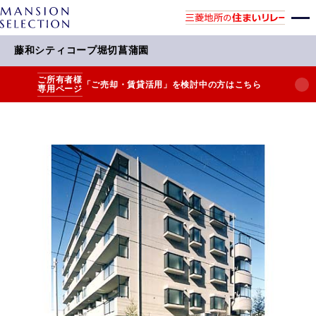
藤和シティコープ堀切菖蒲園
ご所有者様
「ご売却・賃貸活用」を検討中の方はこちら
専用ページ