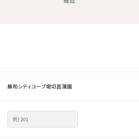
確認
藤和シティコープ堀切菖蒲園