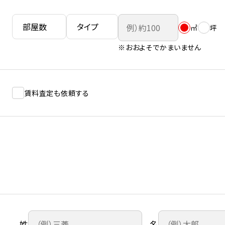
㎡
坪
※おおよそでかまいません
賃料査定も依頼する
姓
名