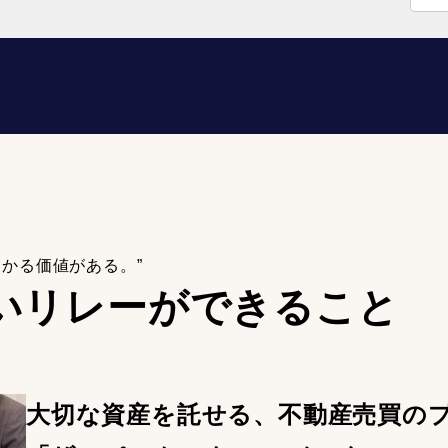
わかる価値がある。”
いリレーが
できること
大切な資産を託せる、不動産売買の