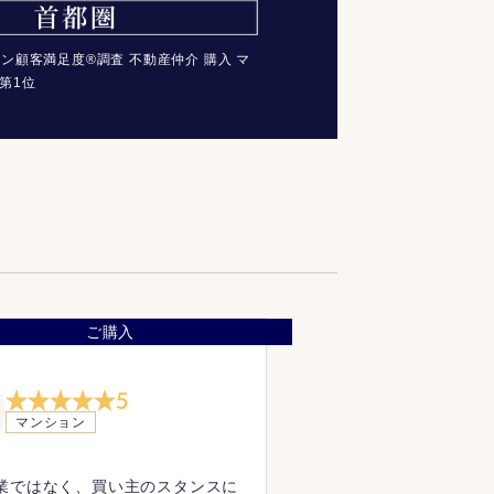
コン顧客満足度®調査 不動産仲介 購入 マ
第1位
ご購入
5
マンション
業ではなく、買い主のスタンスに