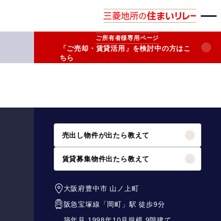
ご所有者様
専用ページ
「ご売却・賃貸活用」を検討中の方はこ
ちら
売出し物件が出たら教えて
賃貸募集物件出たら教えて
大阪府豊中市
山ノ上町
阪急宝塚線
「
岡町
」駅 徒歩9分
築年月 1998年10月
規模 9階建て