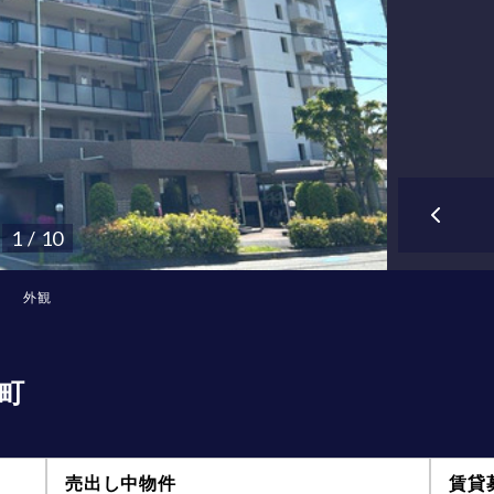
1 / 10
外観
町
売出し中物件
賃貸