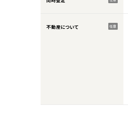
同時査定
不動産について
任意