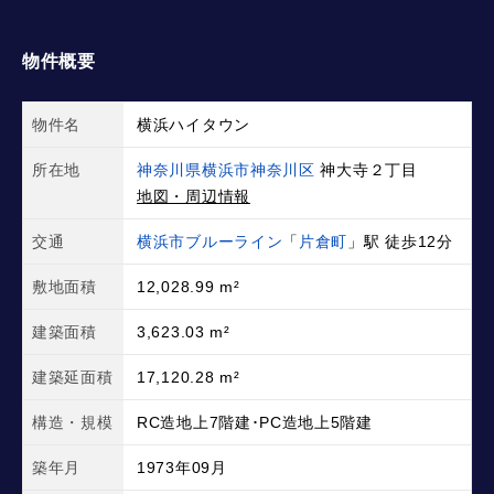
物件概要
物件名
横浜ハイタウン
所在地
神奈川県横浜市神奈川区
神大寺２丁目
地図・周辺情報
交通
横浜市ブルーライン
「
片倉町
」駅 徒歩12分
敷地面積
12,028.99 m²
建築面積
3,623.03 m²
建築延面積
17,120.28 m²
構造・規模
RC造地上7階建･PC造地上5階建
築年月
1973年09月