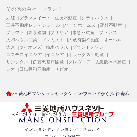
その他の会社・ブランド
丸紅
グランスイート
住友不動産
シティハウス
三井不動産レジデンシャル
パークホームズ
野村不動産
プラウド
東京建物
ブリリア
東急不動産
ブランズ
大和ハウス工業
プレミスト
大成有楽不動産
オーベル
大京
ライオンズ
積水ハウス
グランドメゾン
コスモスイニシア
イニシア
オリックス不動産
サンクタス
伊藤忠都市開発
クレヴィア
阪急阪神不動産
ジオ
日鉄興和不動産
リビオ
三菱地所マンションセレクション
ブランドから探す
藤和不
マンションセレクションでできること
マンションを探す