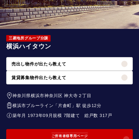
三菱地所グループ分譲
横浜ハイタウン
売出し物件が出たら教えて
賃貸募集物件出たら教えて
神奈川県横浜市神奈川区
神大寺２丁目
横浜市ブルーライン
「
片倉町
」駅 徒歩12分
築年月 1973年09月
規模 7階建て
総戸数 317戸
ご所有者様専用ページ