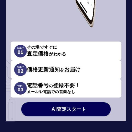
その場ですぐに
POINT
01
査定価格
がわかる
POINT
価格更新通知
お届け
を
02
電話番号
登録不要！
の
POINT
03
メールや電話での営業なし
AI査定スタート