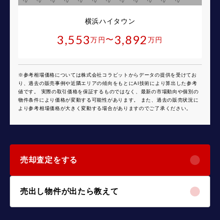
横浜ハイタウン
3,553
3,892
〜
万円
万円
※参考相場価格については株式会社コラビットからデータの提供を受けてお
り、過去の販売事例や近隣エリアの傾向をもとにAI技術により算出した参考
値です。 実際の取引価格を保証するものではなく、最新の市場動向や個別の
物件条件により価格が変動する可能性があります。 また、過去の販売状況に
より参考相場価格が大きく変動する場合がありますのでご了承ください。
売却査定をする
売出し物件が出たら教えて