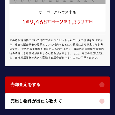
ザ・パークハウス十条
1
9,468
2
1,322
〜
億
万円
億
万円
※参考相場価格については株式会社コラビットからデータの提供を受けてお
り、過去の販売事例や近隣エリアの傾向をもとにAI技術により算出した参考
値です。 実際の取引価格を保証するものではなく、最新の市場動向や個別の
物件条件により価格が変動する可能性があります。 また、過去の販売状況に
より参考相場価格が大きく変動する場合がありますのでご了承ください。
売却査定をする
売出し物件が出たら教えて