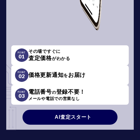
その場ですぐに
POINT
01
査定価格
がわかる
POINT
価格更新通知
お届け
を
02
電話番号
登録不要！
の
POINT
03
メールや電話での営業なし
AI査定スタート