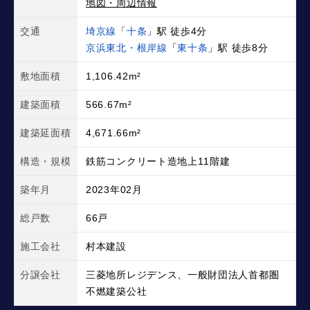
地図・周辺情報
交通
埼京線
「
十条
」駅 徒歩4分
京浜東北・根岸線
「
東十条
」駅 徒歩8分
敷地面積
1,106.42m²
建築面積
566.67m²
建築延面積
4,671.66m²
構造・規模
鉄筋コンクリート造地上11階建
築年月
2023年02月
総戸数
66戸
施工会社
村本建設
分譲会社
三菱地所レジデンス、一般財団法人首都圏
不燃建築公社