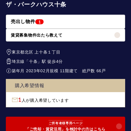
ザ・パークハウス十条
売出し物件
1
賃貸募集物件出たら教えて
東京都北区
上十条１丁目
埼京線
「
十条
」駅 徒歩4分
築年月 2023年02月
規模 11階建て
総戸数 66戸
購入希望情報
1
人が購入希望しています
ご所有者様専用ページ
「ご売却・賃貸活用」を検討中の方はこちら