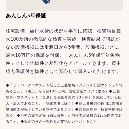
あんしん5年保証
住宅設備、給排水管の状況を事前に確認。検査項目最
大100か所の徹底的な検査を実施。検査結果で問題が
ない設備機器には引渡日から5年間、設備機器ごとに
最大10万円の保証を付保。「あんしん5年保証対象物
件」として他物件と差別化をアピールできます。買主
様も保証付き物件として安心して購入いただけます。
◆「ザ・パークハウス」を冠した三菱地所レジデンス分譲マンションで
あること。（竣工日から築10年以内。当社営業エリアに限る）◆三菱
地所ハウスネットと（専属）専任媒介契約（3ヶ月）を締結している個
人・法人であること。（宅建業者は除く）◆第三者機関の住宅設備機器
現場検査が完了している物件であること。◆居住用物件（賃貸中物件は
除く）◆当初の媒介金額（売出価格）が当社査定価格の125%以内であ
ること。◆規定の仲介手数料をお支払いいただけること。