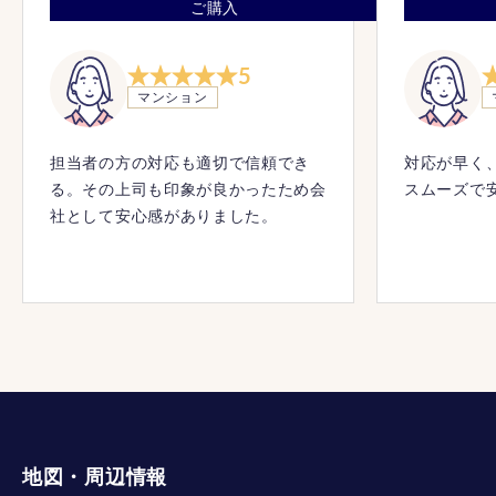
ご購入
5
マンション
担当者の方の対応も適切で信頼でき
対応が早く
る。その上司も印象が良かったため会
スムーズで
社として安心感がありました。
地図・周辺情報