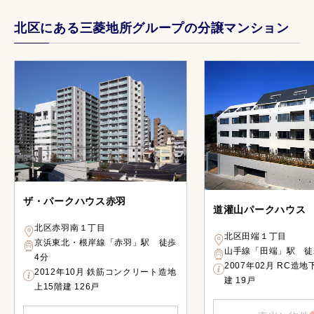
北区にある三菱地所グループの分譲マンション
ザ・パークハウス赤羽
道灌山パークハウス
北区赤羽南１丁目
北区田端１丁目
京浜東北・根岸線「赤羽」駅 徒歩
山手線「田端」駅 徒
4分
2007年02月 RC造
2012年10月 鉄筋コンクリート造地
建 19戸
上15階建 126戸