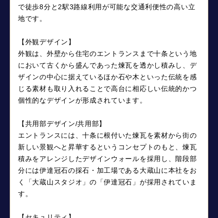
で徒歩8分と2駅3路線利用が可能な交通利便性の高い立
地です。
【外観デザイン】
外観は、外壁から住宅のエントランスまで十条という地
において古くから盛んであった煉瓦を透かし積みし、デ
ザインの中心に据えているほか石や木といった伝統を感
じる素材も取り入れることで高台に相応しい伝統的かつ
個性的なデザインが形成されています。
【共用部デザイン/共用部】
エントランスには、十条に根付いた煉瓦を素材から街の
新しい景観へと昇華するというコンセプトのもと、煉瓦
積みをアレンジしたデザインウォールを採用し、階段部
分には伊達冠石の採石・加工場である大蔵山に本社をお
く「大蔵山スタジオ」の「伊達冠石」が採用されていま
す。
【セキュリティ】