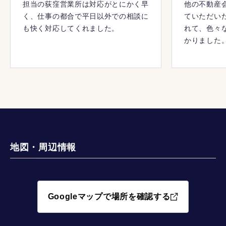
担当の荻窪営業所は対応がとにかく早
他の不動産
く、仕事の都合で平日以外での相談に
ていただい
も快く対応してくれました。
れて、色々
かりました
地図・周辺情報
Googleマップで場所を確認する