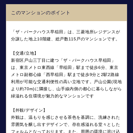
このマンションのポイント
「ザ・パークハウス早稲田」は、三菱地所レジデンスが
分譲した地上10階建、総戸数115戸のマンションです。
【交通/立地】
新宿区戸山三丁目に建つ「ザ・パークハウス早稲田」
は、東京メトロ東西線「早稲田」駅まで徒歩6分、東京
メトロ副都心線「西早稲田」駅まで徒歩9分と2駅2路線
利用が可能な交通利便性の高い立地です。戸山公園(現地
より約70m)に隣接し、山手線内側の都心に暮らしながら
緑溢れる住環境が魅力的なマンションです
【外観/デザイン】
外観は、温もりを感じさせる茶色を基調に、洗練された
雰囲気を醸し出すデザインで、存在感溢れる堂々とした
フォルムとなっております。また、周囲の環境に溶け込