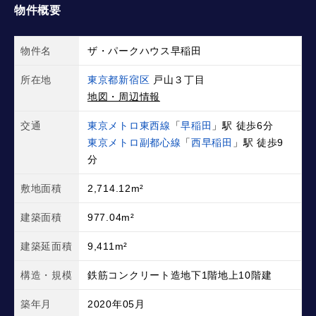
物件概要
物件名
ザ・パークハウス早稲田
所在地
東京都新宿区
戸山３丁目
地図・周辺情報
交通
東京メトロ東西線
「
早稲田
」駅 徒歩6分
東京メトロ副都心線
「
西早稲田
」駅 徒歩9
分
敷地面積
2,714.12m²
建築面積
977.04m²
建築延面積
9,411m²
構造・規模
鉄筋コンクリート造地下1階地上10階建
築年月
2020年05月