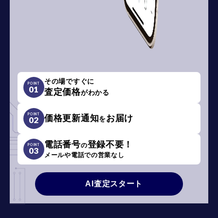
その場ですぐに
POINT
01
査定価格
がわかる
POINT
価格更新通知
お届け
を
02
電話番号
登録不要！
の
POINT
03
メールや電話での営業なし
AI査定スタート