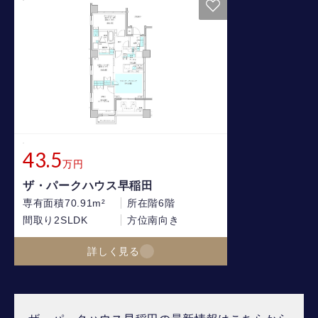
43.5
万円
ザ・パークハウス早稲田
専有面積
70.91m²
所在階
6階
間取り
2SLDK
方位
南向き
詳しく見る