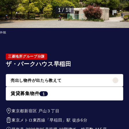
1 / 18
外観
三菱地所グループ分譲
ザ・パークハウス早稲田
売出し物件が出たら教えて
賃貸募集物件
1
東京都新宿区
戸山３丁目
東京メトロ東西線
「
早稲田
」駅 徒歩6分