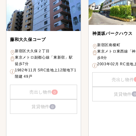
神楽坂パークハウス
藤和大久保コープ
新宿区南榎町
新宿区大久保２丁目
東京メトロ東西線「神
東京メトロ副都心線「東新宿」駅
歩8分
徒歩7分
2003年02月 RC造地
1982年11月 SRC造地上12階地下1
階建 49戸
売出し物件
売出し物件
0
賃貸物件
0
賃貸物件
0