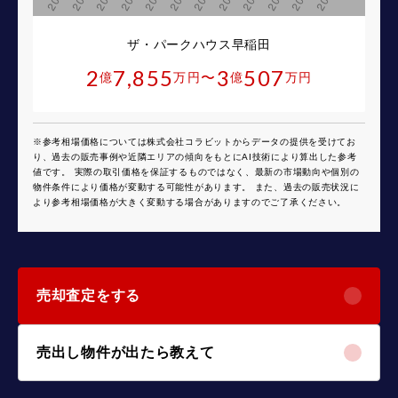
ザ・パークハウス早稲田
2
7,855
3
507
〜
億
万円
億
万円
※参考相場価格については株式会社コラビットからデータの提供を受けてお
り、過去の販売事例や近隣エリアの傾向をもとにAI技術により算出した参考
値です。 実際の取引価格を保証するものではなく、最新の市場動向や個別の
物件条件により価格が変動する可能性があります。 また、過去の販売状況に
より参考相場価格が大きく変動する場合がありますのでご了承ください。
売却査定をする
売出し物件が出たら教えて