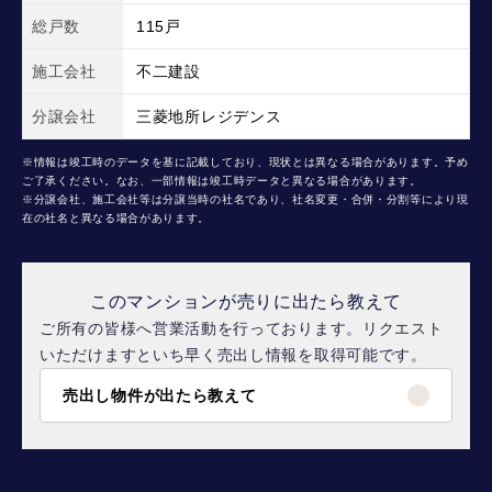
総戸数
115戸
施工会社
不二建設
分譲会社
三菱地所レジデンス
※情報は竣工時のデータを基に記載しており、現状とは異なる場合があります。予め
ご了承ください。なお、一部情報は竣工時データと異なる場合があります。
※分譲会社、施工会社等は分譲当時の社名であり、社名変更・合併・分割等により現
在の社名と異なる場合があります。
このマンションが売りに出たら教えて
ご所有の皆様へ営業活動を行っております。リクエスト
いただけますといち早く売出し情報を取得可能です。
売出し物件が出たら教えて