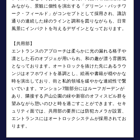
みながら、景観に個性を演出する「グリーン・パッチワ
ーク・フィールド」がコンセプトとして採用され、諏訪
通りの連続した緑のラインと調和を図りながらも、日常
風景にインパクトを与えるデザインとなっております。
【共用部】
エントランスのアプローチは柔らかに光の漏れる格子や
凛とした石のオブジェが用いられ、和の趣が漂う雰囲気
となっております。オートロックを抜けた先にあるラウ
ンジはオフホワイトを基調とし、絵画や書籍が穏やかな
時を演出しており、街と私的領域を緩やかな連続性で繋
いでいます。マンション7階部分にはルーフガーデンが
あり、隣接する戸山公園の緑や新宿のオフィスビル群を
望みながら憩いのひと時を過ごすことができます。セキ
ュリティ面では、共用部の要所には防犯カメラが設置、
エントランスにはオートロックシステムが採用されてお
ります。