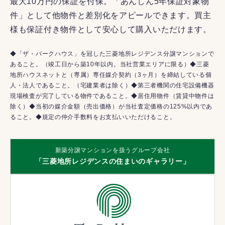
最大10万円の保証を付保。「あんしん5年保証対象物
件」として他物件と差別化をアピールできます。買主
様も保証付き物件として安心して購入いただけます。
◆「ザ・パークハウス」を冠した三菱地所レジデンス分譲マンションで
あること。（竣工日から築10年以内。当社営業エリアに限る）◆三菱
地所ハウスネットと（専属）専任媒介契約（3ヶ月）を締結している個
人・法人であること。（宅建業者は除く）◆第三者機関の住宅設備機器
現場検査が完了している物件であること。◆居住用物件（賃貸中物件は
除く）◆当初の媒介金額（売出価格）が当社査定価格の125%以内であ
ること。◆規定の仲介手数料をお支払いいただけること。
新築分譲マンションを扱うグループ会社
「三菱地所レジデンスの住まいのギャラリー」